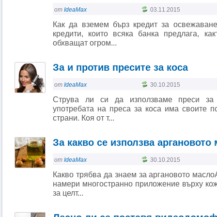
от
IdeaMax
03.11.2015
Как да вземем бърз кредит за освежаван
кредити, които всяка банка предлага, к
обхващат огром...
За и против пресите за коса
от
IdeaMax
30.10.2015
Струва ли си да използваме преси за 
употребата на преса за коса има своите п
страни. Коя от т...
За какво се използва аргановото
от
IdeaMax
30.10.2015
Какво трябва да знаем за аргановото масл
намери многостранно приложение върху кожа
за целт...