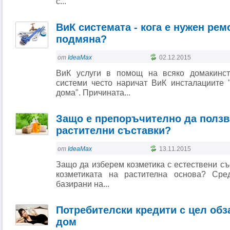
с...
ВиК системата - кога е нужен ремо
подмяна?
от
IdeaMax
02.12.2015
ВиК услуги в помощ на всяко домакинст
системи често наричат ВиК инсталациите 
дома". Причината...
Защо е препоръчително да ползв
растителни съставки?
от
IdeaMax
13.11.2015
Защо да изберем козметика с естествени с
козметиката на растителна основа? Сред
базирани на...
Потребителски кредити с цел обз
дом