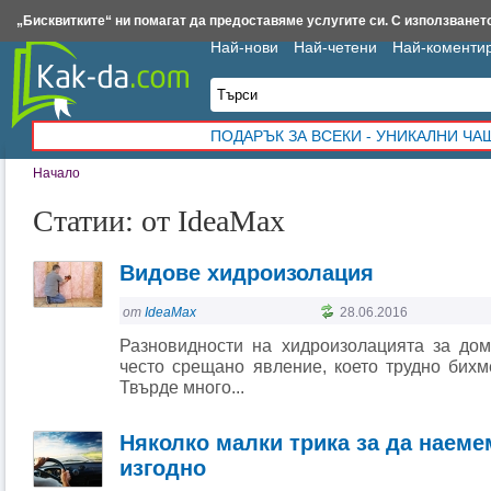
Insert.bg
Framar.bg
Kak-da.com
Iztochnik.com
BauBau.bg
NewAge.bg
„Бисквитките“ ни помагат да предоставяме услугите си. С използването
Най-нови
Най-четени
Най-коменти
ПОДАРЪК ЗА ВСЕКИ - УНИКАЛНИ Ч
Начало
Статии: от IdeaMax
Видове хидроизолация
от
IdeaMax
28.06.2016
Разновидности на хидроизолацията за до
често срещано явление, което трудно бихм
Твърде много...
Няколко малки трика за да наем
изгодно