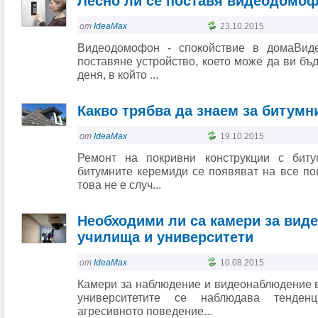
Лесно ли се поставя видеодомо
от
IdeaMax
23.10.2015
Видеодомофон - спокойствие в домаВид
поставяне устройство, което може да ви бъ
деня, в който ...
Какво трябва да знаем за битумн
от
IdeaMax
19.10.2015
Ремонт на покривни конструкции с биту
битумните керемиди се появяват на все по
това не е случ...
Необходими ли са камери за вид
училища и университети
от
IdeaMax
10.08.2015
Камери за наблюдение и видеонаблюдение 
университетите се наблюдава тенде
агресивното поведение...