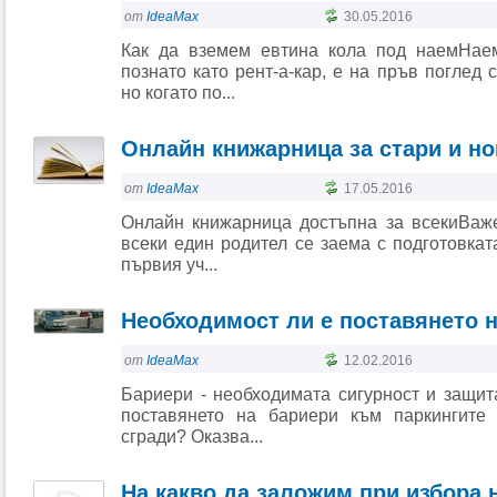
от
IdeaMax
30.05.2016
Как да вземем евтина кола под наемНаем
познато като рент-а-кар, е на пръв поглед
но когато по...
Онлайн книжарница за стари и н
от
IdeaMax
17.05.2016
Онлайн книжарница достъпна за всекиВаже
всеки един родител се заема с подготовкат
първия уч...
Необходимост ли е поставянето 
от
IdeaMax
12.02.2016
Бариери - необходимата сигурност и защит
поставянето на бариери към паркингите
сгради? Оказва...
На какво да заложим при избора н