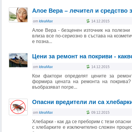
Алое Вера – лечител и средство 
от
IdeaMax
14.12.2015
Алое Вера - безценен източник на полезн
влиза все по-сериозно в състава на козмети
е позна...
Цени за ремонт на покриви - какв
от
IdeaMax
14.12.2015
Кои фактори определят цените за ремон
формира цената на ремонта на покрива?
въобразяват погре...
Опасни вредители ли са хлебарк
от
IdeaMax
09.12.2015
Хлебарки - как да се преборим с тези опасн
с хлебарките е изключително сложен процес