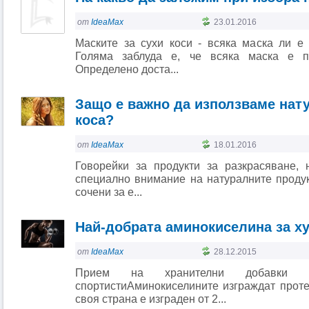
от
IdeaMax
23.01.2016
Маските за сухи коси - всяка маска ли е
Голяма заблуда е, че всяка маска е п
Определено доста...
Защо е важно да използваме нат
коса?
от
IdeaMax
18.01.2016
Говорейки за продукти за разкрасяване,
специално внимание на натуралните продукт
сочени за е...
Най-добрата аминокиселина за х
от
IdeaMax
28.12.2015
Прием на хранителни добавки 
спортистиАминокиселините изграждат проте
своя страна е изграден от 2...