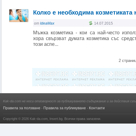
Колко е необходима козметиката
от
IdeaMax
14.07.2015
Мъжка козметика - кои са най-често изпол
хора свързват думата козметика със средс
този аспе...
2 страни
Kak-da.com не носи отговорност за публикуваното съдържание и за действия свъ
Правила за ползване
·
Правила за публикуване
·
Контакти
Copyright © 2026
Kak-da.com
,
Insert.bg
. Всички права запазени.