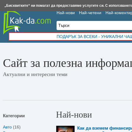
Insert.bg
Framar.bg
Kak-da.com
Iztochnik.com
BauBau.bg
NewAge.bg
„Бисквитките“ ни помагат да предоставяме услугите си. С използването
Най-нови
Най-четени
Най-коменти
ПОДАРЪК ЗА ВСЕКИ - УНИКАЛНИ Ч
Сайт за полезна информа
Актуални и интересни теми
Най-нови
Категории
Авто
(16)
Как да вземем финансир