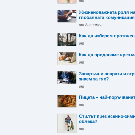
от
Жизненоважната роля на
глобалната комуникация
от Анонимен
Как да изберем проточе
от
Как да продаваме чрез 
от
Заваръчни апарати и стр
знаем за тях?
от
Пицата – най-поръчванат
от
Стилът през есенно-зимн
облека?
от