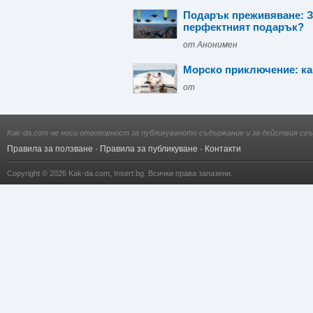
Подарък преживяванe: З
перфектният подарък?
от Анонимен
Морско приключение: как
от
Kak-da.com не носи отговорност за публикуваното съдържание и за действия свъ
Правила за ползване
·
Правила за публикуване
·
Контакти
Copyright © 2026
Kak-da.com
,
Insert.bg
. Всички права запазени.