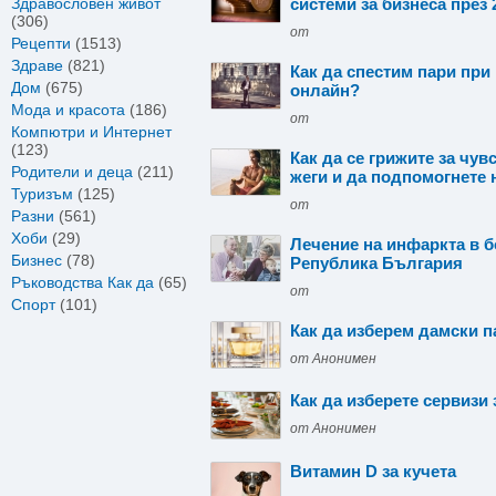
Здравословен живот
системи за бизнеса през 
(306)
от
Рецепти
(1513)
Здраве
(821)
Как да спестим пари при
Дом
(675)
онлайн?
Мода и красота
(186)
от
Компютри и Интернет
(123)
Как да се грижите за чув
Родители и деца
(211)
жеги и да подпомогнете
Туризъм
(125)
от
Разни
(561)
Хоби
(29)
Лечение на инфаркта в 
Бизнес
(78)
Република България
Ръководства Как да
(65)
от
Спорт
(101)
Как да изберем дамски 
от Анонимен
Как да изберете сервизи 
от Анонимен
Витамин D за кучета