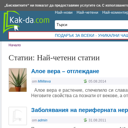
Insert.bg
Framar.bg
Kak-da.com
Iztochnik.com
BauBau.bg
NewAge.bg
„Бисквитките“ ни помагат да предоставяме услугите си. С използването
Най-нови
Най-четени
Най-коменти
ПОДАРЪК ЗА ВСЕКИ - УНИКАЛНИ Ч
Начало
Статии: Най-четени статии
Алое вера – отглеждане
от
MMiteva
05.08.2014
Алое вера е растение, спечелило си славата
Неговите свойства са познати от векове, а от
Заболявания на периферната нер
от
admin
31.08.2011