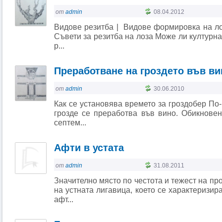
от
admin
08.04.2012
Видове резитба | Видове формировка на ло
Съвети за резитба на лоза Може ли културна
р...
Преработване на гроздето във ви
от
admin
30.06.2010
Как се установява времето за гроздобер По-
грозде се преработва във вино. Обикновен
септем...
Афти в устата
от
admin
31.08.2011
Значително място по честота и тежест на пр
на устната лигавица, което се характеризир
афт...