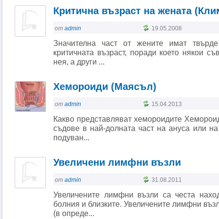
Критична възраст на жената (Кли
от
admin
19.05.2008
Значителна част от жените имат твърде
критичната възраст, поради което някои съ
нея, а други ...
Хемороиди (Маясъл)
от
admin
15.04.2013
Какво представляват хемороидите Хемороид
съдове в най-долната част на ануса или на
подуван...
Увеличени лимфни възли
от
admin
31.08.2011
Увеличените лимфни възли са честа нахо
болния и близките. Увеличените лимфни възл
(в опреде...