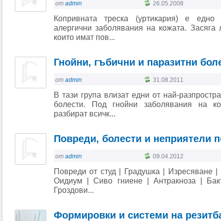
от
admin
26.05.2008
Копривната треска (уртикария) е едно 
алергични заболявания на кожата. Засяга 
които имат пов...
Гнойни, гъбични и паразитни бол
от
admin
31.08.2011
В тази група влизат едни от най-разпростр
болести. Под гнойни заболявания на к
разбират всичк...
Повреди, болести и неприятели п
от
admin
09.04.2012
Повреди от студ | Градушка | Изресяване | 
Оидиум | Сиво гниене | Антракноза | Бак
Гроздови...
Формировки и системи на резитб