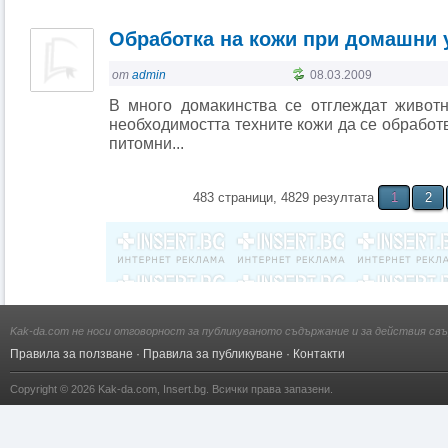
Обработка на кожи при домашни 
от
admin
08.03.2009
В много домакинства се отглеждат животн
необходимостта техните кожи да се обработв
питомни...
483 страници, 4829 резултата
1
2
Kak-da.com не носи отговорност за публикуваното съдържание и за действия свъ
Правила за ползване
·
Правила за публикуване
·
Контакти
Copyright © 2026
Kak-da.com
,
Insert.bg
. Всички права запазени.