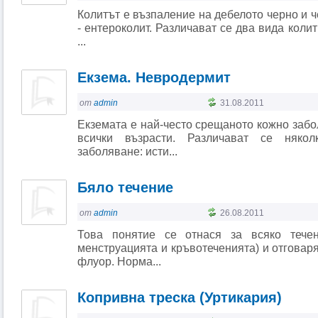
Колитът е възпаление на дебелото черно и ч
- ентероколит. Различават се два вида колит
...
Екзема. Невродермит
от
admin
31.08.2011
Екземата е най-често срещаното кожно забо
всички възрасти. Различават се няко
заболяване: исти...
Бяло течение
от
admin
26.08.2011
Това понятие се отнася за всяко течен
менструацията и кръвотеченията) и отговар
флуор. Норма...
Копривна треска (Уртикария)