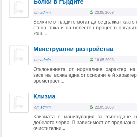
Болки в гърдите
от
admin
23.05.2008
Болките в гърдите могат да се дължат както
стена, така и на болестен процес в органи
кош....
Менструални разтройства
от
admin
18.05.2008
Отклоненията от нормалния характер на
засегнат всяка една от основните й характе
времетраен...
Клизма
от
admin
22.05.2008
Клизмата е манипулация за въвеждане н
дебелото черво. В зависимост от предназнач
очистителни...