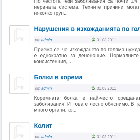
По честота тези заболявания са почти 1/4
нервната система. Техните причини мога
няколко груп...
Нарушения в изхожданията по го
от
admin
31.08.2011
Приема се, че изхождането по голяма нужд
е еднократно за денонощие. Нормалните
консистенция,...
Болки в корема
от
admin
31.08.2011
Коремната болка е най-често срещана
заболявания. И това е лесно обяснимо. В т
много органи, ко...
Колит
от
admin
31.08.2011