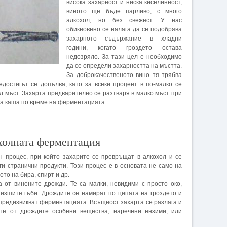
висока захарност и ниска киселинност,
виното ще бъде парливо, с много
алкохол, но без свежест. У нас
обикновено се налага да се подобрява
захарното съдържание в хладни
години, когато гроздето остава
недозряло. За тази цел е необходимо
да се определи захарността на мъстта.
За доброкачественото вино тя трябва
достигът се допълва, като за всеки процент в по-малко се
 л мъст. Захарта предварително се разтваря в малко мъст при
та каша по време на ферментацията.
холната ферментация
 процес, при който захарите се превръщат в алкохол и се
ги странични продукти. Този процес е в основата не само на
то на бира, спирт и др.
 от винените дрожди. Те са малки, невидими с просто око,
низшите гъби. Дрождите се намират по ципата на гроздето и
о предизвикват ферментацията. Всъщност захарта се разлага и
те от дрождите особени вещества, наречени ензими, или