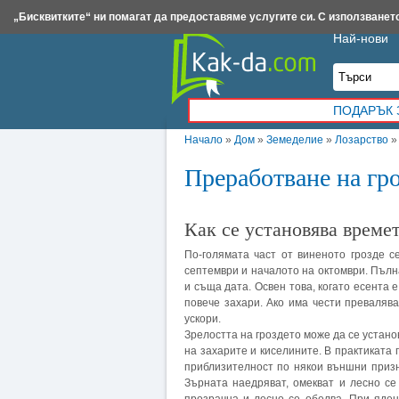
Insert.bg
Framar.bg
Kak-da.com
Iztochnik.com
BauBau.bg
NewAge.bg
„Бисквитките“ ни помагат да предоставяме услугите си. С използването
Най-нови
ПОДАРЪК 
Начало
»
Дом
»
Земеделие
»
Лозарство
Преработване на гро
Как се установява времет
По-голямата част от виненото грозде с
септември и началото на октомври. Пълн
и съща дата. Освен това, когато есента е
повече захари. Ако има чести превалява
ускори.
Зрелостта на гроздето може да се устано
на захарите и киселините. В практиката
приблизителност по някои външни призн
Зърната наедряват, омекват и лесно се