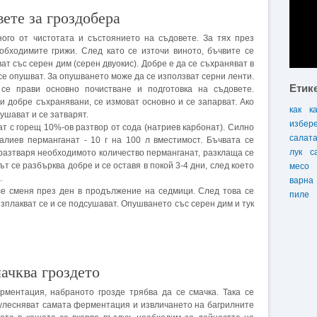
вете за гроздобера
ного от чистотата и състоянието на съдовете. За тях през
обходимите грижи. След като се източи виното, бъчвите се
ат със серен дим (серен двуокис). Добре е да се съхраняват в
се опушват. За опушването може да се използват серни ленти.
Етик
се прави основно почистване и подготовка на съдовете.
 и добре съхранявани, се измоват основно и се запарват. Ако
как
к
сушават и се затварят.
избер
т с горещ 10%-ов разтвор от сода (натриев карбонат). Силно
салат
алиев перманганат - 10 г на 100 л вместимост. Бъчвата се
лук
с
е разтваря необходимото количество перманганат, разклаща се
ът се разбърква добре и се оставя в покой 3-4 дни, след което
месо
.
варна
 се сменя през ден в продължение на седмици. След това се
пиле
изплакват се и се подсушават. Опушването със серен дим и тук
мачква гроздето
рментация, набраното грозде трябва да се смачка. Така се
 улесняват самата ферментация и извличането на багрилните