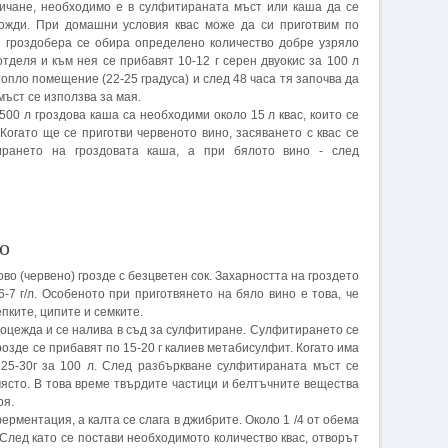
ичане, необходимо е в сулфитираната мъст или каша да се
рожди. При домашни условия квас може да си приготвим по
ди гроздобера се обира определено количество добре узряло
отделя и към нея се прибавят 10-12 г серен двуокис за 100 л
опло помещение (22-25 градуса) и след 48 часа тя започва да
ъст се използва за мая.
00 л гроздова каша са необходими около 15 л квас, които се
 Когато ще се приготви червеното вино, засяването с квас се
рането на гроздовата каша, а при бялото вино - след
о
во (червено) грозде с безцветен сок. Захарността на гроздето
6-7 г/л. Особеното при приготвянето на бяло вино е това, че
пките, ципите и семките.
 оцежда и се налива в съд за сулфитиране. Сулфитирането се
розде се прибавят по 15-20 г калиев метабисулфит. Когато има
 25-30г за 100 л. След разбъркване сулфитираната мъст се
 място. В това време твърдите частици и белтъчните вещества
ря.
ерментация, а калта се слага в джибрите. Около 1 /4 от обема
След като се постави необходимото количество квас, отворът