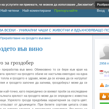
 на услугите ни приемате, че можем да използваме „бисквитки“.
Разбрах
Най-четени
Най-коментирани
Препоръчайте
Вход
ЗА ВСЕКИ - УНИКАЛНИ ЧАШИ С ЖИВОТНИ И ВДЪХНОВЯВАЩО П
»
Преработване на гроздето във вино
здето във вино
о за гроздобер
2958
п
е преработва във вино. Обикновено то се бере към края на
Пуб
ата зрелост на гроздето обаче не настъпва ежегодно на една
30.
 топла и грзздето е здраво, може да се изчака да се натрупат
лия и гроздето започне да загнива, гроздоберът може да се
До
ви най-точно, като периодично се вземат проби за изследване
 пълната зрелост на гроздето може да се определи с известна
Х
аци. Узрялото грозде придобива характерния за сорта цвят.
 откъсват от дръжчиците. При белите сортове ципата става