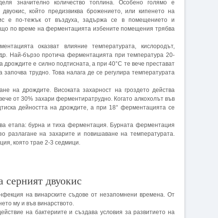
еля значително количество топлина. Особено голямо е
 двуокис, който предизвиква брожението, или кипенето на
кис е по-тежък от въздуха, задържа се в помещението и
защо по време на ферментацията избените помещения трябва
ентацията оказват влияние температурата, кислородът,
и др. Най-бързо протича ферментацията при температура 20-
а дрождите е силно подтисната, а при 40°С те вече престават
 започва трудно. Това налага де се регулира температурата
не на дрождите. Високата захарност на гроздето действа
вече от 30% захари ферментиратрудно. Когато алкохолът във
дтиска дейността на дрождите, а при 18° ферментацията се
ва етапа: бурна и тиха ферментация. Бурната ферментация
рзо разлагане на захарите и повишаване на температурата.
ия, която трае 2-3 седмици.
а серният двуокис
инфекция на винарските съдове от незапомнени времена. От
ето му и във винарството.
ействие на бактериите и създава условия за развитието на