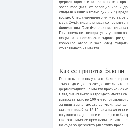
ферментацията и за правилното й прот
засее квас (мая) от селекционирани д
следния начин: няколко дни(2 - 4) пре
грозде. След смачкването му мъстта се 
мъст. Сулфитираната мъст се поставя в т
ферментира. Тази бурно ферментираща м
При нормални температурни условия за 5
получават от около 30 кг здраво грозде.
извършва около 2 часа след сулфити
откаляването на мъстта.
Как се приготвя бяло вин
Бялото вино се получава от бяло или розо
трябва да бъде 18-20%, а киселините - 
ферментацията на мъстта протича без че
След смачкването на гроздето мъстта се
извършва, като на 100 л мъст от здраво г
загнили зърна, дозата се увеличава до
оставя в покой за 12-16 часа на хладно
се утаяват на дъното и мъстта, се избист
Бистрата мъст се прехвърля в бъчва за ф
на съда за ферментация остава празен. 