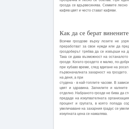
прозрачна и лесно се обелва. При яден
грозда се вдървесинява. Семките лесно
кафяв цвят и често стават кафяви.
Как да се берат винените
Всички гроздове върху лозите не узр
преработват за свои нужди или да пред
гроздоберът трябва да се извърши на дв
Така се дава възможност на останалото 
грозде. Когато гроздето е малко, по-до
при хубаво време, след вдигане на росата
първоначалната захарност на гроздето.
на деня, а при
студена - в най-топлите часове. В завис
цвят и здравина. Загнилите и калните
отделно. Набраното грозде не бива да ст
предаде на изкупвателната организация
процент и групата, в която попада со
увеличаване на захарния градус се увел
изкупната цена се намалява.