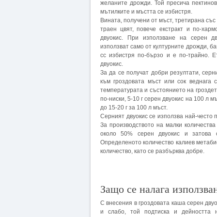
желаните дрожди. Той пресича пектинови
мътилките и мъстта се избистря.
Вината, получени от мъст, третирана със 
траен цвят, повече екстракт и по-хар
двуокис. При използване на серен д
използват само от културните дрожди, ба
сс избистря по-бързо и е по-трайно. 
двуокис.
За да се получат добри резултати, серн
към гроздовата мъст или сок веднага 
температурата и състоянието на гроздет
по-ниски, 5-10 г серен двуокис на 100 л 
до 15-20 г за 100 л мъст.
Серният двуокис се използва най-често 
За производството на малки количеств
около 50% серен двуокис и затова с
Определеното количество калиев метабис
количество, като се разбърква добре.
Защо се налага използва
С внесения в гроздовата каша серен двуо
и слабо, той подтиска и дейността 