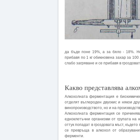
да бъде поне 19%, а за бяло - 18%. Не
прибавя по 1 кг обикновена захар за 100
слабо загряване и се прибавя в гроздова
Какво представлява алко
Алкохолната ферментация е биохимичен
отделят въглероден двуокис и някои дру
винопроизводството, но и на производство
Алкохолната ферментация се причинява
едноклетъчни организми от групата на 
оттук попадат в гроздовата мъст, къдет
се превръща в алкохол от образувани
ферменти.