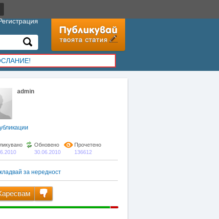
Регистрация
ОСЛАНИЕ!
admin
убликации
ликувано
Обновено
Прочетено
06.2010
30.06.2010
136612
кладвай за нередност
аресвам