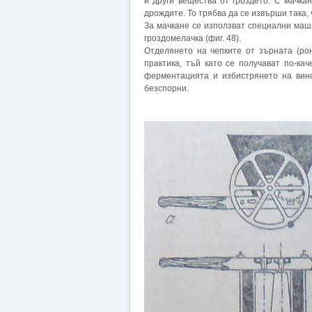
и други вещества от гроздето. С мачка
дрождите. То трябва да се извърши така, 
За мачкане се използват специални маш
гроздомелачка (фиг. 48).
Отделянето на чепките от зърната (рон
практика, тъй като се получават по-кач
ферментацията и избистрянето на вино
безспорни.