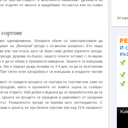
е се чувства сладост, а киселините намаляват. Дръжката на
 се отделят от месото и придобиват по-светъл или по-тъмен
34 хар
 сортове
яват едновременно. Лозарите обаче са заинтересовани да
ават на „Винпром" грозде с по-висока захарност. Ето защо
а или три етапа, като се бере само добре узрялото грозде.
грозде дузрява по-бързо, защото лозите остават с по-малко
бре е да се обере и преработи наведнъж. Брането се извършва
. Ако е паднал дъжд, изчаква се 3-4 дни, за да се възстанови
 При топла есен гроздоберът се извършва в хладните часове
имост от нуждите гроздето се сортира по сортове или само по
 гроздове, както и оронените по земята зърна се събират
ои на открито. Най-добре е веднага да се преработи или да се
. Цената на гроздето се определя в зависимост от захарния
ртът. Разваленото грозде се приема като нестандартно. С
ичава и цената, ио при белите сортове при над 21% захарност