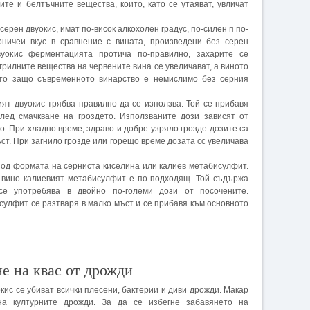
те и белтъчните вещества, които, като се утаяват, увличат
серен двуокис, имат по-висок алкохолен градус, по-силен п по-
моничеи вкус в сравнение с вината, произведени без серен
вуокис ферментацията протича по-правилно, захарите се
грилните вещества на червените вина се увеличават, а виното
Ето защо съвременното винарство е немислимо без серния
ият двуокис трябва правилно да се използва. Той се прибавя
след смачкване на гроздето. Използваните дози зависят от
о. При хладно време, здраво и добре узряло грозде дозите са
мъст. При загнило грозде или горещо време дозата сс увеличава
под формата на серниста киселина или калиев метабисулфит.
а вино калиевият метабисулфит е по-подходящ. Той съдържа
е употребява в двойно по-големи дози от посочените.
улфит се разтваря в малко мъст и се прибавя към основното
не на квас от дрожди
кис се убиват всички плесени, бактерии и диви дрожди. Макар
на културните дрожди. За да се избегне забавянето на