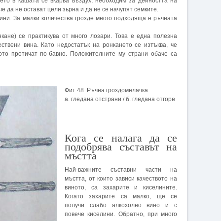
нето в кашата се вкарва въздух, необходим за дейността на
че да не остават цели зьрна и да не се начупят семките.
ини. За малки количества грозде много подходяща е ръчната
кане) се практикува от много лозари. Това е една полезна
ествени вина. Като недостатък на ронкането се изтъква, че
то протичат по-бавно. Положителните му страни обаче са
Фиг. 48. Ръчна гроздомелачка
а. гледана отстрани / б. гледана отгоре
Кога се налага да се
подобрява съставът на
мъстта
Най-важните съставни части на
мъстта, от които зависи качеството на
виното, са захарите и киселините.
Когато захарите са малко, ще се
получи слабо алкохолно вино и с
повече киселини. Обратно, при много