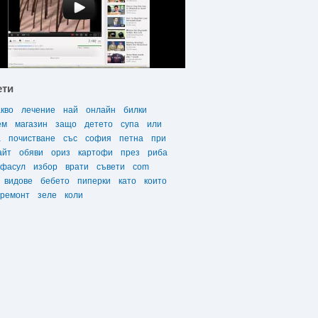
ети
акво
лечение
най
онлайн
билки
ем
магазин
защо
детето
супа
или
а
почистване
със
софия
петна
при
айт
обяви
ориз
картофи
през
риба
фасул
избор
врати
съвети
com
видове
бебето
пиперки
като
които
ремонт
зеле
коли