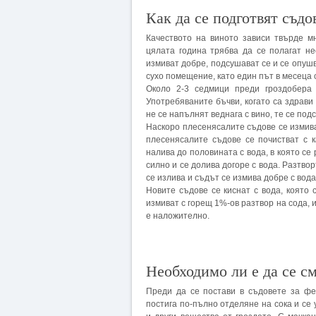
Как да се подготвят съдо
Качеството на виното зависи твърде м
цялата година трябва да се полагат не
измиват добре, подсушават се и се опушв
сухо помещение, като един път в месеца 
Около 2-3 седмици преди гроздобера 
Употребяваните бъчви, когато са здрави
не се напълнят веднага с вино, те се под
Наскоро плесенясалите съдове се измива
плесенясалите съдове се почистват с к
налива до половината с вода, в която с
силно и се долива догоре с вода. Разтвор
се излива и съдът се измива добре с вода
Новите съдове се киснат с вода, която
измиват с горещ 1%-ов разтвор на сода, 
е наложително.
Необходимо ли е да се с
Преди да се постави в съдовете за фе
постига по-пълно отделяне на сока и се