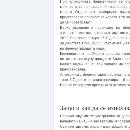
При алкохолната ферментация се отд
количеството на отделяния въглероден
мъстта. Отделяният въглероден двуо
представлява опасност за хората. Ето 
да се проветряват.
Върху правилното протичане на ферм
захарите, алкохолът, серният двуокис 
26°С. При температура 35°С дейността н
да действат. При 12-15°С ферментацията
на ферментиращата каша.
Кислородът е необходим за размножава
антисептично върху дрождите. Мъст с по
виното надмине 13°, той започва да по
преустановява.
Алкохолната ферментация протича на д
трае 6-7 дни и се характеризира с бъ
Виното се оформя през тихата ферментац
Защо и как да се използв
Серният двуокис се употребява за дез
началото на нашия век започва използван
Серният двуокис парализира вредното д