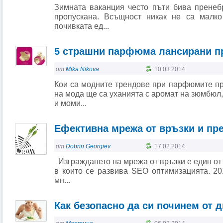
Зимната ваканция често пъти бива пренебр
пропускана. Всъщност никак не са малко
почивката ед...
5 страшни парфюма лансирани п
от
Mika Nikova
10.03.2014
Кои са модните трендове при парфюмите пр
на мода ще са уханията с аромат на зюмбюл,
и моми...
Ефективна мрежа от връзки и пре
от
Dobrin Georgiev
17.02.2014
Изграждането на мрежа от връзки е един от
в които се развива SEO оптимизацията. 20
мн...
Как безопасно да си починем от д