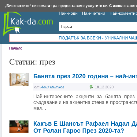
Insert.bg
Framar.bg
Kak-da.com
Iztochnik.com
BauBau.bg
NewAge.bg
„Бисквитките“ ни помагат да предоставяме услугите си. С използването
Най-нови
Най-четени
Най-коменти
ПОДАРЪК ЗА ВСЕКИ - УНИКАЛНИ Ч
Начало
Статии: през
Банята през 2020 година – най-ин
от
Илия Митков
18.12.2020
Най-интересните акценти за банята през
създаване и на акцентна стена в пространств
мал...
Какъв Е Шансът Рафаел Надал Да
От Ролан Гарос През 2020-та?