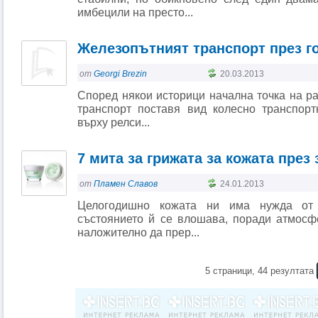
имбецили на престо...
Железопътният транспорт през г
от
Georgi Brezin
20.03.2013
Според някои историци начална точка на р
транспорт поставя вид колесно транспор
върху релси...
7 мита за грижата за кожата през
от
Пламен Славов
24.01.2013
Целогодишно кожата ни има нужда от 
състоянието й се влошава, поради атмосф
наложително да прер...
5 страници, 44 резултата