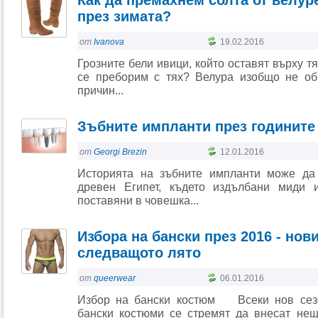
Как да премахнем солта от велур
през зимата?
от
Ivanova
19.02.2016
Грозните бели ивици, който оставят върху тя
се преборим с тях? Велура изобщо не об
причин...
Зъбните импланти през годините
от
Georgi Brezin
12.01.2016
Историята на зъбните импланти може да
древен Египет, където издълбани миди 
поставяни в човешка...
Избора на бански през 2016 - нов
следващото лято
от
queerwear
06.01.2016
Избор на бански костюм Всеки нов сезо
бански костюми се стремят да внесат не