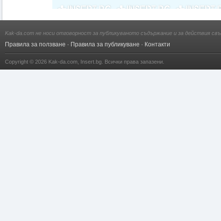
Kak-da.com не носи отговорност за публикуваното съдържание и за действия свъ
Правила за ползване
·
Правила за публикуване
·
Контакти
Copyright © 2026
Kak-da.com
,
Insert.bg
. Всички права запазени.