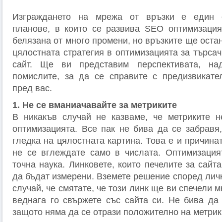
Изграждането на мрежа от връзки е един о
планове, в които се развива SEO оптимизация
белязана от много промени, но връзките ще остан
цялостната стратегия в оптимизацията за търсач
сайт. Ще ви представим перспективата, на
помислите, за да се справите с предизвикател
пред вас.
1. Не се вманиачавайте за метриките
В никакъв случай не казваме, че метриките 
оптимизацията. Все пак не бива да се забравя,
гледка на цялостната картина. Това е и причина
не се вглеждате само в числата. Оптимизация
точна наука. Линковете, които печелите за сайта
да бъдат измерени. Вземете решение според лич
случай, че смятате, че този линк ще ви спечели 
веднага го свържете със сайта си. Не бива да 
защото няма да се отрази положително на метрик