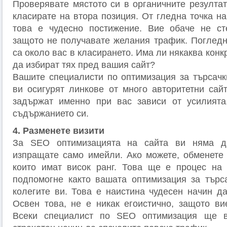
Проверявате мястото си в органичните резултат
класирате на втора позиция. От гледна точка н
това е чудесно постижение. Вие обаче не ст
защото не получавате желания трафик. Погледне
са около вас в класирането. Има ли някаква конк
да избират тях пред вашия сайт?
Вашите специалисти по оптимизация за търсачк
ви осигурят линкове от много авторитетни сайт
задържат именно при вас зависи от усилията,
съдържанието си.
4. Разменете визити
За SEO оптимизацията на сайта ви няма д
изпращате само имейли. Ако можете, обменете 
които имат висок ранг. Това ще е процес на 
подпомогне както вашата оптимизация за търса
колегите ви. Това е наистина чудесен начин да
Освен това, не е никак егоистично, защото ви
Всеки специалист по SEO оптимизация ще в