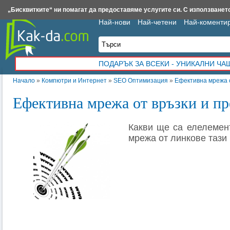
Insert.bg
Framar.bg
Kak-da.com
Iztochnik.com
BauBau.bg
NewAge.bg
„Бисквитките“ ни помагат да предоставяме услугите си. С използването
Най-нови
Най-четени
Най-коменти
ПОДАРЪК ЗА ВСЕКИ - УНИКАЛНИ Ч
Начало
»
Компютри и Интернет
»
SEO Оптимизация
»
Ефективна мрежа о
Ефективна мрежа от връзки и пр
Какви ще са елелемен
мрежа от линкове тази