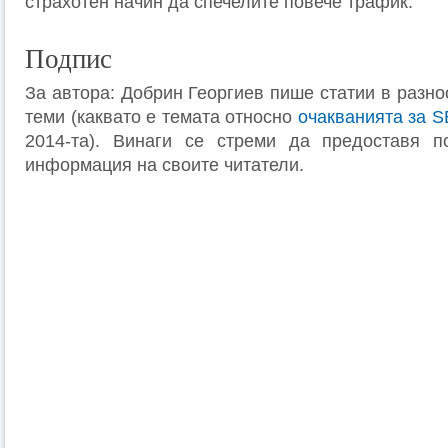
страхотен начин да спечелите повече трафик.
Подпис
За автора: Добрин Георгиев пише статии в разно
теми (каквато е темата относно
очакванията за 
2014-та). Винаги се стреми да предоставя п
информация на своите читатели.