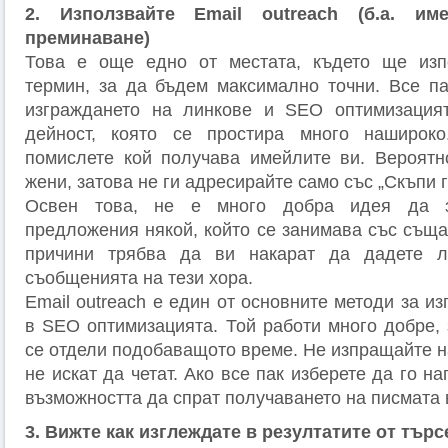
2. Използвайте Email outreach (б.а. им
преминаване)
Това е още едно от местата, където ще изп
термин, за да бъдем максимално точни. Все п
изграждането на линкове и SEO оптимизацията
дейност, която се простира много наширок
помислете кой получава имейлите ви. Вероятн
жени, затова не ги адресирайте само със „Скъпи г
Освен това, не е много добра идея да з
предложения някой, който се занимава със съща
причини трябва да ви накарат да дадете л
съобщенията на тези хора.
Email outreach е един от основните методи за и
в SEO оптимизацията. Той работи много добре, 
се отдели подобаващото време. Не изпращайте н
не искат да четат. Ако все пак изберете да го н
възможността да спрат получаването на писмата 
3. Вижте как изглеждате в резултатите от търс