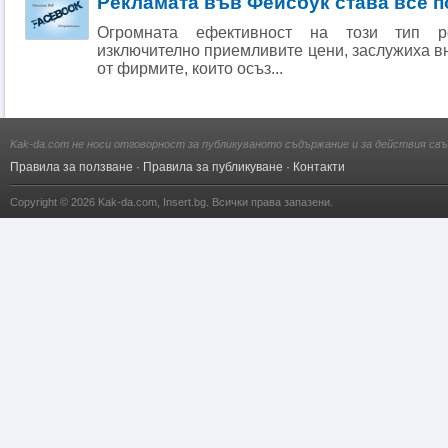
Рекламата във Фейсбук става все п
Огромната ефективност на този тип р
изключително приемливите цени, заслужиха в
от фирмите, които осъз...
Kak-da.com не носи отговорност за публикуваното съдържание и за действия свъ
Правила за ползване
·
Правила за публикуване
·
Контакти
Copyright © 2026
Kak-da.com
,
Insert.bg
. Всички права запазени.