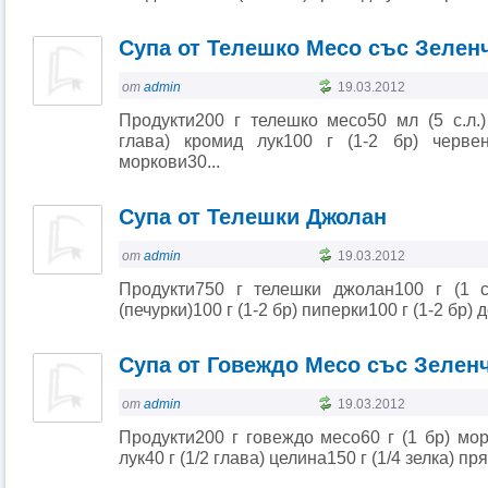
Супа от Телешко Месо със Зелен
от
admin
19.03.2012
Продукти200 г телешко месо50 мл (5 с.л.)
глава) кромид лук100 г (1-2 бр) черве
моркови30...
Супа от Телешки Джолан
от
admin
19.03.2012
Продукти750 г телешки джолан100 г (1 с
(печурки)100 г (1-2 бр) пиперки100 г (1-2 бр) д
Супа от Говеждо Месо със Зелен
от
admin
19.03.2012
Продукти200 г говеждо месо60 г (1 бр) мор
лук40 г (1/2 глава) целина150 г (1/4 зелка) пряс