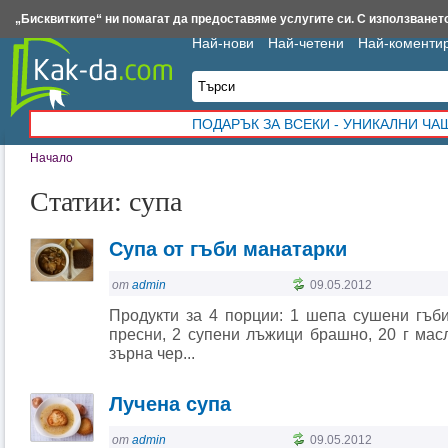
Insert.bg
Framar.bg
Kak-da.com
Iztochnik.com
BauBau.bg
NewAge.bg
„Бисквитките“ ни помагат да предоставяме услугите си. С използването
Най-нови
Най-четени
Най-коменти
ПОДАРЪК ЗА ВСЕКИ - УНИКАЛНИ Ч
Начало
Статии: супа
Супа от гъби манатарки
от
admin
09.05.2012
Продукти за 4 порции: 1 шепа сушени гъби
пресни, 2 супени лъжици брашно, 20 г мас
зърна чер...
Лучена супа
от
admin
09.05.2012