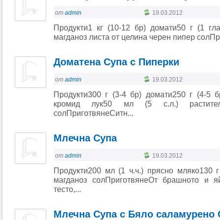
от
admin
19.03.2012
Продукти1 кг (10-12 бр) домати50 г (1 гл
магданоз листа от целина черен пипер солПр
Доматена Супа с Пиперки
от
admin
19.03.2012
Продукти300 г (3-4 бр) домати250 г (4-5 б
кромид лук50 мл (5 с.л.) растит
солПриготвянеСитн...
Млечна Супа
от
admin
19.03.2012
Продукти200 мл (1 ч.ч.) прясно мляко130 г
магданоз солПриготвянеОт брашното и я
тесто,...
Млечна Супа с Бяло саламурено 