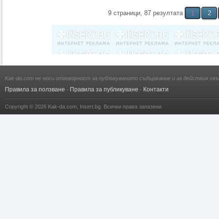
9 страници, 87 резултата
1
2
Kak-da.com не носи отговорност за публикуваното съдържание и за действия свъ
Правила за ползване
·
Правила за публикуване
·
Контакти
Copyright © 2026
Kak-da.com
,
Insert.bg
. Всички права запазени.