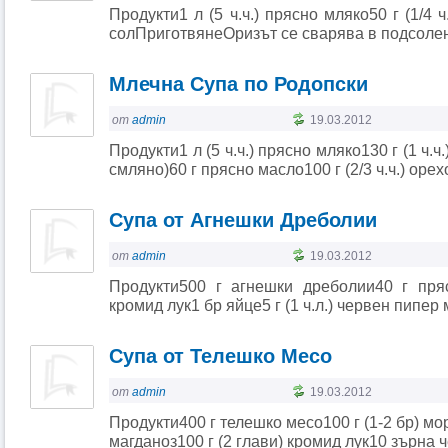
Продукти1 л (5 ч.ч.) прясно мляко50 г (1/4 
солПриготвянеОризът се сварява в подсолена
Млечна Супа по Родопски
от
admin
19.03.2012
Продукти1 л (5 ч.ч.) прясно мляко130 г (1 ч.
смляно)60 г прясно масло100 г (2/3 ч.ч.) орех
Супа от Агнешки Дреболии
от
admin
19.03.2012
Продукти500 г агнешки дреболии40 г пря
кромид лук1 бр яйце5 г (1 ч.л.) червен пипер
Супа от Телешко Месо
от
admin
19.03.2012
Продукти400 г телешко месо100 г (1-2 бр) мор
магданоз100 г (2 глави) кромид лук10 зърна ч