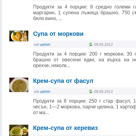
Продукти за 4 порции: 8 средно големи г
маргарин, 1 супена лъжица брашно, 750 см
бяло вино, ...
Супа от моркови
от
admin
09.05.2012
Продукти за 4 порции: 200 г моркови, 30 
брашно от овесени ядки, на върха на н
орехче, няколк...
Крем-супа от фасул
от
admin
09.05.2012
Продукти за 8 порции: 250 г стар фасул, 
чесън, 1—2 моркова, парче целина, 1 картоф
от ма...
Крем-супа от керевиз