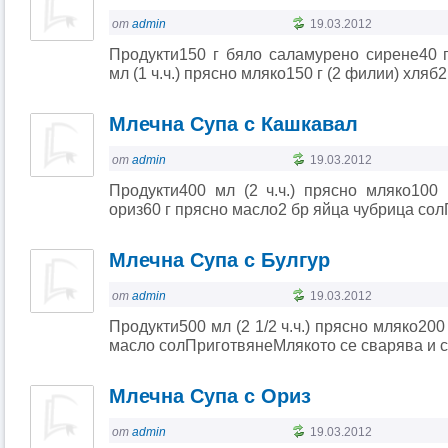
от
admin
19.03.2012
Продукти150 г бяло саламурено сирене40 г
мл (1 ч.ч.) прясно мляко150 г (2 филии) хляб2 б
Млечна Супа с Кашкавал
от
admin
19.03.2012
Продукти400 мл (2 ч.ч.) прясно мляко100 г
ориз60 г прясно масло2 бр яйца чубрица сол
Млечна Супа с Булгур
от
admin
19.03.2012
Продукти500 мл (2 1/2 ч.ч.) прясно мляко200 г
масло солПриготвянеМлякото се сварява и се р
Млечна Супа с Ориз
от
admin
19.03.2012