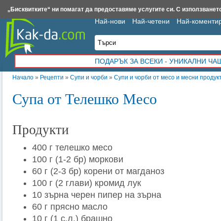
Insert.bg
Framar.bg
Kak-da.com
Iztochnik.com
BauBau.bg
NewAge.bg
„Бисквитките“ ни помагат да предоставяме услугите си. С използването
Най-нови
Най-четени
Най-коменти
ПОДАРЪК ЗА ВСЕКИ - УНИКАЛНИ Ч
Начало
»
Рецепти
»
Супи и чорби
»
Супи и чорби от месо и месни продук
Супа от Телешко Месо
Продукти
400 г телешко месо
100 г (1-2 бр) моркови
60 г (2-3 бр) корени от магданоз
100 г (2 глави) кромид лук
10 зърна черен пипер на зърна
60 г прясно масло
10 г (1 с.л.) брашно