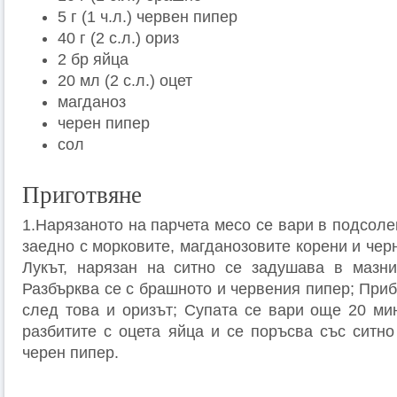
5 г (1 ч.л.) червен пипер
40 г (2 с.л.) ориз
2 бр яйца
20 мл (2 с.л.) оцет
магданоз
черен пипер
сол
Приготвяне
1.Нарязаното на парчета месо се вари в подсол
заедно с морковите, магданозовите корени и черн
Лукът, нарязан на ситно се задушава в мазни
Разбърква се с брашното и червения пипер; Приб
след това и оризът; Супата се вари още 20 мин
разбитите с оцета яйца и се поръсва със ситно
черен пипер.