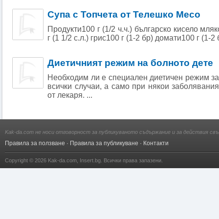
Супа с Топчета от Телешко Месо
Продукти100 г (1/2 ч.ч.) българско кисело мляк
г (1 1/2 с.л.) грис100 г (1-2 бр) домати100 г (1-2 
Диетичният режим на болното дете
Необходим ли е специален диетичен режим за
всички случаи, а само при някои заболявания
от лекаря. ...
Kak-da.com не носи отговорност за публикуваното съдържание и за действия свъ
Правила за ползване
·
Правила за публикуване
·
Контакти
Copyright © 2026
Kak-da.com
,
Insert.bg
. Всички права запазени.