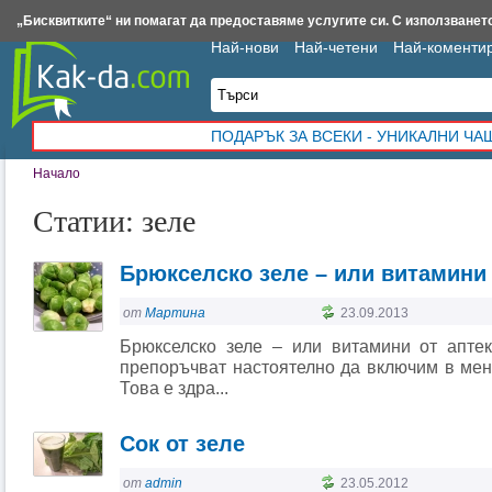
Insert.bg
Framar.bg
Kak-da.com
Iztochnik.com
BauBau.bg
NewAge.bg
„Бисквитките“ ни помагат да предоставяме услугите си. С използването
Най-нови
Най-четени
Най-коменти
ПОДАРЪК ЗА ВСЕКИ - УНИКАЛНИ Ч
Начало
Статии: зеле
Брюкселско зеле – или витамини 
от
Мартина
23.09.2013
Брюкселско зеле – или витамини от апте
препоръчват настоятелно да включим в мен
Това е здра...
Сок от зеле
от
admin
23.05.2012