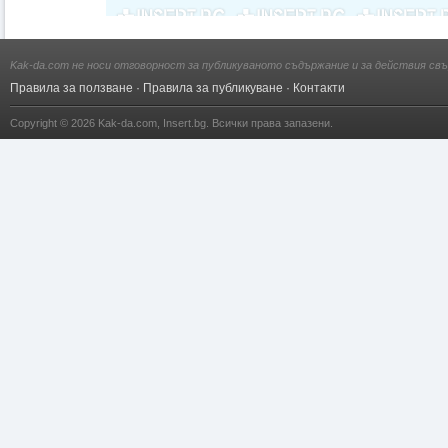
Kak-da.com не носи отговорност за публикуваното съдържание и за действия свъ
Правила за ползване
·
Правила за публикуване
·
Контакти
Copyright © 2026
Kak-da.com
,
Insert.bg
. Всички права запазени.