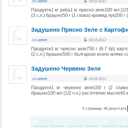
от
admin
19.03.2012
Продукти1 кг риба1 кг прясно зеле100 мл (1/2
(3 с.л.) брашно50 г (1 глава) кромид лук200 г (
Задушено Прясно Зеле с Картоф
от
admin
19.03.2012
Продукти1 кг прясно зеле750 г (6-7 бр) кар
(2 с.л.) брашно500 г българско исело мляко с
Задушено Червено Зеле
от
admin
19.03.2012
Продукти1 кг червено зеле100 г (2 глави)
брашно100 мл (1/2 ч.ч.) растително масло40 мл
5 страници, 46 резултата