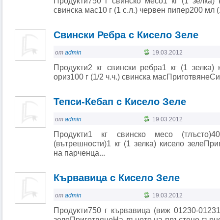
Продукти750 г свинско месо1 кг (1 зелка) к
свинска мас10 г (1 с.л.) червен пипер200 мл (1 
Свински Ребра с Кисело Зеле
от
admin
19.03.2012
Продукти2 кг свински ребра1 кг (1 зелка) к
ориз100 г (1/2 ч.ч.) свинска масПриготвянеСи
Тепси-Кебап с Кисело Зеле
от
admin
19.03.2012
Продукти1 кг свинско месо (тлъсто)4
(вътрешности)1 кг (1 зелка) кисело зелеПр
на парченца...
Кървавица с Кисело Зеле
от
admin
19.03.2012
Продукти750 г кървавица (виж 01230-01231
зелеПриготвянеНа дъното на пръстено гърне 