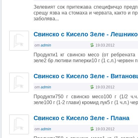
Зелевият сок притежава специфичцо предп
срещу язва на стомаха и червата, както и п
заболява...
Свинско с Кисело Зеле - Лешник
от
admin
19.03.2012
Продукти1 кг свинско месо (от ребрената ч
зеле2 бр лютиви пиперки10 г (1 с.л.) червен пип
Свинско с Кисело Зеле - Витанов
от
admin
19.03.2012
Продукти750 г свинско месо100 г (1/2 ч.ч
зеле100 г (1-2 глави) кромид лук5 г (1 ч.л.) ч
Свинско с Кисело Зеле - Плана
от
admin
19.03.2012