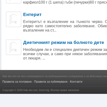
карфиол100 г (1 шепа) гъби (печурки)60 г прясн
Ентерит
Ентеритът е възпаление на тънкото черво. 
рядко като самостоятелно заболяване. Обик
възпаление на ст...
Диетичният режим на болното дете
Необходим ли е специален диетичен режим за
всички случаи, а само при някои заболявания
от лекаря. ...
Kak-da.com не носи отговорност за публикуваното съдържание и за действия свъ
Правила за ползване
·
Правила за публикуване
·
Контакти
Copyright © 2026
Kak-da.com
,
Insert.bg
. Всички права запазени.