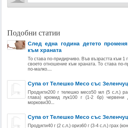
Подобни статии
След една година детето променя
към храната
То става по-придирчиво. Във възрастта към 1
своето отношение към храната. То става по-п
по-малко....
Супа от Телешко Месо със Зеленчу
Продукти200 г телешко месо50 мл (5 с.л.) ра
глава) кромид лук100 г (1-2 бр) червени 
моркови30...
Супа от Телешко Месо със Зеленчуц
Продукти40 г (2 с.л.) ориз60 г (3-4 с.л.) грах (к