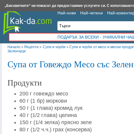
Insert.bg
Framar.bg
Kak-da.com
Iztochnik.com
BauBau.bg
NewAge.bg
„Бисквитките“ ни помагат да предоставяме услугите си. С използването
Най-нови
Най-четени
Най-коменти
ПОДАРЪК ЗА ВСЕКИ - УНИКАЛНИ Ч
Начало
»
Рецепти
»
Супи и чорби
»
Супи и чорби от месо и месни продук
Зеленчуци
Супа от Говеждо Месо със Зеле
Продукти
200 г говеждо месо
60 г (1 бр) моркови
50 г (1 глава) кромид лук
40 г (1/2 глава) целина
150 г (1/4 зелка) прясно зеле
80 г (1/2 ч.ч.) грах (консерва)