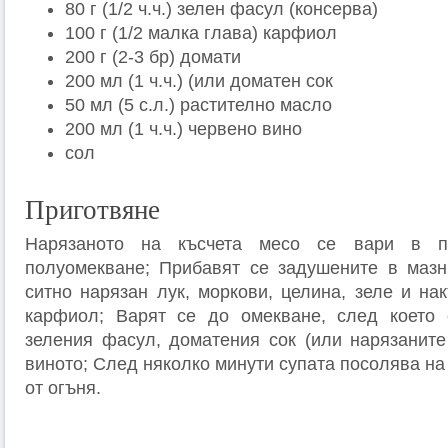
80 г (1/2 ч.ч.) зелен фасул (консерва)
100 г (1/2 малка глава) карфиол
200 г (2-3 бр) домати
200 мл (1 ч.ч.) (или доматен сок
50 мл (5 с.л.) растително масло
200 мл (1 ч.ч.) червено вино
сол
Приготвяне
Нарязаното на късчета месо се вари в п
полуомекване; Прибавят се задушените в мазн
ситно нарязан лук, моркови, целина, зеле и на
карфиол; Варят се до омекване, след което с
зеления фасул, доматения сок (или нарязаните
виното; След няколко минути супата посолява на 
от огъня.