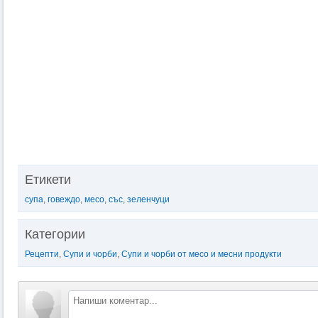
Етикети
супа
,
говеждо
,
месо
,
със
,
зеленчуци
Категории
Рецепти
,
Супи и чорби
,
Супи и чорби от месо и месни продукти