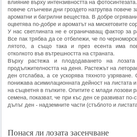
влияние върху интензивността на фотосинтезата.
повече слънчеви дни гроздето натрупва повече за
ароматни и багрилни вещества. В добре огрявани
оцветява по-добре и ароматът на мискетовите сор
У нас светлината не е ограничаващ фактор за р
Все пак трябва да се отбележи, че по черноморс
лятото, а също така и през есента има по
отколкото във вътрешността на страната.
Върху растежа и плододаването на лозата
продължителността на деня. Растежът на леторас
ден отслабва, а се ускорява тяхното узряване.
понижава асимилационната дейност на листата и
на съцветня в пъпките. Опитите с млади лозови р
семена, показват, че при къс ден се развиват по-
дълъг ден - надземните части (стъблото и листата
Понася ли лозата засенчване