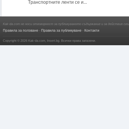
Транспортните ленти се и...
Kak-da.com не носи отговорност за публикуваното съдържание и за действия свъ
Правила за ползване
·
Правила за публикуване
·
Контакти
Copyright © 2026
Kak-da.com
,
Insert.bg
. Всички права запазени.