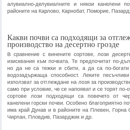
алувиално-делувиалните и някои канелени по
районите на Карлово, Карнобат, Поморие, Пазард
Какви почви са подходящи за отглеж
производство на десертно грозде
В сравнение с винените сортове, лози десерт
изисквания към почвата. Те предпочитат по-дъл
но да не са тежки и сбити, а да са по-богати
водозадържаща способност. Леките песъчлив
използват за отглеждане на лозя за производств
само при условие, че се напояват и се торят по-
сортове лози подходящи са повечето от че
канелени горски почви. Особено благоприятно по
има край Дунав и в районите на Плевен, Горна 
Чирпан, Пловдив, Пазарджик и др.