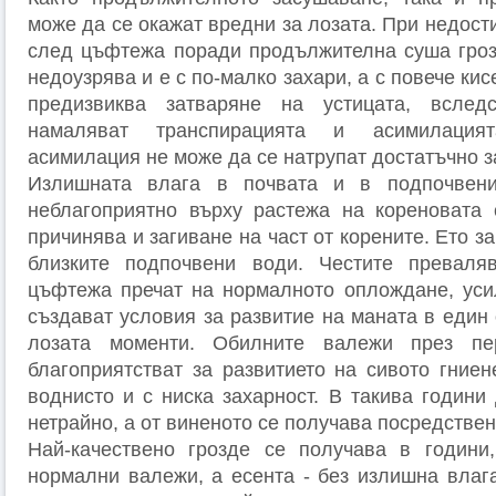
може да се окажат вредни за лозата. При недости
след цъфтежа поради продължителна суша гроз
недоузрява и е с по-малко захари, а с повече ки
предизвиква затваряне на устицата, вслед
намаляват транспирацията и асимилация
асимилация не може да се натрупат достатъчно за
Излишната влага в почвата и в подпочвени
неблагоприятно върху растежа на кореновата 
причинява и загиване на част от корените. Ето з
близките подпочвени води. Честите превал
цъфтежа пречат на нормалното оплождане, уси
създават условия за развитие на маната в един 
лозата моменти. Обилните валежи през пе
благоприятстват за развитието на сивото гниен
воднисто и с ниска захарност. В такива години
нетрайно, а от виненото се получава посредствен
Най-качествено грозде се получава в години,
нормални валежи, а есента - без излишна влага