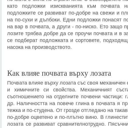
като подложки изискванията към почвата н
подложките се развиват по-добре на свежи и пли
на по-сухи и дълбоки. Едни подложки понасят п
на вар в почвата, а други - по-ниско. Ето защо 
лозите трябва добре да се проучи почвата и в з
се подберат подложката и сортовете, подходящ
насока на производството.
Как влияе почвата върху лозата
Почвата влияе върху лозата със своя механичен 
и химичните си свойства. Механичният със
съотношението на отделните почвени частици: г
др. Наличността на повече глина в почвата я пр
тежка и по-студена. От грозде отгледано на така
по-добре оцветено и по-плътно вино. В глинести
лозата се развиват сравнителнотрудно. Пясъчни