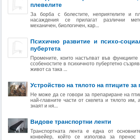
плевелите
За борба с болестите, неприятелите и п
насаждения се прилагат различни метод
механичен, биологичен, кар...
Психично развитие и психо-социа
пубертета
Промените, които настъпват във функциите 
ссобеностите в психичното пубертетно съзря
живот са така ...
Устройство на тялото на птиците за
Не може да се говори за препариране на птиц
най-главните части от скелета и тялото им, 
знаят и ня...
Видове транспортни ленти
Транспортната лента е една от основнит
конвейер, който се използва за пренос 