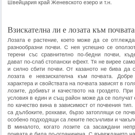
Швейцария край Женевското езеро и т.н.
Взискателна ли е лозата към почвата
Лозата е растение, което може да се отглежда
разнообразни почви. С нея успешно се оползо
терени със сравнително по-бедни почви, къде
дават по-слаб стопански ефект. Тя не вирее само
и силно сбити почви. От казаното не бива да с
лозата е невзискателна към почвата. Добре
характера и свойствата на почвата зависят в гол
лозите, добивът и качеството на гроздето. При
условия в един и същ район може да се получат 
по качество вина в зависимост от почвения тип.
са дълбоките, рохкави, бързо затоплящи се поч
особено подходящи са леките песъчливи и чакъл
В миналото, когато лозите са засаждани непр
почвата е била по-ограничена. С въвеждането н