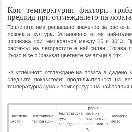
Кои температурни фактори тряб
предвид при отглеждането на лозата
Топлината има решаващо значение за растежа 
лозовата култура. Установено е, че най-голя
проявява при температура между 25 и 30°С. П
растежът на леторастите е най-силен. Тогава 
бързо и се образуват цветните зачатъци в тях.
За успешното отглеждане на лозата в дадено м
следните показатели: продължителност на вег
температурна сума и температура на най-топлия 
Средна
Температурна
месечна
Населено
Вегетационен
Населено
сума за
температура
място
период в дни
място
периода в °С
през юли в
°С