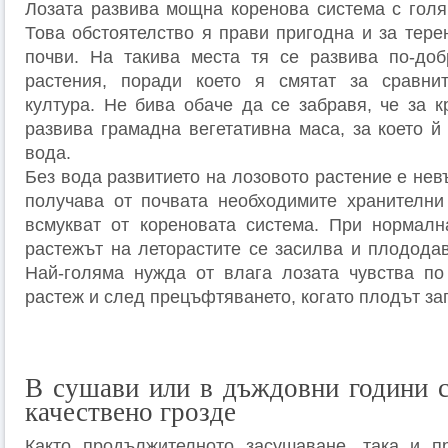
Лозата развива мощна коренова система с голя
Това обстоятелство я прави пригодна и за тере
почви. На такива места тя се развива по-доб
растения, поради което я смятат за сравнит
култура. Не бива обаче да се забравя, че за к
развива грамадна вегетативна маса, за което й
вода.
Без вода развитието на лозовото растение е нев
получава от почвата необходимите хранителни
всмукват от кореновата система. При нормалн
растежът на леторастите се засилва и плододав
Най-голяма нужда от влага лозата чувства по
растеж и след прецъфтяването, когато плодът за
В сушави или в дъждовни години с
качествено грозде
Както продължителното засушаване, така и п