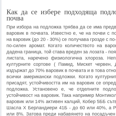
Как да се избере подходяща подл
почва
При избора на подложка трябва да се има пред
варовик в почвата. Известно е, че на почви с 
на варовик (до 20 - 30%) се получава грозде с по
по-силен аромат. Когато количеството на вар
дадена граница, той става вреден за лозата - по
листата, наречено физиологична хлороза. Неп
културните сортове ( Памид, Мискет червен, 
издържат до 70% варовик в почвата и в това от
всички американски подложки. Когато културни
присадят, устойчивостта им на варовик се опре
подложка. Установено е, че отделните подл
устойчивост на варовик. Така например Монтико
варовик или 14% активен калций, Кобер 5ББ сът
Шасла Х Берландиери 41Б - до 60 или 40%, а Р
или 8%. Затова преди набавянето на посадъчен