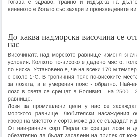
тогава е здраво, трайно и издържа на дълго
виненото е богато със захари и произведените ви
До каква надморска височина се от
нас
Височината над морското равнище изменя знач
условия. Колкото по-високо е дадено място, тол
по-ниска. Установено е, че на всеки 170 м темпе
с около 1°С. В тропичния пояс по-високите мест
за лозата, а в умерения пояс - обратно. Най-в
лозя в света се срещат в Боливия - на 2500 - 
равнище.
Лозя за промишлени цели у нас се засажда
морското равнище. Любителски насаждения 
избор на мястото и сорта може да се създадат и д
От наи-ранния сорт Перла се срещат лози и д
обезателно да бъдат засадени на припек от южн