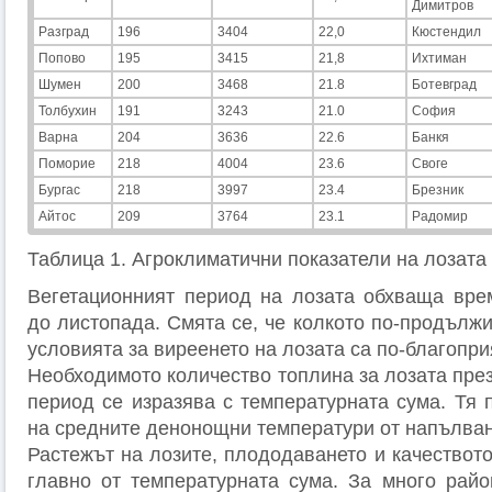
Димитров
Разград
196
3404
22,0
Кюстендил
Попово
195
3415
21,8
Ихтиман
Шумен
200
3468
21.8
Ботевград
Толбухин
191
3243
21.0
София
Варна
204
3636
22.6
Банкя
Поморие
218
4004
23.6
Своге
Бургас
218
3997
23.4
Брезник
Айтос
209
3764
23.1
Радомир
Таблица 1. Агроклиматични показатели на лозата
Вегетационният период на лозата обхваща вре
до листопада. Смята се, че колкото по-продължи
условията за виреенето на лозата са по-благопри
Необходимото количество топлина за лозата пре
период се изразява с температурната сума. Тя 
на средните денонощни температури от напълван
Растежът на лозите, плододаването и качеството
главно от температурната сума. За много райо