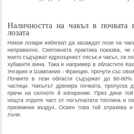
Наличността на чакъл в почвата 
лозата
Някои лозари избягват да засаждат лозя на чак
неправилно. Световната практика показва, че 
които съдържат едрозърнест пясък и чакъл, се по
хубавите вина. Така е например в областите Ках
Унгария и Шампания - Франция, прочути със сво
Почвите в тези области съдържат до 60-80%
частици. Чакълът дренира почвата, пропуска 
пречи на силното й изпарение. През деня той
нощта отделя част от погълнатата топлина и по
приземния въздух. Освен това той отразява и
лъчи.