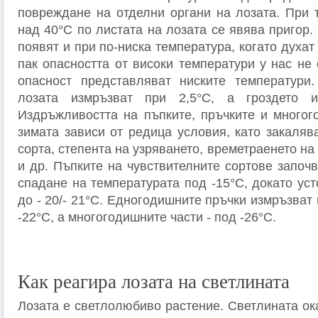
повреждане на отделни органи на лозата. При 
над 40°С по листата на лозата се явява пригор
появят и при по-ниска температура, когато духат
пак опасността от високи температури у нас не
опасност представляват ниските температури.
лозата измръзват при 2,5°С, а гроздето 
Издръжливостта на пъпките, пръчките и многог
зимата зависи от редица условия, като закаляв
сорта, степента на узряването, времетраенето на
и др. Пъпките на чувствителните сортове започ
спадане на температурата под -15°С, докато ус
до - 20/- 21°С. Едногодишните пръчки измръзват
-22°С, а многогодишните части - под -26°С.
Как реагира лозата на светлината
Лозата е светлолюбиво растение. Светлината ок