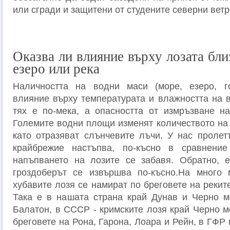
или сгради и защитени от студените северни ветр
Оказва ли влияние върху лозата бли
езеро или река
Наличността на водни маси (море, езеро, г
влияние върху температурата и влажността на в
тях е по-мека, а опасността от измръзване на
Големите водни площи изменят количеството на 
като отразяват слънчевите лъчи. У нас пролет
крайбрежие настъпва, по-късно в сравнени
напъпването на лозите се забавя. Обратно, е
гроздоберът се извършва по-късно.На много 
хубавите лозя се намират по бреговете на реките
Така е в нашата страна край Дунав и Черно м
Балатон, в СССР - кримските лозя край Черно м
бреговете на Рона, Гарона, Лоара и Рейн, в ГФР 