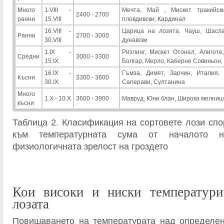
Много
1.VIII -
Мечта, Май , Мискет тракийски
2400 - 2700
ранни
15.VIII
пловдивски, Кардинал
16.VIII -
Царица на лозята, Чауш, Шасла
Ранни
2700 - 3000
30.VIII
дунавски
1.IX -
Ризлинг, Мискет Отонел, Алиготе
Средни
3000 - 3300
15.IX
Болгар, Мерло, Каберне Совиньон,
16.IX -
Гъмза, Димят, Зарчин, Италия, 
Късни
3300 - 3600
30.IX
Саперави, Султанина
Много
1.Х - 10.Х
3600 - 3900
Мавруд, Юни блан, Широка мелниш
късни
Таблица 2. Класификация на сортовете лози спо
към температурната сума от началото н
физиологичната зрелост на гроздето
Кои високи и ниски температури
лозата
Повишаването на температурата над определен