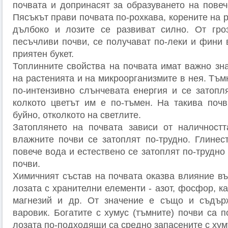
почвата и допринасят за образуването на повеч
Пясъкът прави почвата по-рохкава, корените на 
дълбоко и лозите се развиват силно. От гроз
песъчливи почви, се получават по-леки и фини 
приятен букет.
Топлинните свойства на почвата имат важно зна
на растенията и на микроорганизмите в нея. Тъ
по-интензивно слънчевата енергия и се затопля
колкото цветът им е по-тъмен. На такива почв
буйно, отколкото на светлите.
Затоплянето на почвата зависи от наличностт
влажните почви се затоплят по-трудно. Глинес
повече вода и естествено се затоплят по-трудно
почви.
Химичният състав на почвата оказва влияние въ
лозата с хранителни елементи - азот, фосфор, ка
магнезий и др. От значение е също и съдър
варовик. Богатите с хумус (тъмните) почви са по
лозата по-подходящи са средно запасените с хум