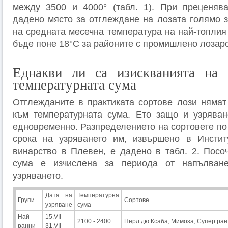
между 3500 и 4000° (табл. 1). При преценява
дадено място за отглеждане на лозата голямо з
на средната месечна температура на най-топлия
бъде поне 18°С за районите с промишлено лозарст
Еднакви ли са изискванията на 
температурната сума
Отглежданите в практиката сортове лози нямат
към температурната сума. Ето защо и узряван
едновременно. Разпределението на сортовете по
срока на узряването им, извършено в Инстит
винарство в Плевен, е дадено в табл. 2. Посо
сума е изчислена за периода от напълван
узряването.
Дата на
Температурна
Групи
Сортове
узряване
сума
Най-
15.VII -
2100 - 2400
Перл дю Ксаба, Мимоза, Супер ран
ранни
31.VII