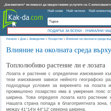
Insert.bg
Framar.bg
Kak-da.com
Iztochnik.com
BauBau.bg
NewAge.bg
„Бисквитките“ ни помагат да предоставяме услугите си. С използването
Най-нови
Най-четени
Най-коменти
ПОДАРЪК ЗА ВСЕКИ - УНИКАЛНИ Ч
Начало
»
Дом
»
Земеделие
»
Лозарство
»
Влияние на околната среда въ
Влияние на околната среда върху
Топлолюбиво растение ли е лозата
Лозата е растение с определени изисквания къ
тези изисквания зависи нейното географско ра
подходящи условия за виреенето на лозата и
промишлено лозарство има в умерения пояс от
ширина. Това определя лозата като растение 
Нашата страна попада в благоприятната зона, 
между 41°14'и 44°12' северна ширина.