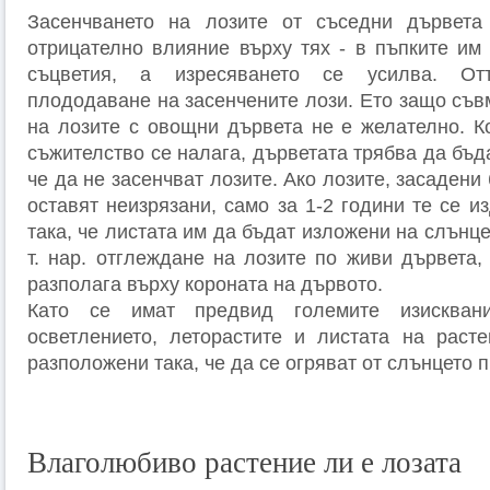
Засенчването на лозите от съседни дървета
отрицателно влияние върху тях - в пъпките им 
съцветия, а изресяването се усилва. От
плододаване на засенчените лози. Ето защо съв
на лозите с овощни дървета не е желателно. Ко
съжителство се налага, дърветата трябва да бъд
че да не засенчват лозите. Ако лозите, засадени
оставят неизрязани, само за 1-2 години те се и
така, че листата им да бъдат изложени на слънце
т. нар. отглеждане на лозите по живи дървета,
разполага върху короната на дървото.
Като се имат предвид големите изискван
осветлението, леторастите и листата на раст
разположени така, че да се огряват от слънцето п
Влаголюбиво растение ли е лозата