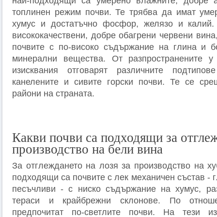
най-подходящи са умерено влажните, добре 
топлинен режим почви. Те трябва да имат уме
хумус и достатъчно фосфор, желязо и калий. 
висококачествени, добре обагрени червени вина
почвите с по-високо съдържание на глина и б
минерални вещества. От разпространените у
изисквания отговарят различните подтипов
канелените и сивите горски почви. Те се сре
райони на страната.
Какви почви са подходящи за отглеж
производство на бели вина
За отглеждането на лозя за производство на ху
подходящи са почвите с лек механичен състав - 
песъчливи - с ниско съдържание на хумус, ра
тераси и крайбрежни склонове. По отнош
предпочитат по-светлите почви. На тези из