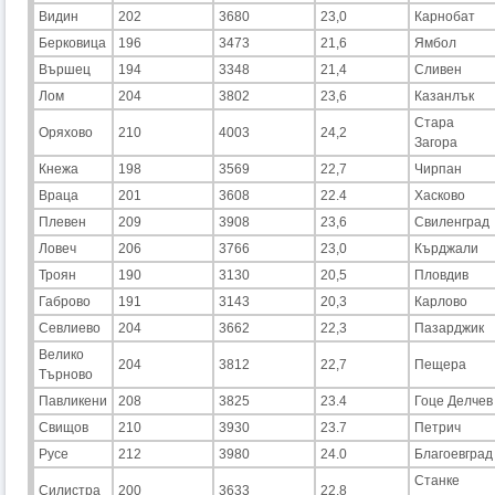
Видин
202
3680
23,0
Карнобат
Берковица
196
3473
21,6
Ямбол
Вършец
194
3348
21,4
Сливен
Лом
204
3802
23,6
Казанлък
Стара
Оряхово
210
4003
24,2
Загора
Кнежа
198
3569
22,7
Чирпан
Враца
201
3608
22.4
Хасково
Плевен
209
3908
23,6
Свиленград
Ловеч
206
3766
23,0
Кърджали
Троян
190
3130
20,5
Пловдив
Габрово
191
3143
20,3
Карлово
Севлиево
204
3662
22,3
Пазарджик
Велико
204
3812
22,7
Пещера
Търново
Павликени
208
3825
23.4
Гоце Делчев
Свищов
210
3930
23.7
Петрич
Русе
212
3980
24.0
Благоевград
Станке
Силистра
200
3633
22,8