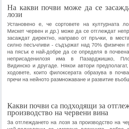
На какви почви може да се засажд
лози
Установено е, че сортовете на културната ло
Мискет червен и др.) може да се отглеждат непри
засаждат директно, направо от пръчки, в места
силно песъчливи - съдържат над 70% физичен 
на пясък е най-добре да се определя в почвена
неприсаденилозя има в Пазарджишко, Плов
Видинско и другаде. Някои автори предполагат,
ходовете, които филоксерата образува в почва
пречи на нейното размножаване и развитие въоб
Какви почви са подходящи за отглеж
производство на червени вина
За отглеждането на лозя за производство на че