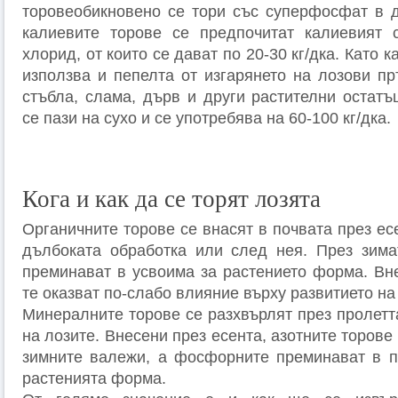
торовеобикновено се тори със суперфосфат в до
калиевите торове се предпочитат калиевият 
хлорид, от които се дават по 20-30 кг/дка. Като 
използва и пепелта от изгарянето на лозови пр
стъбла, слама, дърв и други растителни остатъ
се пази на сухо и се употребява на 60-100 кг/дка.
Кога и как да се торят лозята
Органичните торове се внасят в почвата през е
дълбоката обработка или след нея. През зима
преминават в усвоима за растението форма. Вне
те оказват по-слабо влияние върху развитието на
Минералните торове се разхвърлят през пролетт
на лозите. Внесени през есента, азотните торове
зимните валежи, а фосфорните преминават в п
растенията форма.