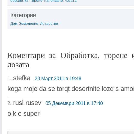
обработка
,
торене
,
напояване
,
лозата
Категории
Дом
,
Земеделие
,
Лозарство
Коментари за Обработка, торене 
лозата
stefka
1.
28 Март 2011 в 19:48
koga moje da se torqt desertnite lozq s amon
rusi rusev
2.
05 Декември 2011 в 17:40
o k e super