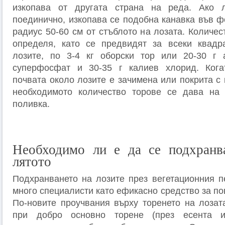
изкопава от другата страна на реда. Ако 
поединично, изкопава се подобна канавка във ф
радиус 50-60 см от стъблото на лозата. Количес
определя, като се предвидят за всеки квадра
лозите, по 3-4 кг оборски тор или 20-30 г а
суперфосфат и 30-35 г калиев хлорид. Кога
почвата около лозите е зачимена или покрита с 
необходимото количество торове се дава на
поливка.
Необходимо ли е да се подхранва
лятото
Подхранването на лозите през вегетационния п
много специалисти като ефикасно средство за п
По-новите проучвания върху торенето на лозата
при добро основно торене (през есента и