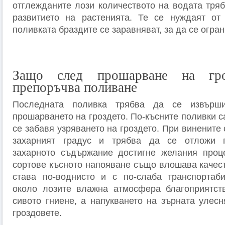
отглежданите лози количеството на водата тряб
развитието на растенията. Те се нуждаят от
поливката браздите се заравняват, за да се огра
Защо след прошарване на гр
препоръчва поливане
Последната поливка трябва да се извърш
прошарването на гроздето. По-късните поливки с
се забавя узряването на гроздето. При винените
захарният градус и трябва да се отложи г
захарното съдържание достигне желания проце
сортове късното напояване също влошава качест
става по-воднисто и с по-слаба транспортаби
около лозите влажна атмосфера благоприятств
сивото гниене, а напукването на зърната улесн
гроздовете.