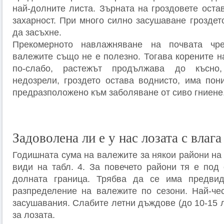
най-долните листа. Зърната на гроздовете оста
захарност. При много силно засушаване гроздет
да засъхне.
Прекомерното навлажняване на почвата чр
валежите също не е полезно. Тогава корените н
по-слабо, растежът продължава до късно,
недозрели, гроздето остава воднисто, има пон
предразположено към заболяване от сиво гниене
Задоволена ли е у нас лозата с влага
Годишната сума на валежите за някои райони на
види на табл. 4. За повечето райони тя е под
долната граница. Трябва да се има предви
разпределение на валежите по сезони. Най-че
засушавания. Слабите летни дъждове (до 10-15 л
за лозата.