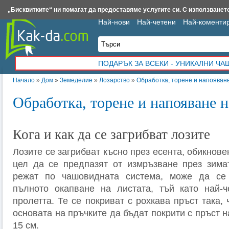
Insert.bg
Framar.bg
Kak-da.com
Iztochnik.com
BauBau.bg
NewAge.bg
„Бисквитките“ ни помагат да предоставяме услугите си. С използването
Най-нови
Най-четени
Най-коменти
ПОДАРЪК ЗА ВСЕКИ - УНИКАЛНИ Ч
Начало
»
Дом
»
Земеделие
»
Лозарство
»
Обработка, торене и напояван
Обработка, торене и напояване н
Кога и как да се загрибват лозите
Лозите се загрибват късно през есента, обикнове
цел да се предпазят от измръзване през зимат
режат по чашовидната система, може да се
пълното окапване на листата, тъй като най-ч
пролетта. Те се покриват с рохкава пръст така, 
основата на пръчките да бъдат покрити с пръст н
15 см.