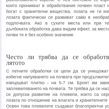
които проникват в обработвания почвен пласт и
богат с хранителни вещества, лозата не ги из
лозата фактически се развиват само в необра
подпочвата. Ако в сухите места или при те
дълбоката обработка дава видим ефект, за мест
почви тя е без особено значение.
Често ли трябва да се обработв
лятото
С летните обработки се цели да се унищожат
избегне напукването на почвата при продължител
извършват плитко - на 5-7 см. Броят им зави
заплевеляването на почвата. Те трябва да се нас
се допуска развитие на плевели, които са сер
лозата по отношение на влагата и хранителните
Освен това плевелите създават благоприятни ус