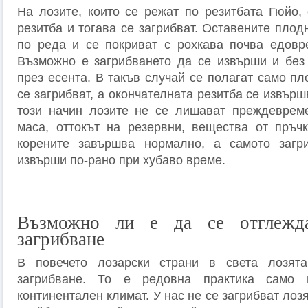
На лозите, които се режат по резитбата Гюйо,
резитба и тогава се загрибват. Оставените плод
по реда и се покриват с рохкава почва едовр
Възможно е загрибването да се извърши и без
през есента. В такъв случай се полагат само пл
се загрибват, а окончателната резитба се извърш
този начин лозите не се лишават преждевреме
маса, оттокът на резервни, вещества от пръч
корените завършва нормално, а самото заг
извърши по-рано при хубаво време.
Възможно ли е да се отглежда
загрибване
В повечето лозарски страни в света лозят
загрибване. То е редовна практика само
континентален климат. У нас не се загрибват лоз