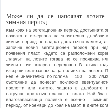
Може ли да се напояват лозите 
зимния период
Към края на вегетационния период достъпната з
почвата е изчерпана на значителна дълбочина
зимния период не паднат достатъчно валежи, ло
започне новия вегетационен период при не
почвения пласт, където са разположени коре
„плачът" на лозите тогава не се проявява ил
зимните очи покарват нередовно. В такива год
извърши влагозапасяваща поливка на лозето. 
нея е значително по-голяма - 150 - 200 л/м2
състояние да понесат по-лесно евентуално
пролетта или лятото, защото в дълбоките 
натрупан достатъчен запас от влага. Най благ
влагозапасяваща поливка е есенно - зимния
период, от ноември до края на март, в дните ког