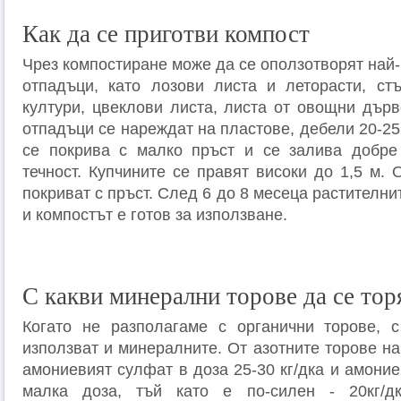
Как да се приготви компост
Чрез компостиране може да се оползотворят най
отпадъци, като лозови листа и леторасти, ст
култури, цвеклови листа, листа от овощни дърв
отпадъци се нареждат на пластове, дебели 20-25 
се покрива с малко пръст и се залива добре
течност. Купчините се правят високи до 1,5 м. 
покриват с пръст. След 6 до 8 месеца растителни
и компостът е готов за използване.
С какви минерални торове да се тор
Когато не разполагаме с органични торове, 
използват и минералните. От азотните торове на
амониевият сулфат в доза 25-30 кг/дка и амониев
малка доза, тъй като е по-силен - 20кг/д