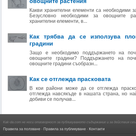
овощните растения
Какви хранителни елементи са необходими з
Безусловно необходими за овощните ра
хранителни елементи, в...
Как трябва да се използува пл
градини
Защо е необходимо поддържането на поч
овощните градини? Поддържането на поч
овощните градини съобразн...
Как се отглежда прасковата
В кои райони може да се отглежда праско
отглежда навсякъде в нашата страна, но на
добиви се получав...
Kak-da.com не носи отговорност за публикуваното съдържание и за действия свъ
Правила за ползване
·
Правила за публикуване
·
Контакти