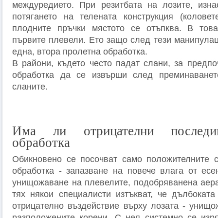
междуредието. При резитбата на лозите, изна
потягането на телената конструкция (коловет
плодните пръчки мястото се отъпква. В тов
първите плевели. Ето защо след тези манипула
една, втора пролетна обработка.
В райони, където често падат слани, за предпо
обработка да се извърши след преминаванет
сланите.
Има ли отрицателни последи
обработка
Обикновено се посочват само положителните с
обработка - запазване на повече влага от есе
унищожаване на плевелите, подобряванена аера
тях някои специалисти изтъкват, че дълбоката
отрицателно въздействие върху лозата - унищо
разположените корени. С нея системно се изря