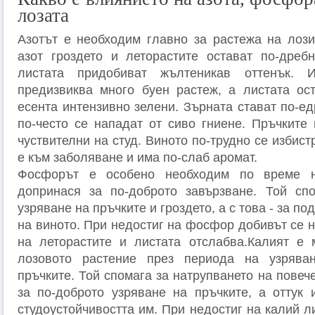
лозата
Азотът е необходим главно за растежа на лози
азот гроздето и леторастите остават по-дреб
листата придобиват жълтеникав оттенък. 
предизвиква много буен растеж, а листата ос
есента интензивно зелени. Зърната стават по-ед
по-често се нападат от сиво гниене. Пръчките 
чуствителни на студ. Виното по-трудно се избис
е към заболяване и има по-слаб аромат.
Фосфорът е особено необходим по време н
допринася за по-доброто завързване. Той спо
узряване на пръчките и гроздето, а с това - за п
на виното. При недостиг на фосфор добивът се 
на леторастите и листата отслабва.Калият е 
лозовото растение през периода на узрява
пръчките. Той спомага за натрупването на повече
за по-доброто узряване на пръчките, а оттук
студоустойчивостта им. При недостиг на калий л