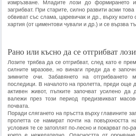
измръзване. Младите лози до формирането 
загрибват. При старите, силно развити асми това
обвиват със слама, царевичак и др., върху които
хартия (от циментови чували и др.) и се вързва тъ
Рано или късно да се отгрибват лози
Лозите трябва да се отгрибват, след като е пре
силните мразове, но винаги преди да е започ
зимните очи. Забавянето на отгрибването
последици. В началото на пролетта, преди още 
активен живот, пъпките започват усилено да 
валежи през този период предизвикват масов
почвата.
Поради слягането на пръстта върху главините за
пролетта се намират почти на повърхността н
условия те се затоплят по-лесно и покарват по-р
което е нежелателно. Опасността от оронване