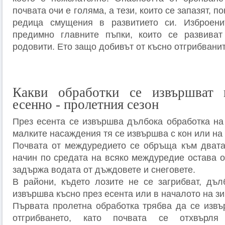
почвата очи е голяма, а тези, които се запазят, п
редица смущения в развитието си. Изброени
предимно главните пъпки, които се развиват
родовити. Ето защо добивът от късно отгрибванит
Какви обработки се извършват 
есенно - пролетния сезон
През есента се извършва дълбока обработка на 
малките насаждения тя се извършва с кон или на 
Почвата от междуредието се обръща към двата
начин по средата на всяко междуредие остава о
задържа водата от дъждовете и снеговете.
В райони, където лозите не се загрибват, дъл
извършва късно през есента или в началото на зи
Първата пролетна обработка трябва да се изв
отгрибването, като почвата се отхвърл