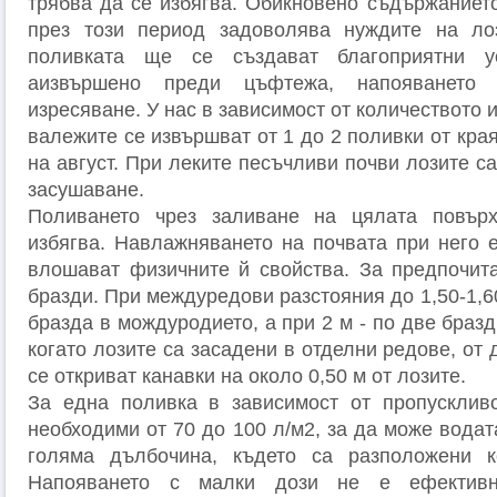
трябва да се избягва. Обикновено съдържанието
през този период задоволява нуждите на ло
поливката ще се създават благоприятни у
аизвършено преди цъфтежа, напояването
изресяване. У нас в зависимост от количеството 
валежите се извършват от 1 до 2 поливки от кра
на август. При леките песъчливи почви лозите с
засушаване.
Поливането чрез заливане на цялата повър
избягва. Навлажняването на почвата при него 
влошават физичните й свойства. За предпочит
бразди. При междуредови разстояния до 1,50-1,6
бразда в мождуродието, а при 2 м - по две бразд
когато лозите са засадени в отделни редове, от 
се откриват канавки на около 0,50 м от лозите.
За една поливка в зависимост от пропускливо
необходими от 70 до 100 л/м2, за да може водат
голяма дълбочина, където са разположени к
Напояването с малки дози не е ефективн