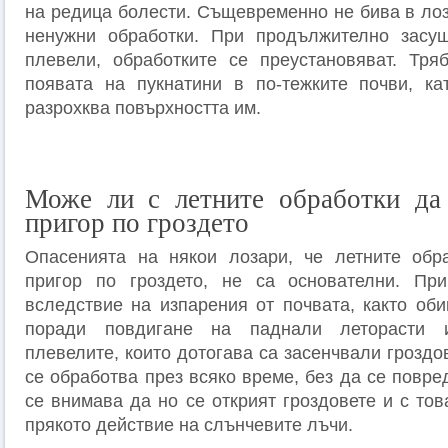
на редица болести. Същевременно не бива в лоз
ненужни обработки. При продължително засуш
плевели, обработките се преустановяват. Тря
появата на пукнатини в по-тежките почви, ка
разрохква повърхността им.
Може ли с летните обработки да 
пригор по гроздето
Опасенията на някои лозари, че летните обра
пригор по гроздето, не са основателни. Пр
вследствие на изпарения от почвата, както оби
поради повдигане на паднали леторасти 
плевелите, които дотогава са засенчвали гроздо
се обработва през всяко време, без да се повред
се внимава да но се открият гроздовете и с то
прякото действие на слънчевите лъчи.