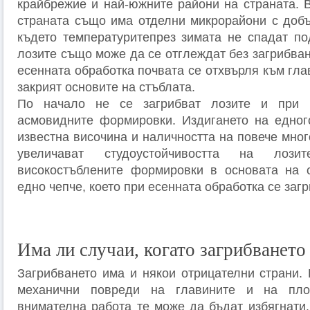
крайбрежие и най-южните райони на страната. В
страната също има отделни микрорайони с доб
където температуритепрез зимата не спадат под
лозите също може да се отглеждат без загрибван
есенната обработка почвата се отхвърля към глав
закрият основите на стъблата.
По начало не се загрибват лозите и при в
асмовидните формировки. Издигането на едног
известна височина и наличността на повече мно
увеличават студоустойчивостта на лози
високостъблените формировки в основата на с
едно чепче, което при есенната обработка се загр
Има ли случаи, когато загрибването
Загрибването има и някои отрицателни страни. 
механични повреди на главините и на пло
внимателна работа те може да бъдат избягнати.