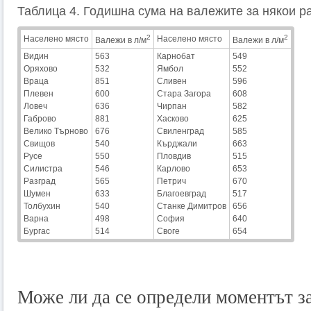
Таблица 4. Годишна сума на валежите за някои ра
2
2
Населено място
Населено място
Валежи в л/м
Валежи в л/м
Видин
563
Карнобат
549
Оряхово
532
Ямбол
552
Враца
851
Сливен
596
Плевен
600
Стара Загора
608
Ловеч
636
Чирпан
582
Габрово
881
Хасково
625
Велико Търново
676
Свиленград
585
Свищов
540
Кърджали
663
Русе
550
Пловдив
515
Силистра
546
Карлово
653
Разград
565
Петрич
670
Шумен
633
Благоевград
517
Толбухин
540
Станке Димитров
656
Варна
498
София
640
Бургас
514
Своге
654
Може ли да се определи моментът з