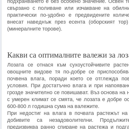
подхранването е без особено значение. Освен т
свързано с поливане или изчакване на обилн
практически по-удобно е предвидените колич
внесат наведнъж през есента (оборският тор)
(минералните торове).
Какви са оптималните валежи за лоз
Лозата се отнася към сухоустойчивите расте
овощните видове тя по-добре се приспособяв
почвена влага, поради което се отглежда по
условия. При достатъчно влага и при напояван
грозде значително се повишават. Въз основа на
с умерен климат се смята, че лозата е добре о
600-800 л годишна сума на валежите.
При недостиг на влага в почвата растежът на
добивите са незадоволителни. Продължит
предизвиква ранно спиране на растежа и подг