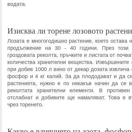
водата.
Изисква ли торене лозовото растени
Лозата е многогодишно растение, което остава 
продължение на 30 - 40 години. През този
гроздовата реколта, пръчките и листата от почва
количества хранителни вещества. Извършените а
при добив 1000 л вино от декар дозата извлича о
фосфор и 4 кг калий. За да плододават и да с
растенията, нужно е по някакъв начин да се в
реколтата хранителни елементи. В противе
отслабнат и добивите ще намаляват. Това е в
чрез торенето.
Какво е влиянието на азота, фосфор