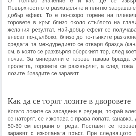
От голямо значение е и как ще се извър
Повърхностното разхвърляне и плитко заораване
добър ефект. То е по-скоро торене на плевел
торовете в кръг близо около стъблото на гла
желания резултат. Най-добър ефект се получава
внесат по-дълбоко, близо до по-тънките разклон
средата па междуредието се отваря бразда (кан
см, в която се разхвърля оборският тор, след кое
почва. За минералните торове такава бразда с
пролетта, торовете се разхвърлят, а след това
лозите браздите се заравят.
Как да се торят лозите в дворовете
Когато лозите са засадени в редици, покрай алея,
се наторят, се изкопава с права лопата канавка,
50-60 см встрани от реда. Поставят се торове
заравят с изкопаната пръст. При следващото 