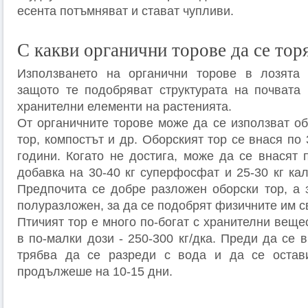
есента потъмняват и стават чупливи.
С какви органични торове да се тор
Използването на органични торове в лозята 
защото те подобряват структурата на почвата 
хранителни елементи на растенията.
От органичните торове може да се използват об
тор, компостът и др. Оборският тор се внася по 
години. Когато не достига, може да се внасят 
добавка на 30-40 кг суперфосфат и 25-30 кг ка
Предпочита се добре разложен оборски тор, а з
полуразложен, за да се подобрят физичните им с
Птичият тор е много по-богат с хранителни веще
в по-малки дози - 250-300 кг/дка. Преди да се в
трябва да се разреди с вода и да се оста
продължеше на 10-15 дни.