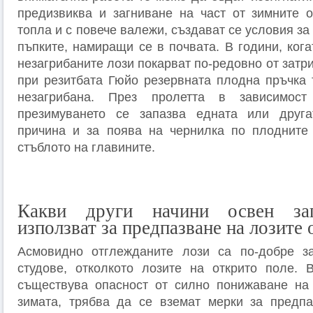
предизвиква и загниване на част от зимните о
топла и с повече валежи, създават се условия за
пъпките, намиращи се в почвата. В години, ког
незагрибаните лози покарват по-редовно от затр
при резитбата Гюйо резервната плодна пръчка 
незагрибана. През пролетта в зависимос
презимуването се запазва едната или друга
причина и за поява на чернилка по плодните 
стъблото на главините.
Какви други начини освен заг
използват за предпазване на лозите 
Асмовидно отглежданите лози са по-добре з
студове, отколкото лозите на открито поле. 
съществува опасност от силно понижаване на 
зимата, трябва да се вземат мерки за предпа