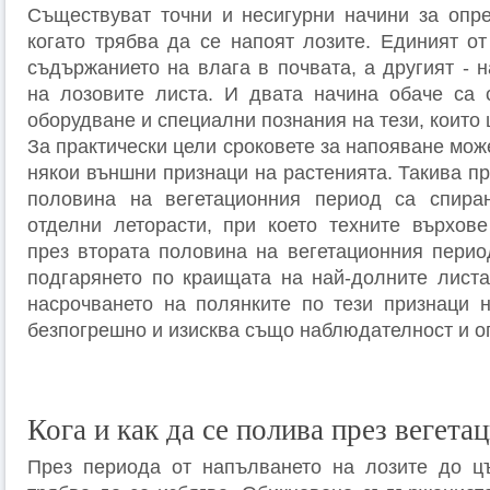
Съществуват точни и несигурни начини за опр
когато трябва да се напоят лозите. Единият от
съдържанието на влага в почвата, а другият - 
на лозовите листа. И двата начина обаче са 
оборудване и специални познания на тези, които 
За практически цели сроковете за напояване мож
някои външни признаци на растенията. Такива п
половина на вегетационния период са спира
отделни леторасти, при което техните върхове
през втората половина на вегетационния перио
подгарянето по краищата на най-долните листа
насрочването на полянките по тези признаци 
безпогрешно и изисква също наблюдателност и оп
Кога и как да се полива през вегета
През периода от напълването на лозите до ц