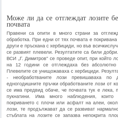
Може ли да се отглеждат лозите бе
почвата
Правени са опити в много страни за отглеж
обработка. При едни от тях почвата е покривана 
други е пръскана с хербициди, но във всичкислуч
се развият плевели. Резултатите са били добри
ВСИ „Г. Димитров" се проведе опит, при който 
на 12 години се отглеждаха без абсолютно 
Плевелите се унищожаваха с хербициди. Резулта
- необработваните лози превишаваха по 
едногодишните пръчки обработваните лози от ко
се има предвид обаче, че почвата тук е лека, 
пукнатини. Има много наблюдения, които 
покриването с плочи или асфалт на алеи, окол
лози, те продължават да се развиват нармално
стъблата на лозите се запазва непокрита пло