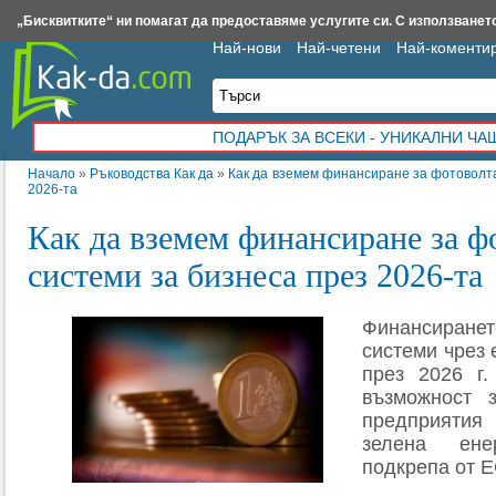
Insert.bg
Framar.bg
Kak-da.com
Iztochnik.com
BauBau.bg
NewAge.bg
„Бисквитките“ ни помагат да предоставяме услугите си. С използването
Най-нови
Най-четени
Най-коменти
ПОДАРЪК ЗА ВСЕКИ - УНИКАЛНИ Ч
Начало
»
Ръководства Как да
»
Как да вземем финансиране за фотоволта
2026-та
Как да вземем финансиране за ф
системи за бизнеса през 2026-та
Финансиранет
системи чрез
през 2026 г.
възможност 
предприяти
зелена ене
подкрепа от Е