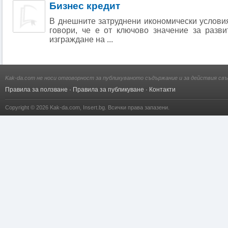
Бизнес кредит
В днешните затруднени икономически условия
говори, че е от ключово значение за разви
изграждане на ...
Kak-da.com не носи отговорност за публикуваното съдържание и за действия свъ
Правила за ползване
·
Правила за публикуване
·
Контакти
Copyright © 2026
Kak-da.com
,
Insert.bg
. Всички права запазени.