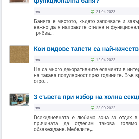
функционална баня?
от
21.04.2023
Банята е мястото, където започвате и завъ
важно да я направите стилна и функционалн
трябва...
Кои видове тапети са най-качест
от
12.04.2023
Не са много декоративните елементи в интер
на такава популярност през годините. Във в
огро...
3 съвета при избор на холна секц
от
23.09.2022
Всекидневната е любима зона за отдих в
причината да отделим такова голям
обзавеждане. Мебелите,...