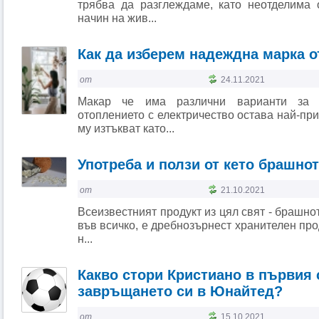
трябва да разглеждаме, като неотделима 
начин на жив...
Как да изберем надеждна марка 
от
24.11.2021
Макар че има различни варианти за о
отоплението с електричество остава най-пр
му изтъкват като...
Употреба и ползи от кето брашно
от
21.10.2021
Всеизвестният продукт из цял свят - брашнот
във всичко, е дребнозърнест хранителен про
н...
Какво стори Кристиано в първия 
завръщането си в Юнайтед?
от
15.10.2021