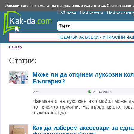
Insert.bg
Framar.bg
Kak-da.com
Iztochnik.com
BauBau.bg
NewAge.bg
„Бисквитките“ ни помагат да предоставяме услугите си. С използването
Най-нови
Най-четени
Най-коменти
ПОДАРЪК ЗА ВСЕКИ - УНИКАЛНИ Ч
Начало
Статии:
Може ли да открием луксозни кол
България?
от
21.04.2023
Наемането на луксозен автомобил може д
по няколко причини. На първо място, тов
възможност да...
Как да изберем аксесоари за една