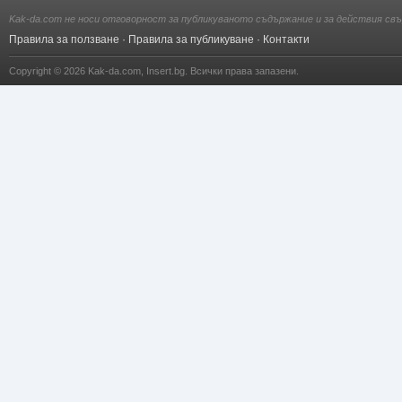
Kak-da.com не носи отговорност за публикуваното съдържание и за действия свъ
Правила за ползване
·
Правила за публикуване
·
Контакти
Copyright © 2026
Kak-da.com
,
Insert.bg
. Всички права запазени.