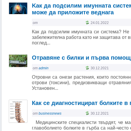
Kак да подсилим имунната систем
може да приложите веднага
от
24.01.2022
Как да подсилим имунната си система? Не 
забележителна работа като ни защитава от в
поглед...
Отравяне с билки и първа помощ
от
admin
30.12.2021
Отровни са онези растения, които постоян
отрови (токсини), предизвикващи отравяни
Установен...
Как се диагностицират болките в
от
businessnews
30.12.2021
Медицинските специалисти твърдят, че ма
главоболието болките в гърба са най-често 