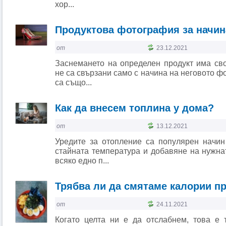
хор...
Продуктова фотография за начи
от
23.12.2021
Заснемането на определен продукт има сво
не са свързани само с начина на неговото ф
са също...
Как да внесем топлина у дома?
от
13.12.2021
Уредите за отопление са популярен начи
стайната температура и добавяне на нужна
всяко едно п...
Трябва ли да смятаме калории п
от
24.11.2021
Когато целта ни е да отслабнем, това е 