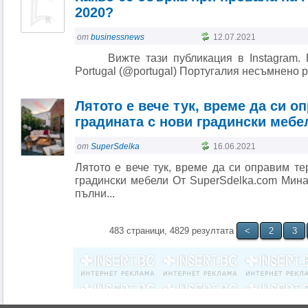
2020?
от
businessnews
12.07.2021
Вижте тази публикация в Instagram. Пу
Portugal (@portugal) Португалия несъмнено ра
Лятото е вече тук, време да си о
градината с нови градински мебе
от
SuperSdelka
16.06.2021
Лятото е вече тук, време да си оправим те
градински мебели От SuperSdelka.com Мина
пълни...
483 страници, 4829 резултата
<
2
3