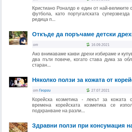
Кристиано Роналдо е един от най-великите 
футбола, като португалската суперзвезд
редица п...
Откъде да поръчаме детски дрех
от
16.09.2021
Ако внимаваме какви дрехи избираме и купув
два пъти повече, когато става дума за об
старан...
Няколко ползи за кожата от корей
от
Георги
27.07.2021
Корейска козметика - лекът за кожата 
времена корейската козметика се изпо
подхранване на разли...
Здравни ползи при консумация н