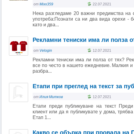
от
Mixx359
22.07.2021
Нека разгледаме 20 важни предимства на 
употреба:Познати са ни два вида орехи - 
като и два...
Рекламни тениски има ли полза о
от
Velogin
12.07.2021
Рекламни тениски има ли полза от тях? Ре
все по често в нашето ежедневие. Малкия и
разбра...
Етапи при преглед на текст за пу
от
Илия Митков
12.07.2021
Етапи преди публикуване на текст Преди
клиент или да я публикувате у дома, трябва
Етап 1...
Какво се обърка при провала на 