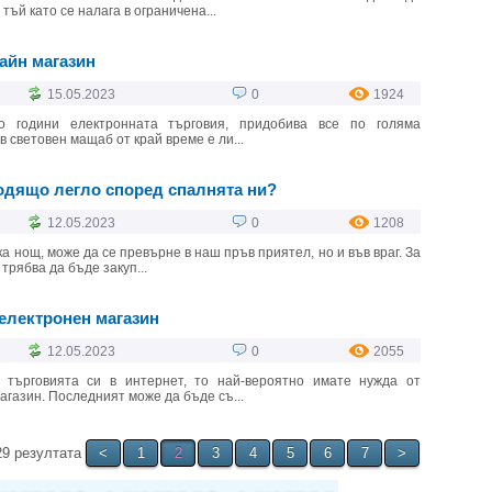
тъй като се налага в ограничена...
айн магазин
15.05.2023
0
1924
о години електронната търговия, придобива все по голяма
в световен мащаб от край време е ли...
одящо легло според спалнята ни?
12.05.2023
0
1208
ка нощ, може да се превърне в наш пръв приятел, но и във враг. За
 трябва да бъде закуп...
 електронен магазин
12.05.2023
0
2055
 търговията си в интернет, то най-вероятно имате нужда от
агазин. Последният може да бъде съ...
29 резултата
<
1
2
3
4
5
6
7
>