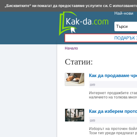
Insert.bg
Framar.bg
Kak-da.com
Iztochnik.com
BauBau.bg
NewAge.bg
„Бисквитките“ ни помагат да предоставяме услугите си. С използването
Най-нови
ПОДАРЪК 
Начало
Статии:
Как да продаваме чр
от
Интернет продажбите став
наличието на толкова много
Как да изберем прот
от
Изборът на проточен бойл
Този тип уреди предлагат р