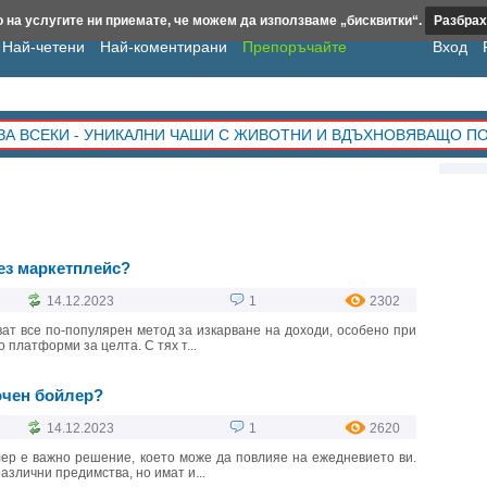
 на услугите ни приемате, че можем да използваме „бисквитки“.
Разбрах
Най-четени
Най-коментирани
Препоръчайте
Вход
ЗА ВСЕКИ - УНИКАЛНИ ЧАШИ С ЖИВОТНИ И ВДЪХНОВЯВАЩО П
ез маркетплейс?
14.12.2023
1
2302
ат все по-популярен метод за изкарване на доходи, особено при
 платформи за целта. С тях т...
очен бойлер?
14.12.2023
1
2620
ер е важно решение, което може да повлияе на ежедневието ви.
азлични предимства, но имат и...