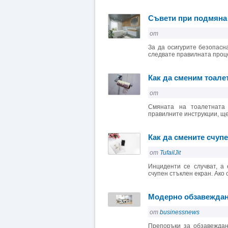
Съвети при подмяна
от
За да осигурите безопасн
следвате правилната проце
Как да сменим тоале
от
Смяната на тоалетната 
правилните инструкции, ще 
Как да смените счуп
от
TufailJit
Инциденти се случват, а
счупен стъклен екран. Ако 
Модерно обзавеждане
от
businessnews
Препоръки за обзавежда