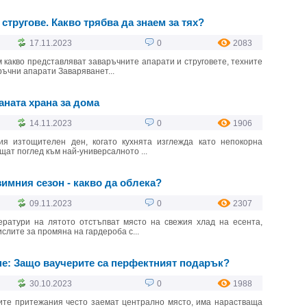
стругове. Какво трябва да знаем за тях?
17.11.2023
0
2083
 какво представляват заваръчните апарати и струговете, техните
ръчни апарати Заваряванет...
аната храна за дома
14.11.2023
0
1906
я изтощителен ден, когато кухнята изглежда като непокорна
щат поглед към най-универсалното ...
зимния сезон - какво да облека?
09.11.2023
0
2307
ератури на лятото отстъпват място на свежия хлад на есента,
слите за промяна на гардероба с...
e: Защо ваучерите са перфектният подарък?
30.10.2023
0
1988
ните притежания често заемат централно място, има нарастваща