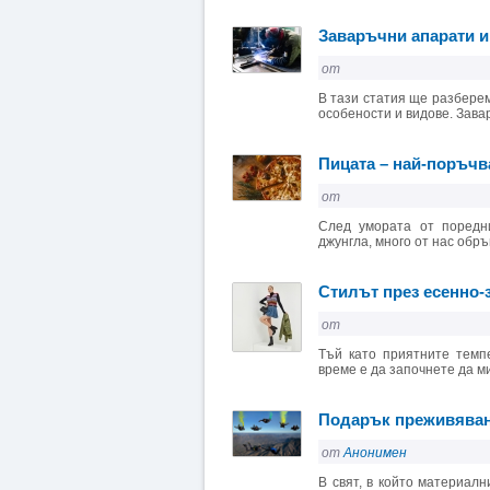
Заваръчни апарати и 
от
В тази статия ще разберем
особености и видове. Зава
Пицата – най-поръчв
от
След умората от поредни
джунгла, много от нас обръ
Стилът през есенно-
от
Тъй като приятните темп
време е да започнете да ми
Подарък преживяван
от
Анонимен
В свят, в който материал