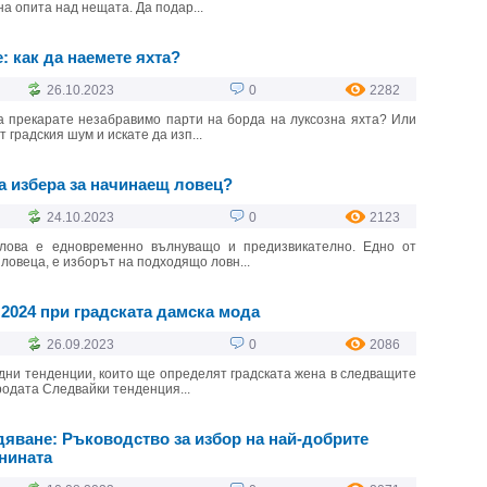
а опита над нещата. Да подар...
 как да наемете яхта?
26.10.2023
0
2282
а прекарате незабравимо парти на борда на луксозна яхта? Или
 градския шум и искате да изп...
а избера за начинаещ ловец?
24.10.2023
0
2123
 лова е едновременно вълнуващо и предизвикателно. Едно от
ловеца, е изборът на подходящо ловн...
 2024 при градската дамска мода
26.09.2023
0
2086
дни тенденции, които ще определят градската жена в следващите
родата Следвайки тенденция...
яване: Ръководство за избор на най-добрите
нината