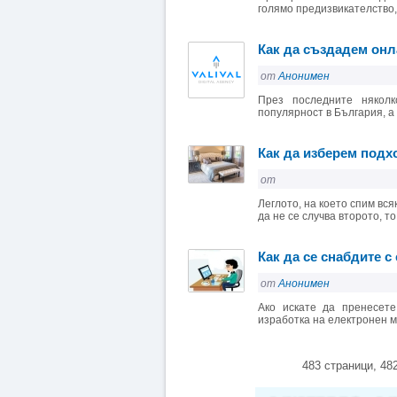
голямо предизвикателство, 
Как да създадем онл
от
Анонимен
През последните няколк
популярност в България, а 
Как да изберем подх
от
Леглото, на което спим вся
да не се случва второто, то
Как да се снабдите с
от
Анонимен
Ако искате да пренесете
изработка на електронен м
483 страници, 48