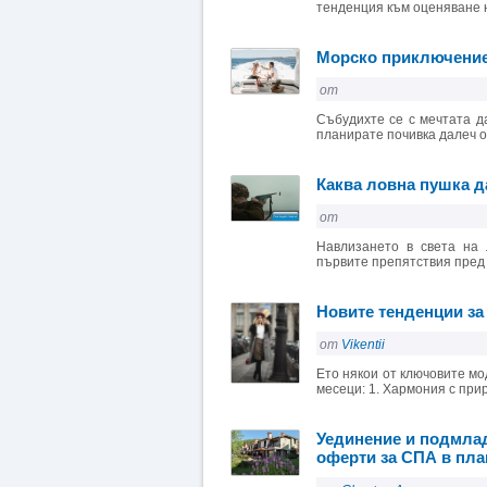
тенденция към оценяване н
Морско приключение:
от
Събудихте се с мечтата д
планирате почивка далеч от
Каква ловна пушка д
от
Навлизането в света на
първите препятствия пред 
Новите тенденции за
от
Vikentii
Ето някои от ключовите мо
месеци: 1. Хармония с при
Уединение и подмлад
оферти за СПА в пла