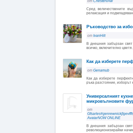
от
ChestervAw
Сред величествените въ
релаксация и подмладяване
Ръководство за избо
от
IvanHilt
В днешния забързан свят
всичко, включително цветя.
Как да изберете пер
от
Genamub
Как да изберете перфект
ръка разстояние, изборът 
Универсалният кухне
микровълновите фу
от
Gfsarles#genrewnick[Igevfff
AvatarNOW ONLINE
В днешния забързан свят
революционизирайки начина,