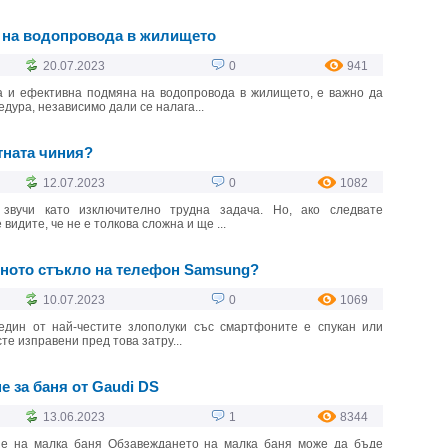
 на водопровода в жилището
20.07.2023
0
941
а и ефективна подмяна на водопровода в жилището, е важно да
дура, независимо дали се налага...
тната чиния?
12.07.2023
0
1082
звучи като изключително трудна задача. Но, ако следвате
видите, че не е толкова сложна и ще ...
еното стъкло на телефон Samsung?
10.07.2023
0
1069
 един от най-честите злополуки със смартфоните е спукан или
сте изправени пред това затру...
 за баня от Gaudi DS
13.06.2023
1
8344
не на малка баня Обзавеждането на малка баня може да бъде