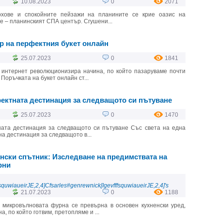
10.08.2023
0
2071
рхове и спокойните пейзажи на планините се крие оазис на
 – планинският СПА център. Сгушени...
р на перфектния букет онлайн
25.07.2023
0
1841
 интернет революционизира начина, по който пазаруваме почти
 Поръчката на букет онлайн ст...
фектната дестинация за следващото си пътуване
25.07.2023
0
1470
ната дестинация за следващото си пътуване Със света на една
на дестинация за следващото в...
нски спътник: Изследване на предимствата на
рни
squwiaueirJE,2,4]Cfsarles#genrewnick[IgevfffsquwiaueirJE,2,4]'s
21.07.2023
0
1188
 микровълновата фурна се превърна в основен кухненски уред,
 по който готвим, претопляме и ...