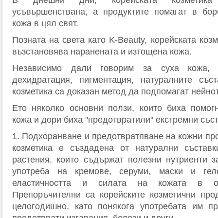
В днешни дни, корейската козметика
усъвършенствана, а продуктите помагат в бор
кожа в цял свят.
Позната на света като K-Beauty, корейската коз
възстановява наранената и изтощена кожа.
Независимо дали говорим за суха кожа, 
дехидратация, пигментация, натуралните съст
козметика са доказан метод да подпомагат нейно
Ето няколко основни ползи, които биха помог
кожа и дори биха "предотвратили" екстремни съст
1. Подхоранване и предотвратяване на кожни пр
козметика е създадена от натурални съставк
растения, които съдържат полезни нутриенти з
употреба на кремове, серуми, маски и ге
еластичността и силата на кожата в оп
Препоръчителни са корейските козметични про
целогодишно, като понякога употребата им п