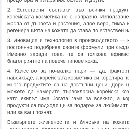
предотврати изгарания, белези и други.
2. Естествени съставки във всички проду
корейската козметика не е напразно. Използване
масла от дървета и растения, алое вера, тиква
регенерацията на кожата да става по естествен н
3. Иновация и технология в производството — к
постоянно подобрява своите формули при създа
Именно заради това, те са толкова ефикас
благоприятно на повече типове кожа.
4. Качество за по-малко пари — да, факторъ
навсякъде, а корейската козметика си корелира п
много продуктите са на достъпни цени. Дори н
можете да намерите първокласна корейска ко
като екипът има богата гама за всекиго, а ко
продукти са подходящи за подарък за любимият 
или за ваш познат.
Възвърнете жизнеността и блясъка на кожа