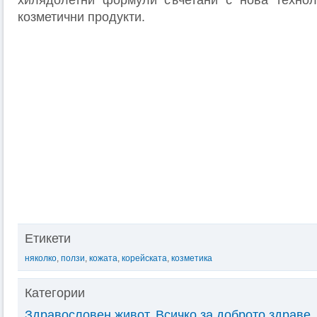
хилядолетни формули съчетани с нова технол
козметични продукти.
Етикети
няколко
,
ползи
,
кожата
,
корейската
,
козметика
Категории
Здравословен живот
,
Всичко за доброто здраве