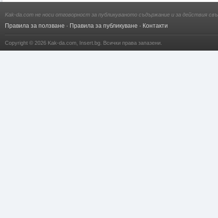
Kak-da.com не носи отговорност за публикуваното съдържание и за действия свъ
Правила за ползване
·
Правила за публикуване
·
Контакти
Copyright © 2026
Kak-da.com
,
Insert.bg
. Всички права запазени.