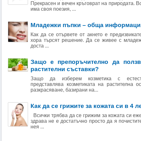
Прекрасен и вечен кръговрат на природата. В
има своя поезия, ...
Младежки пъпки – обща информаци
Как да се отървете от акнето е предизвикате
хора търсят решение. Да се живее с младеж
доста ...
Защо е препоръчително да ползв
растителни съставки?
Защо да изберем козметика с естеств
представлява козметиката на растителна о
разкрасяване, базирани на...
Как да се грижите за кожата си в 4 
Всички трябва да се грижим за кожата си еже
здрава не е достатъчно просто да я почистит
нея ...