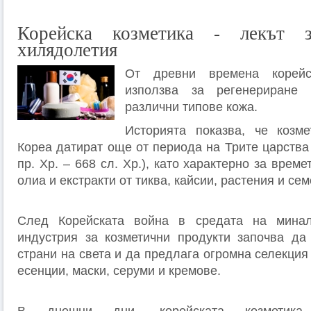
Корейска козметика - лекът 
хилядолетия
От древни времена корейс
използва за регенериране
различни типове кожа.
Историята показва, че козме
Кореа датират още от периода на Трите царства 
пр. Хр. – 668 сл. Хр.), като характерно за врем
олиа и екстракти от тиква, кайсии, растения и сем
След Корейската война в средата на минал
индустрия за козметични продукти започва да
страни на света и да предлага огромна селекция
есенции, маски, серуми и кремове.