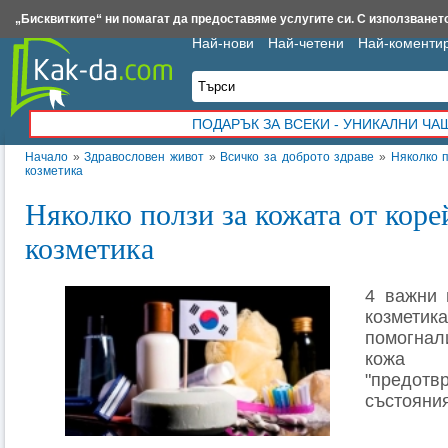
Insert.bg
Framar.bg
Kak-da.com
Iztochnik.com
BauBau.bg
NewAge.bg
„Бисквитките“ ни помагат да предоставяме услугите си. С използването
Най-нови
Най-четени
Най-коменти
ПОДАРЪК ЗА ВСЕКИ - УНИКАЛНИ Ч
Начало
»
Здравословен живот
»
Всичко за доброто здраве
»
Няколко п
козметика
Няколко ползи за кожата от коре
козметика
4 важни 
козмет
помогна
кожа 
"предот
състояния