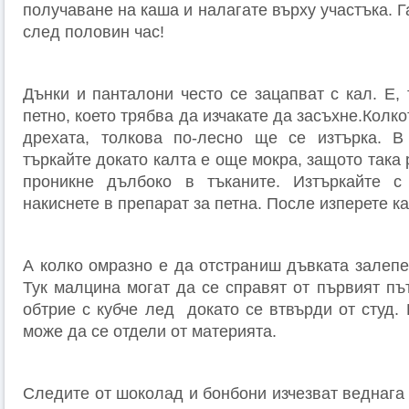
получаване на каша и налагате върху участъка. 
след половин час!
Дънки и панталони често се зацапват с кал. Е,
петно, което трябва да изчакате да засъхне.Колко
дрехата, толкова по-лесно ще се изтърка. В
търкайте докато калта е още мокра, защото така 
проникне дълбоко в тъканите. Изтъркайте с 
накиснете в препарат за петна. После изперете к
А колко омразно е да отстраниш дъвката залепе
Тук малцина могат да се справят от първият пъ
обтрие с кубче лед докато се втвърди от студ.
може да се отдели от материята.
Следите от шоколад и бонбони изчезват веднага