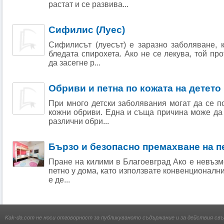
растат и се развива...
Сифилис (Луес)
Сифилисът (луесът) е заразно заболяване, 
бледата спирохета. Ако не се лекува, той пр
да засегне р...
Обриви и петна по кожата на детето
При много детски заболявания могат да се п
кожни обриви. Една и съща причина може да
различни обри...
Бързо и безопасно премахване на п
Пране на килими в Благоевград Ако е невъзм
петно у дома, като използвате конвенционални
е де...
Kak-da.com не носи отговорност за публикуваното съдържание и за действия свъ