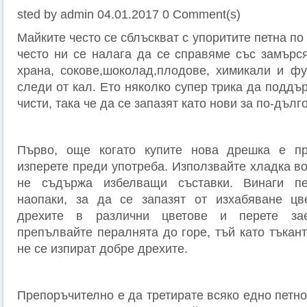
sted by
admin
04.01.2017
0 Comment(s)
Майките често се сблъскват с упоритите петна по
често ни се налага да се справяме със замърс
храна, сокове,шоколад,плодове, химикали и фу
следи от кал. Ето няколко супер трика да поддъ
чисти, така че да се запазят като нови за по-дълго
Първо, още когато купите нова дрешка е п
изперете преди употреба. Използвайте хладка во
не съдържа избелващи съставки. Винаги пе
наопаки, за да се запазят от изхабяване цве
дрехите в различни цветове и перете за
препълвайте пералнята до горе, тъй като тъкан
не се изпират добре дрехите.
Препоръчително е да третирате всяко едно петно