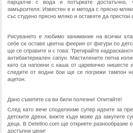
парцалче с вода и потъркате достатъчно, 
замърсителя. Известен е и метода с прясно мляк
със студено прясно мляко и оставяте да престои 
Рисуването е любимо занимание на всички хла
себе си оставя цветна феерия от фигури по детс
ще се справите и с това: Третирайте надрасканот
антибактериален сапун. Мастилените петна изли
като са напоени с каша от царевично нишесте и
следите от водни бои ще се погрижи тампон н
ацетон.
Дано съветите са ви били полезни! Опитайте!
След като вече споделихме супер идеите за пре
детските дрехи, вижте къде може да закупите с
деца. В Detelino.com ще откриете разнообразие 
достъпни цени!