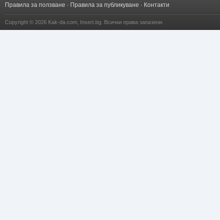
Правила за ползване
·
Правила за публикуване
·
Контакти
Copyright © 2026
Kak-da.com
,
Insert.bg
. Всички права запазени.