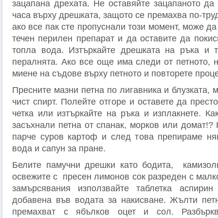
зацапана дрехата. Не оставяйте зацапаното да 
часа върху дрешката, защото се премахва по-труд
ако все пак сте пропуснали този момент, може да
течен перилен препарат и да оставите да покис
топла вода. Изтъркайте дрешката на ръка и т
пералнята. Ако все още има следи от петното, 
миене на съдове върху петното и повторете проц
Пресните мазни петна по лигавника и блузката, 
чист спирт. Полейте отгоре и оставете да престо
четка или изтъркайте на ръка и изплакнете. Ка
засъхнали петна от спанак, морков или домат!?
парче суров картоф и след това препираме ня
вода и сапун за пране.
Белите памучни дрешки като бодита, камизол
освежите с пресен лимонов сок разреден с малк
замърсявания използвайте таблетка аспири
добавена във водата за накисване. Жълти пет
премахват с ябълков оцет и сол. Разбъркв