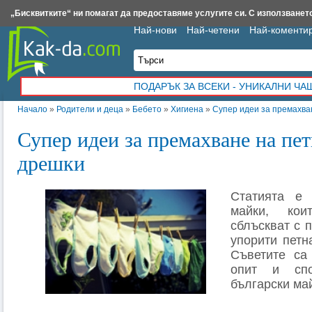
Insert.bg
Framar.bg
Kak-da.com
Iztochnik.com
BauBau.bg
NewAge.bg
„Бисквитките“ ни помагат да предоставяме услугите си. С използването
Най-нови
Най-четени
Най-коменти
ПОДАРЪК ЗА ВСЕКИ - УНИКАЛНИ Ч
Начало
»
Родители и деца
»
Бебето
»
Хигиена
»
Супер идеи за премахва
Супер идеи за премахване на пет
дрешки
Статията е 
майки, ко
сблъскват с 
упорити петн
Съветите са
опит и сп
български ма