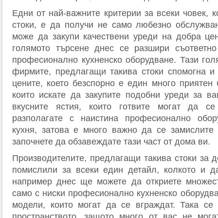
Едни от най-важните критерии за всеки човек, к
стоки, е да получи не само любезно обслужва
може да закупи качествени уреди на добра це
голямото търсене днес се разшири съответно
професионално кухненско оборудване. Тази гол
фирмите, предлагащи такива стоки спомогна и
цените, което безспорно е един много приятен 
които искате да закупите подобни уреди за ва
вкусните ястия, които готвите могат да се
разполагате с наистина професионално обо
кухня, затова е много важно да се замислите
започнете да обзавеждате тази част от дома ви.
Производителите, предлагащи такива стоки за д
помислили за всеки един детайл, колкото и д
например днес ще можете да откриете множес
само с ниски професионално кухненско оборудва
модели, които могат да се вграждат. Така се
пространството, защото много от вас не мога