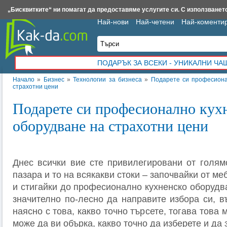
Insert.bg
Framar.bg
Kak-da.com
Iztochnik.com
BauBau.bg
NewAge.bg
„Бисквитките“ ни помагат да предоставяме услугите си. С използването
Най-нови
Най-четени
Най-коменти
ПОДАРЪК ЗА ВСЕКИ - УНИКАЛНИ Ч
Начало
»
Бизнес
»
Технологии за бизнеса
»
Подарете си професиона
страхотни цени
Подарете си професионално кух
оборудване на страхотни цени
Днес всички вие сте привилегировани от голям
пазара и то на всякакви стоки – започвайки от м
и стигайки до професионално кухненско оборудв
значително по-лесно да направите избора си, в
наясно с това, какво точно търсете, тогава това
може да ви обърка, какво точно да изберете и да 