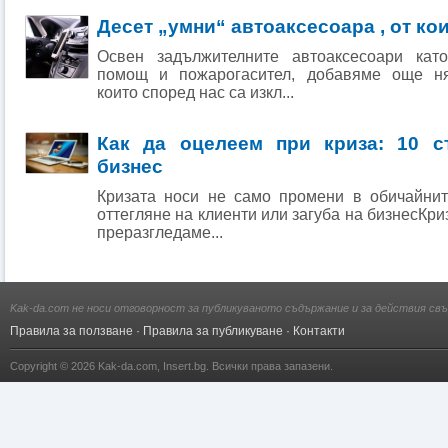
Десет „умни“ автоаксесоара , от ко
Освен задължителните автоаксесоари кат
помощ и пожарогасител, добавяме още ня
които според нас са изкл...
Как да оцелеем при криза: 10 с
бизнес
Кризата носи не само промени в обичайнит
оттегляне на клиенти или загуба на бизнесКр
преразгледаме...
Kak-da.com не носи отговорност за публикуваното съдържание и за действия свъ
Правила за ползване
·
Правила за публикуване
·
Контакти
Copyright © 2026
Kak-da.com
,
Insert.bg
. Всички права запазени.