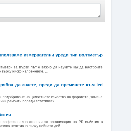
зползваме измервателни уреди тип волтметър
метри за първи път е важно да научите как да настроите
 върху ниско напрежение, ...
трябва да знаете, преди да преминете към led
и подобряване на цялостното качество на фаровете, замяна
ични ремонти поради естетическ...
бития
 професионална агнения за организация на PR събития в
азява негативно върху нейната дей...