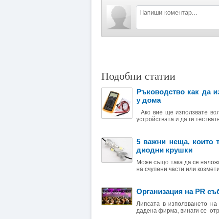
Подобни статии
Ръководство как да и
у дома
Ако вие ще използвате волт
устройствата и да ги тествате
5 важни неща, които 
диодни крушки
Може също така да се налож
на счупени части или козмет
Организация на PR съ
Липсата в използването на
дадена фирма, винаги се отр