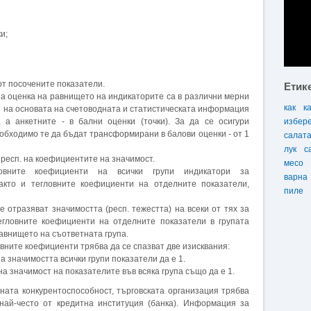
и;
от посочените показатели.
Етик
а оценка на равнището на индикаторите са в различни мерни
как
к
ни на основата на счетоводната и статистическата информация
 а анкетните - в бални оценки (точки). За да се осигури
избер
еобходимо те да бъдат трансформирани в балови оценки - от 1
салат
лук
с
респ. на коефициентите на значимост.
месо
вните коефициенти на всички групи индикатори за
варна
акто и тегловните коефициенти на отделните показатели,
пиле
 отразяват значимостта (респ. тежестта) на всеки от тях за
егловните коефициенти на отделните показатели в групата
авнището на съответната група.
вните коефициенти трябва да се спазват две изисквания:
 значимостта всички групи показатели да е 1.
а значимост на показателите във всяка група също да е 1.
ата конкурентоспособност, търговската организация трябва
ай-често от кредитна институция (банка). Информация за