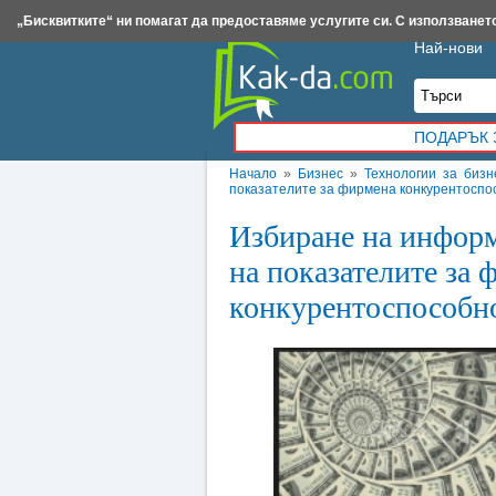
Insert.bg
Framar.bg
Kak-da.com
Iztochnik.com
BauBau.bg
NewAge.bg
„Бисквитките“ ни помагат да предоставяме услугите си. С използването
Най-нови
ПОДАРЪК 
Начало
»
Бизнес
»
Технологии за бизн
показателите за фирмена конкурентоспо
Избиране на информ
на показателите за 
конкурентоспособн