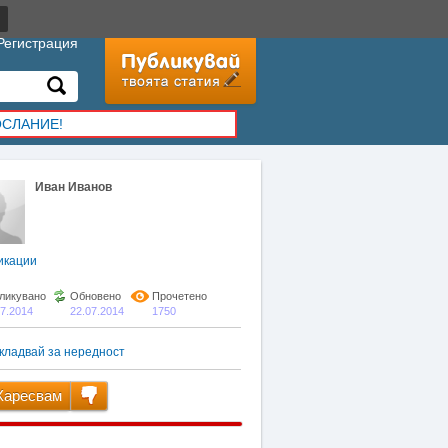
Регистрация
ОСЛАНИЕ!
Иван Иванов
икации
ликувано
Обновено
Прочетено
07.2014
22.07.2014
1750
кладвай за нередност
аресвам