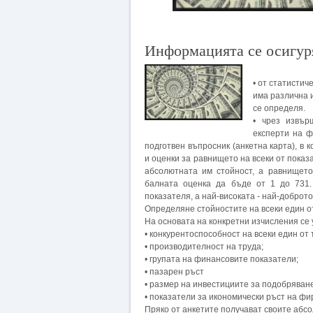
Информацията се осигуря
• от статистич
има различна 
се определя.
• чрез извър
експерти на 
подготвен въпросник (анкетна карта), в
и оценки за равнището на всеки от показ
абсолютната им стойност, а равнището
балната оценка да бъде от 1 до 731.
показателя, а най-високата - най-доброт
Определяне стойностите на всеки един о
На основата на конкретни изчисления се 
• конкурентоспособност на всеки един от
• производителност на труда;
• групата на финансовите показатели;
• пазарен ръст
• размер на инвестициите за подобряван
• показатели за икономически ръст на фи
Пряко от анкетите получават своите абс