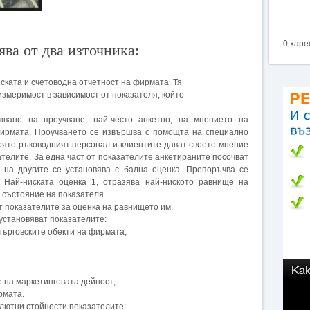
0 харе
ва от два източника:
еската и счетоводна отчетност на фирмата. Тя
измеримост в зависимост от показателя, който
шване на проучване, най-често анкетно, на мнението на
фирмата. Проучването се извършва с помощта на специално
 която ръководният персонал и клиентите дават своето мнение
ателите. За една част от показателите анкетираните посочват
 на другите се установява с бална оценка. Препоръчва се
 Най-ниската оценка 1, отразява най-ниското равнище на
о състояние на показателя.
т показателите за оценка на равнището им.
установяват показателите:
 търговските обекти на фирмата;
е на маркетинговата дейност;
рмата.
олютни стойности показателите: