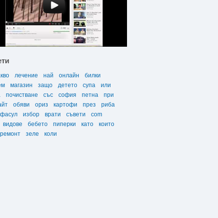
ети
акво
лечение
най
онлайн
билки
ем
магазин
защо
детето
супа
или
а
почистване
със
софия
петна
при
айт
обяви
ориз
картофи
през
риба
фасул
избор
врати
съвети
com
видове
бебето
пиперки
като
които
ремонт
зеле
коли