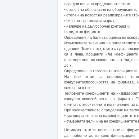
• средни цени на предлаганите стоки;
• степен на обновяване на оборудването;
• степен на новост на реализираните сток
• сила на търговската марка;
• наличие на дългосрочни контракти;
• имидж на фирмата.
Определяне на балната оценка на всеки 
Изчислените значения на показателите з
единици. Тези от тях, които са установе
са в лева, проценти или коефициенти,
съизмеримост на всички показатели, е н
до 7.
Определяне на тегловните коефициенти, 
На този етап се определят тегло
конкурентоспособността на фирмата, к
включени в тях.
Тегловните коефициенти на индикаторите
конкурентоспособността на фирмата. Т
отчитат относителното им значение, за р
При количественото определяне на тегло
•сумарната величина на коефициентите на
• сумарната величина на коефициентите н
Не малко пъти за повишаване на фирмен
да прибегне до външно финансиране, н