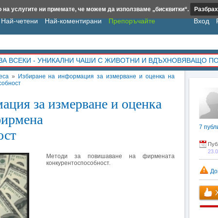
 на услугите ни приемате, че можем да използваме „бисквитки“.
Разбрах
Най-четени
Най-коментирани
Препоръчайте
Вход
ЗА ВСЕКИ - УНИКАЛНИ ЧАШИ С ЖИВОТНИ И ВДЪХНОВЯВАЩО П
еса
»
Избиране на информация за измерване и оценка на
собност
ация за измерване и оценка
фирмена
7
публ
ост
Пуб
23.
Методи за повишаване на фирмената
конкурентоспособност.
До
Х