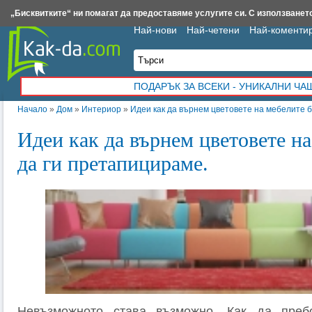
Insert.bg
Framar.bg
Kak-da.com
Iztochnik.com
BauBau.bg
NewAge.bg
„Бисквитките“ ни помагат да предоставяме услугите си. С използването
Най-нови
Най-четени
Най-коменти
ПОДАРЪК ЗА ВСЕКИ - УНИКАЛНИ Ч
Начало
»
Дом
»
Интериор
»
Идеи как да върнем цветовете на мебелите б
Идеи как да върнем цветовете на
да ги претапицираме.
Невъзможното става възможно. Как да преб