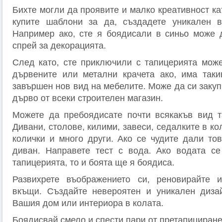
Бихте могли да проявите и малко креативност ка
купите шаблони за да, създадете уникален в
Например ако, сте я боядисали в синьо може 
спрей за декорацията.
След като, сте приключили с тапицерията мож
дървените или метални крачета ако, има таки
завършен нов вид на мебелите. Може да си закуп
дърво от всеки строителен магазин.
Можете да пребоядисате почти всякакъв вид т
Дивани, столове, килими, завеси, седалките в ко
колички и много други. Ако се чудите дали то
диван. Направете тест с вода. Ако водата се
тапицерията, то и боята ще я боядиса.
Развихрете въображението си, реновирайте 
вкъщи. Създайте невероятен и уникален диза
Вашия дом или интериора в колата.
Боядисвай смело и спести пари от претапициране!