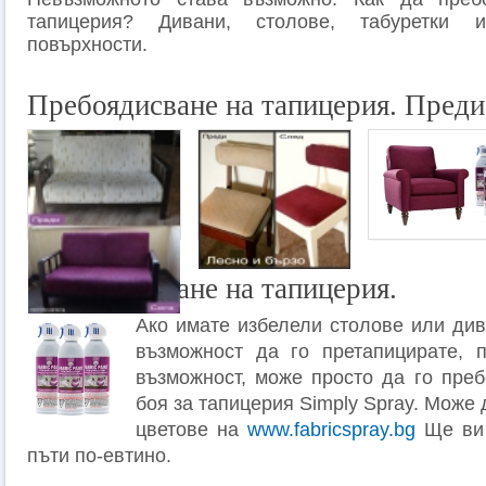
тапицерия? Дивани, столове, табуретки 
повърхности.
Пребоядисване на тапицерия. Преди 
Пребоядисване на тапицерия.
Ако имате избелели столове или див
възможност да го претапицирате, 
възможност, може просто да го преб
боя за тапицерия Simply Spray. Moже 
цветове на
www.fabricspray.bg
Ще ви 
пъти по-евтино.