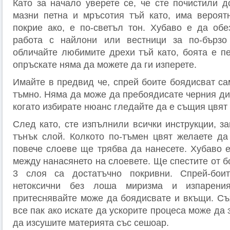
Като за начало уверете се, че сте почистили д
мазни петна и мръсотия тъй като, има вероят
покрие ако, е по-светъл тон. Хубаво е да обе
работа с найлони или вестници за по-бързо
обличайте любимите дрехи тъй като, боята е пе
опръскате няма да можете да ги изперете.
Имайте в предвид че, спрей боите боядисват са
тъмно. Няма да може да пребоядисате черния див
когато избирате нюанс гледайте да е същия цвят
След като, сте изпълнили всички инструкции, з
тънък слой. Колкото по-тъмен цвят желаете да 
повече слоеве ще трябва да нанесете. Хубаво е
между нанасянето на слоевете. Ще спестите от б
3 слоя са достатъчно покривни. Спрей-бои
нетоксични без лоша миризма и изпарени
притеснявайте може да боядисвате и вкъщи. Съх
все пак ако искате да ускорите процеса може да 
да изсушите материята със сешоар.