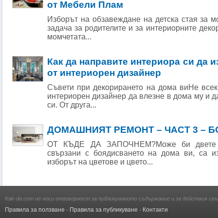
от Мебели Плам
Изборът на обзавеждане на детска стая за м
задача за родителите и за интериорните декор
момчетата...
Как да направите интериора си да 
от интериорен дизайнер
Съвети при декорирането на дома виНе всек
интериорен дизайнер да влезне в дома му и д
си. От друга...
ДОМАШНИЯТ РЕМОНТ – ЧАСТ 3 – 
ОТ КЪДЕ ДА ЗАПОЧНЕМ?Може би двете н
свързани с боядисването на дома ви, са и
изборът на цветове и цвето...
Kak-da.com не носи отговорност за публикуваното съдържание и за действия свъ
Правила за ползване
·
Правила за публикуване
·
Контакти