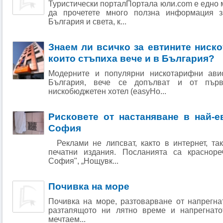
Туристически порталПортала юли.com е едно 
да прочетете много ползна информация 
България и света, к...
Знаем ли всичко за евтините ниско
които стъпиха вече и в България?
Модерните и популярни нискотарифни ави
България, вече се допълват и от първ
нискобюджетен хотел (easyHo...
Рисковете от настаняване в най-е
София
Реклами не липсват, както в интернет, та
печатни издания. Посланията са красноре
София", „Нощувк...
Почивка на море
Почивка на море, разтоварване от напрегна
разтапящото ни лятно време и напрегнато
мечтаем...