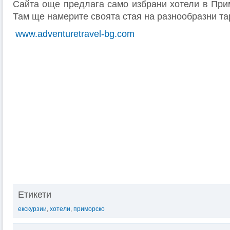
Сайта още предлага само избрани хотели в Прим
Там ще намерите своята стая на разнообразни т
www.adventuretravel-bg.com
Етикети
екскурзии
,
хотели
,
приморско