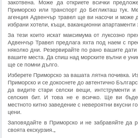
закотвена. Може да откриете всички предложе
Приморско или транспорт до Бегликташ тук. Ме
агенция Адвенчър травел ще ви насочи и може 
избрани хотели, къщи, ваканционни апартаменти 
За тези които искат максимума от луксозно пре
Адвенчър Травел предлага яхта под наем с пре
няколко дни. Резервирайте по рано вашите дати 
вашите места. Да спиш над морските вълни е ун
ще се помни дълго.
Изберете Приморско за вашата лятна почивка. Из
Приморско и се докоснете до автентично Българс
да видите стари селски вещи, интструменти и
селския бит. И това не е всичко. Ще ви бъд
местното китно заведение с невероятни вкусни го
цени.
Заповядайте в Приморско и не забравяйте да р
своята екскурзия.„