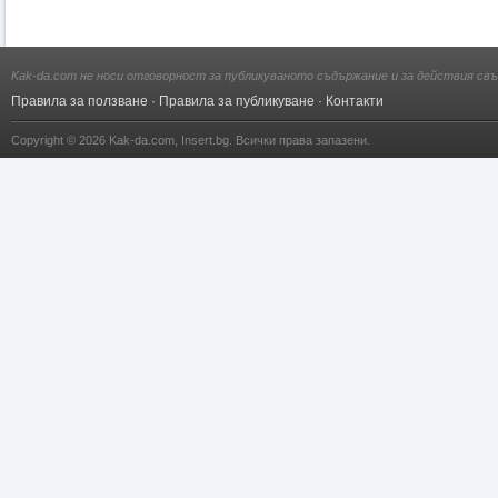
Kak-da.com не носи отговорност за публикуваното съдържание и за действия свъ
Правила за ползване
·
Правила за публикуване
·
Контакти
Copyright © 2026
Kak-da.com
,
Insert.bg
. Всички права запазени.