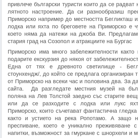
привлече български туристи които да се радват 
лятното настроение. Да си разнообразиш прес
Приморско например до местността Бегликташ и
лодка или яхта по бреговете на Приморско е ч
което няма да натежи на джоба Ви. Предлагам
стария град на Созопол и атракциите на Бургас
Приморско има много забележителности както 
подарите екскурзия до някоя от забележителнос
Една от тях е древното светилище - Бегли
стоунхендж/, до който се предлага организиран т
от Приморско на всеки час и половина два. За да
сайта. Да разгледате местния музей на бъл
поляна на Лев Толстой заедно със старите вещ
или да се разходите с лодка или лукс яхт
Приморско, които съчетават фантастична гледка
както и устието на река Ропотамо. А защо 
преспиване, което е уникално преживяване с
напитки, възможност за гмуркане с шнорхели и м