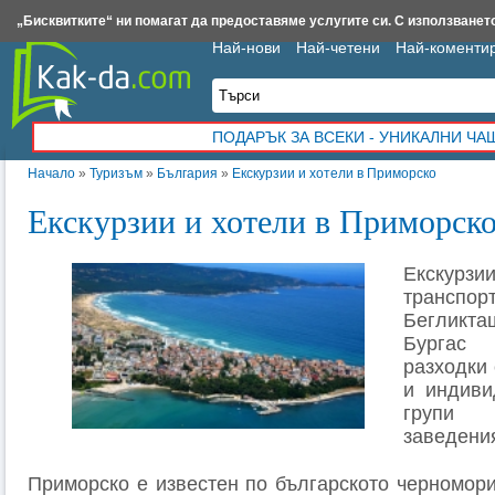
Insert.bg
Framar.bg
Kak-da.com
Iztochnik.com
BauBau.bg
NewAge.bg
„Бисквитките“ ни помагат да предоставяме услугите си. С използването
Най-нови
Най-четени
Най-коменти
ПОДАРЪК ЗА ВСЕКИ - УНИКАЛНИ Ч
Начало
»
Туризъм
»
България
»
Екскурзии и хотели в Приморско
Екскурзии и хотели в Приморск
Екскурз
транспо
Бегликта
Бургас
разходки 
и индиви
групи 
заведени
Приморско е известен по българското черномори