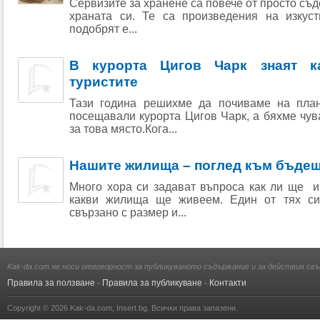
Сервизите за хранене са повече от просто съд
храната си. Те са произведения на изкуст
подобрят е...
В курорта Цигов Чарк знаят к
туристите
Тази година решихме да почиваме на план
посещавали курорта Цигов Чарк, а бяхме чу
за това място.Кога...
Нашите жилища – поглед към бъде
Много хора си задават въпроса как ли ще и
какви жилища ще живеем. Един от тях си
свързано с размер и...
Kak-da.com не носи отговорност за публикуваното съдържание и за действия свъ
Правила за ползване
·
Правила за публикуване
·
Контакти
Copyright © 2026
Kak-da.com
,
Insert.bg
. Всички права запазени.