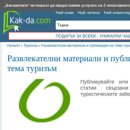
Insert.bg
Framar.bg
Kak-da.com
Iztochnik.com
BauBau.bg
NewAge.bg
„Бисквитките“ ни помагат да предоставяме услугите си. С използването
Най-нови
Най-четени
Най-коменти
ПОДАРЪК ЗА ВСЕКИ - УНИКАЛНИ Ч
Начало
»
Туризъм
»
Развлекателни материали и публикации на тема тур
Развлекателни материали и публ
тема туризъм
Публикувайте или
статии свърза
туристическите заб