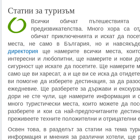
Статии за туризъм
Всички обичат пътешествията
предизвикателства. Много хора са от
обичат приключенията и искат да посе
места, не само в България, но и навсякъ
директория
ще намерите всички места, коит
интересни и любопитни, ще намерите и нови де
сигурност ще искате да посетите. Ще намерите м
само ще ви харесат, а и ще ви се иска да отидет
ви помогне да изберете дестинация, за да разо
ежедневие. Ще разберете за държави и екскурзи
дори не сте чули, ще намерите информация и 
много туристически места, които можете да по
разберете и кои са най-предпочитаните дестин
преживеете техните положителни и отрицателни 
Освен това, в разделът за статии на тема ту
информация и мнения за различни хотели, ще р