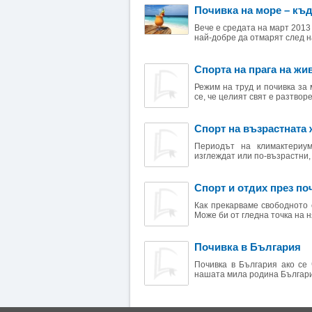
Почивка на море – къ
Вече е средата на март 2013
най-добре да отмарят след н
Спорта на прага на жи
Режим на труд и почивка за 
се, че целият свят е разтворе
Спорт на възрастната 
Периодът на климактериум
изглеждат или по-възрастни, 
Спорт и отдих през по
Как прекарваме свободното 
Може би от гледна точка на н
Почивка в България
Почивка в България ако се 
нашата мила родина България