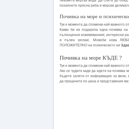
лековита морска вода. Да спите до обяд
похапнете прясна риба и морски деликате
Почивка на море и психическо
Тук е момента да споменм най-важното от
Какво би ни подарила една почивка на
пълноценни изживяваниия, интересни раз
и пълен релакс. Можеби нова ЛЮБО
ПОЛОЖИТЕЛНО
на психическото ни
Здр
Почивка на море КЪДЕ ?
Тук е момента да споменм най-важното от
Ако се чудите каде да идете на почивка
бъдете заляти от информация за вили, 
да прецените по цена и представения мат