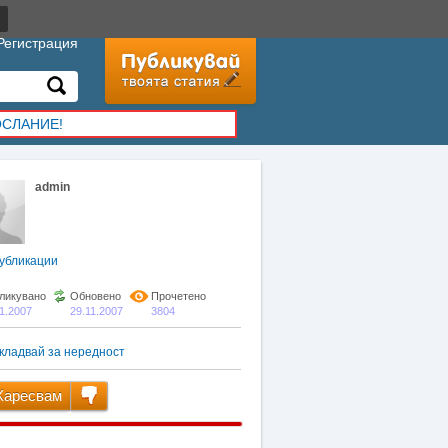
Регистрация
ОСЛАНИЕ!
admin
убликации
ликувано
Обновено
Прочетено
11.2007
29.11.2007
3804
кладвай за нередност
аресвам