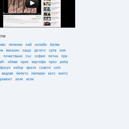
ети
акво
лечение
най
онлайн
билки
ем
магазин
защо
детето
супа
или
а
почистване
със
софия
петна
при
айт
обяви
ориз
картофи
през
риба
фасул
избор
врати
съвети
com
видове
бебето
пиперки
като
които
ремонт
зеле
коли