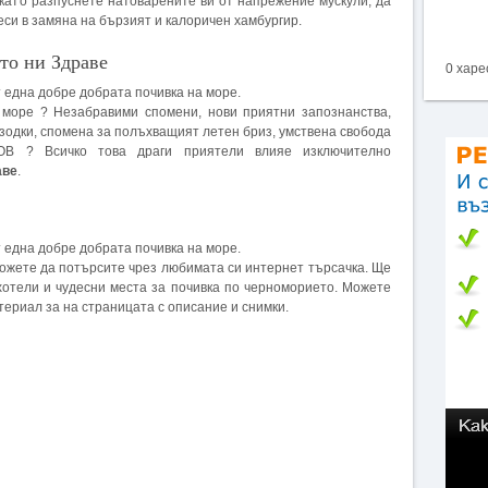
 като разпуснете натоварените ви от напрежение мускули, да
си в замяна на бързият и калоричен хамбургир.
то ни Здраве
0 харе
 една добре добрата почивка на море.
 море ? Незабравими спомени, нови приятни запознанства,
одки, спомена за полъхващият летен бриз, умствена свобода
В ? Всичко това драги приятели влияе изключително
аве
.
 една добре добрата почивка на море.
 можете да потърсите чрез любимата си интернет търсачка. Ще
хотели и чудесни места за почивка по черноморието. Можете
ериал за на страницата с описание и снимки.