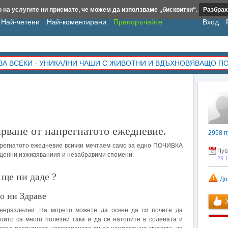
 на услугите ни приемате, че можем да използваме „бисквитки“.
Разбрах
Най-четени
Най-коментирани
Препоръчайте
Вход
ЗА ВСЕКИ - УНИКАЛНИ ЧАШИ С ЖИВОТНИ И ВДЪХНОВЯВАЩО П
арване от напрегнатото ежедневие.
2958
п
прегнатото ежедневие всички мечтаем само за едно ПОЧИВКА
Пуб
оценни изживяваниия и незабравими спомени.
29.
ще ни даде ?
До
о ни Здраве
Х
 неразделни. На морето можете да освен да си почете да
оито са много полезни така и да се натопите в солената и