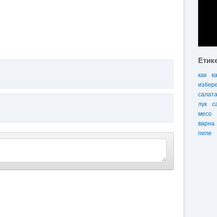
Етик
как
к
избер
салат
лук
с
месо
варна
пиле