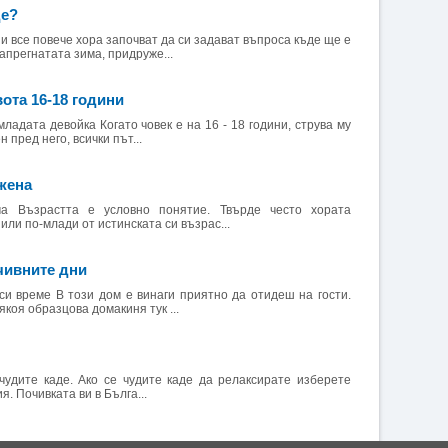
де?
 и все повече хора започват да си задават въпроса къде ще е
апрегнатата зима, придруже...
вота 16-18 години
младата девойка Когато човек е на 16 - 18 години, струва му
н пред него, всички път...
жена
а Възрастта е условно понятие. Твърде често хората
или по-млади от истинската си възрас...
чивните дни
си време В този дом е винаги приятно да отидеш на гости.
якоя образцова домакиня тук ...
чудите каде. Ако се чудите каде да релаксирате изберете
. Почивката ви в Бълга...