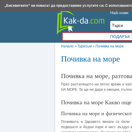
Insert.bg
Framar.bg
Kak-da.com
Iztochnik.com
BauBau.bg
NewAge.bg
„Бисквитките“ ни помагат да предоставяме услугите си. С използването
Най-нови
ПОДАРЪК 
Начало
»
Туризъм
»
Почивка на море
Почивка на море
Почивка на море, разтов
През разтапящото ни лятно време и на
НА МОРЕ. Тя ще ни дари е емоции, пълн
Почивка на море Какво още 
Почивка на море и физическот
Почивката и Здравето винаги са били
подишате и йодни пари и чист въздух к