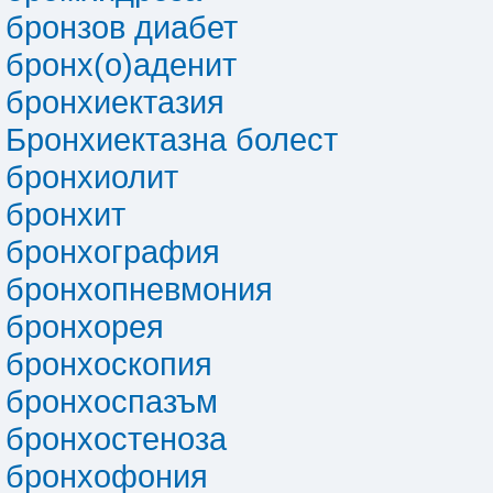
бронзов диабет
бронх(о)аденит
бронхиектазия
Бронхиектазна болест
бронхиолит
бронхит
бронхография
бронхопневмония
бронхорея
бронхоскопия
бронхоспазъм
бронхостенoза
бронхофония