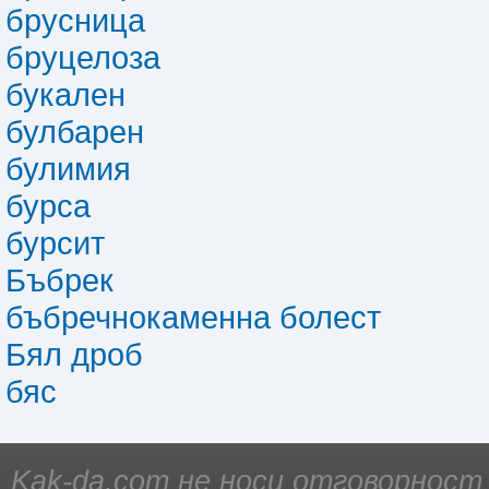
брусница
бруцелоза
букален
булбарен
булимия
бурса
бурсит
Бъбрек
бъбречнокаменна болест
Бял дроб
бяс
Kak-da.com не носи отговорност