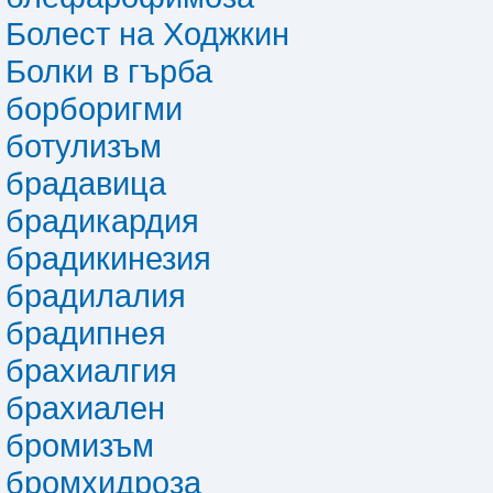
Болест на Ходжкин
Болки в гърба
борборигми
ботулизъм
брадавица
брадикардия
брадикинезия
брадилалия
брадипнея
брахиалгия
брахиален
бромизъм
бромхидроза