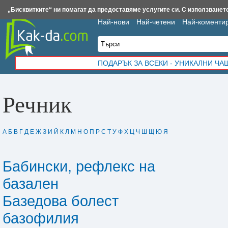
Insert.bg
Framar.bg
Kak-da.com
Iztochnik.com
BauBau.bg
NewAge.bg
„Бисквитките“ ни помагат да предоставяме услугите си. С използването
Най-нови
Най-четени
Най-коменти
ПОДАРЪК ЗА ВСЕКИ - УНИКАЛНИ Ч
Речник
А
Б
В
Г
Д
Е
Ж
З
И
Й
К
Л
М
Н
О
П
Р
С
Т
У
Ф
Х
Ц
Ч
Ш
Щ
Ю
Я
Бабински, рефлекс на
базален
Базедова болест
базофилия