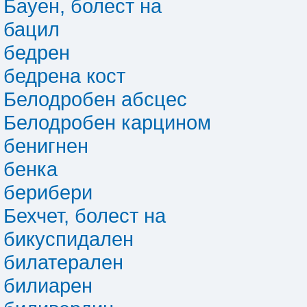
Бауен, болест на
бацил
бедрен
бедрена кост
Белодробен абсцес
Белодробен карцином
бенигнен
бенка
берибери
Бехчет, болест на
бикуспидален
билатерален
билиарен