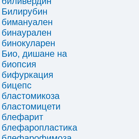
биливердин
Билирубин
бимануален
бинаурален
бинокуларен
Био, дишане на
биопсия
бифуркация
бицепс
бластомикоза
бластомицети
блефарит
блефаропластика
блефарофимоза