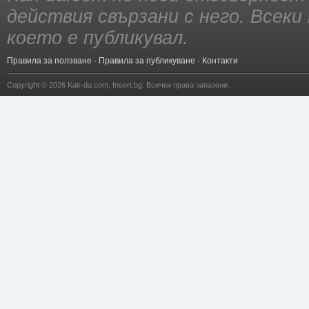
действия свързани с него. Всек
което е публикувал.
Правила за ползване
·
Правила за публикуване
·
Контакти
Copyright © 2026
Kak-da.com
,
Insert.bg
. Всички права запазени.