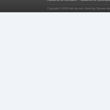
Copyright © 2026
Kak-da.com
,
Insert.bg
. Всички пр