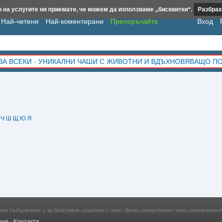
 на услугите ни приемате, че можем да използваме „бисквитки“.
Разбрах
Най-четени
Най-коментирани
Препоръчайте
Вход
ЗА ВСЕКИ - УНИКАЛНИ ЧАШИ С ЖИВОТНИ И ВДЪХНОВЯВАЩО П
Ч
Ш
Щ
Ю
Я
ото съдържание и за действия свързани с него. Всеки потребител носи отговорност
ане
·
Контакти