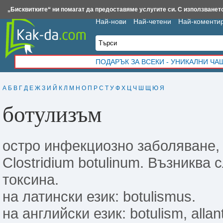
Insert.bg
Framar.bg
Kak-da.com
Iztochnik.com
BauBau.bg
NewAge.bg
„Бисквитките“ ни помагат да предоставяме услугите си. С използването
Най-нови
Най-четени
Най-коменти
ПОДАРЪК ЗА ВСЕКИ - УНИКАЛНИ Ч
А
Б
В
Г
Д
Е
Ж
З
И
Й
К
Л
М
Н
О
П
Р
С
Т
У
Ф
Х
Ц
Ч
Ш
Щ
Ю
Я
ботулизъм
остро инфекциозно заболяване, 
Clostridium botulinum. Възникв
токсина.
на латински език: botulismus.
на английски език: botulism, allant