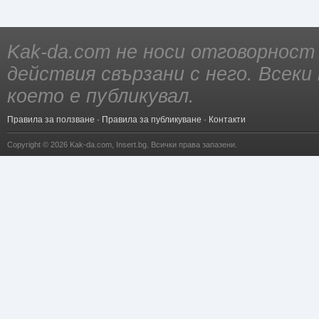
Kak-da.com не носи отговорност
действия свързани с него. Всек
което е публикувал.
Правила за ползване
·
Правила за публикуване
·
Контакти
Copyright © 2026
Kak-da.com
,
Insert.bg
. Всички права запазени.