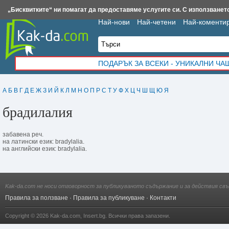
Insert.bg
Framar.bg
Kak-da.com
Iztochnik.com
BauBau.bg
NewAge.bg
„Бисквитките“ ни помагат да предоставяме услугите си. С използването
Най-нови
Най-четени
Най-коменти
ПОДАРЪК ЗА ВСЕКИ - УНИКАЛНИ Ч
А
Б
В
Г
Д
Е
Ж
З
И
Й
К
Л
М
Н
О
П
Р
С
Т
У
Ф
Х
Ц
Ч
Ш
Щ
Ю
Я
брадилалия
забавена реч.
на латински език: bradylalia.
на английски език: bradylalia.
Kak-da.com не носи отговорност за публикуваното съдържание и за действия свъ
Правила за ползване
·
Правила за публикуване
·
Контакти
Copyright © 2026
Kak-da.com
,
Insert.bg
. Всички права запазени.