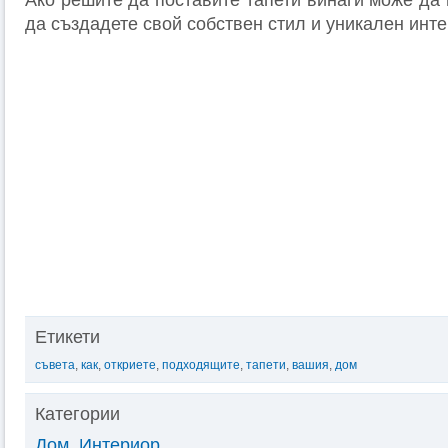
Ако решите да поставите тапети винаги може да 
да създадете свой собствен стил и уникален инт
Етикети
съвета
,
как
,
откриете
,
подходящите
,
тапети
,
вашия
,
дом
Категории
Дом
,
Интериор