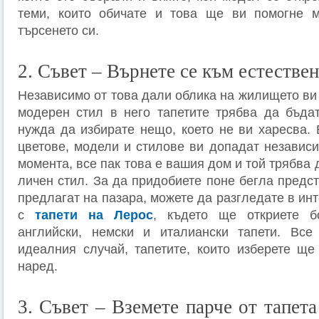
теми, които обичате и това ще ви помогне м
търсенето си.
2. Съвет – Върнете се към естестве
Независимо от това дали облика на жилището ви
модерен стил в него тапетите трябва да бъда
нужда да избирате нещо, което не ви харесва. 
цветове, модели и стилове ви допадат независи
момента, все пак това е вашия дом и той трябва
личен стил. За да придобиете поне бегла предс
предлагат на пазара, можете да разгледате в инт
с
тапети на Лерос
, където ще откриете б
английски, немски и италиански тапети. Все
идеалния случай, тапетите, които изберете ще
наред.
3. Съвет – Вземете парче от тапета