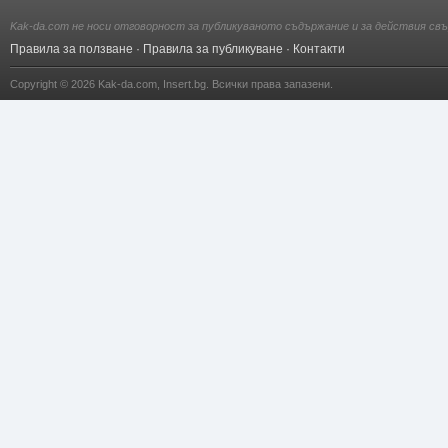
Kak-da.com не носи отговорност за публикуваното съдържание и за действия свъ
Правила за ползване
·
Правила за публикуване
·
Контакти
Copyright © 2026
Kak-da.com
,
Insert.bg
. Всички права запазени.