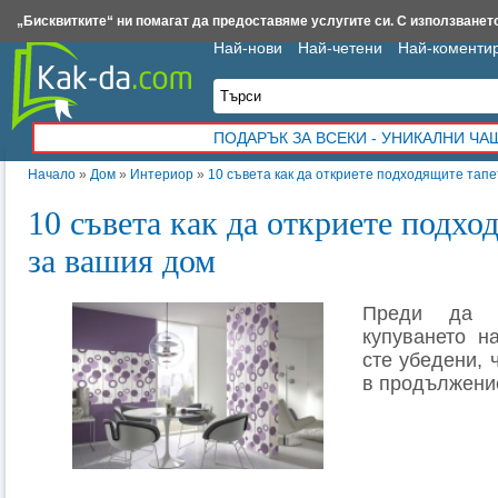
Insert.bg
Framar.bg
Kak-da.com
Iztochnik.com
BauBau.bg
NewAge.bg
„Бисквитките“ ни помагат да предоставяме услугите си. С използването
Най-нови
Най-четени
Най-коменти
ПОДАРЪК ЗА ВСЕКИ - УНИКАЛНИ Ч
Начало
»
Дом
»
Интериор
»
10 съвета как да откриете подходящите тапе
10 съвета как да откриете подхо
за вашия дом
Преди да 
купуването н
сте убедени, 
в продължение