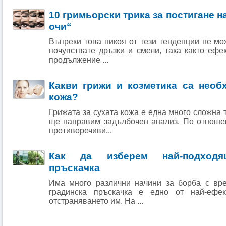
10 гримьорски трика за постигане 
очи“
Въпреки това никоя от тези тенденции не мо
почувствате дръзки и смели, така както ефе
продължение ...
Какви грижи и козметика са необ
кожа?
Грижата за сухата кожа е една много сложна 
ще направим задълбочен анализ. По отноше
противоречиви...
Как да изберем най-подходящ
пръскачка
Има много различни начини за борба с вре
градинска пръскачка е едно от най-ефе
отстраняването им. На ...