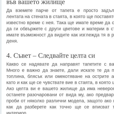
във вашето жилище
Да вземете парче от тапета е просто задъл
лентата на стената в стаята, в която ще поставя
известно време с нея. Така ще имате време да с
да ги обвържете с други цветове и материи в с
имате възможност да видите как изглежда тя в 
деня.
4. Съвет – Следвайте целта си
Какво се надявате да направят тапетите с ва
Много е важно да знаете, дали искате те да 
топлина, блясък или омекотяване на острите а
като и как ще се чувствате вие в стаята, в която
Ако целта ви е вашето жилище да има невероя
останете разочаровани от вида му, ако предвар
проби от няколко различни модела, защото ако 
как да разберете как точно ще се вписват 
интериор.