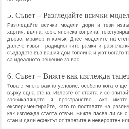
5. Съвет – Разгледайте всички моде
Разгледайте всички модели дори и тези извъ
хартия, вълна, корк, японска коприна, текстурир
дърво, мрамор и камък. Днес моделите на стен
далече извън традиционните рамки и разпечатки
създадете във вашия дом топлина и уют богато т
са идеалното решение за вас.
6. Съвет – Вижте как изглежда тапет
Това е много важно условие, особено когато ще
върху една стена. Излезте от стаята и се опитай
заобикалящото я пространство. Ако имат
експериментирайте, като го поставяте на разли
как изглежда стаята отвън. Вижте пасва ли си с
стаи и дали ефектът от тапетите е невероятен и