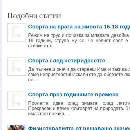
Подобни статии
Спорта на прага на живота 16-18 го
Режим на труд и почивка за младата девойка 
18 години, струва му се, че целият свят е
всички път...
Спорта след четиридесетте
Да пълнееш значи да старееш Има и такива л
само неприятности! Иска­ли сте да облечете лю
не ...
Спорта през годишните времена
Пролетта идва след зимата, след лятото
Прекрасен и вечен кръговрат на природата. В
има своя поезия, ...
Физиотерапията от решаващо значе