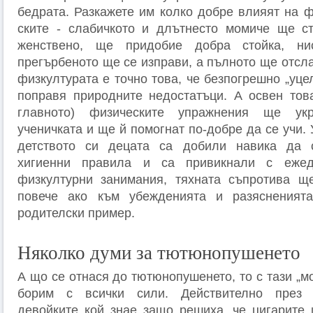
бедрата. Разкажете им колко добре влияят на ф
ските - слабичкото и длътнесто момиче ще ст
женствено, ще придобие добра стойка, ни
прегърбеното ще се изправи, а пълното ще отсл
физкултурата е точно това, че безпогрешно „уце
поправя природните недостатъци. А освен тов
главното) физически­те упражнения ще ук
ученичката и ще й помог­нат по-добре да се учи.
детството си децата са добили навика да 
хигиенни правила и са привикнали с еже
физкултурни занимания, тяхната съпротива щ
повече ако към убежде­нията и разясненият
родителски пример.
Няколко думи за тютюнопушенето
А що се отнася до тютюнопушенето, то с тази „м
борим с всички сили. Действително през п
девойките кой знае защо решиха, че цигарите 