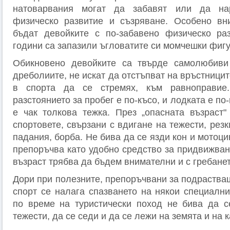
натоварвания могат да забавят или да нар
физическо развитие и съзряване. Особено вн
бъдат девойките с по-забавено фи­зическо ра
години са запазили ъгловатите си момчешки фигу
Обикновено девойките са твърде самолюбив
дреболиите, не искат да отстъпват на връстницит
в спорта да се стремях, към равноправие
разстоянието за пробег е по-късо, и лодката е по-
е чак толкова тежка. През „опасната възраст" 
спортовете, свързани с вдигане на тежести, резк
падания, борба. Не бива да се язди кон и мото­ц
препоръчва като удобно средство за придвижване
възраст трябва да бъдем внимателни и с гребанет
Дори при полезните, препоръчвани за подраства
спорт се налага спазването на някои специалн
по време на туристически поход не бива да с
тежести, да се седи и да се лежи на земята и на к