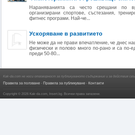
Нараняванията са често срещани по в
организирани спортове, състезания, трени
фитнес програми. Най-че...
Ускоряване в развитието
Не може да не прави впечатление, че днес на
физически и полово много по-рано и са по-е
преди 50-80...
Kak-da.com не носи отговорност за публикуваното съдържание и за действия свъ
Правила за ползване
·
Правила за публикуване
·
Контакти
Copyright © 2026
Kak-da.com
,
Insert.bg
. Всички права запазени.