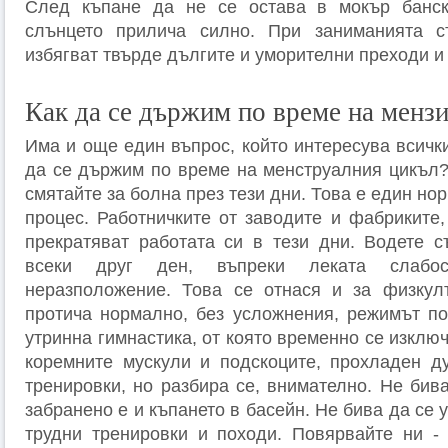
След къпане да не се остава в мокър банс
слънцето прилича силно. При заниманията с
избягват твърде дългите и уморителни преходи и т
Как да се държим по време на менз
Има и още един въпрос, който интересува всички
да се държим по време на менструалния цикъл?
смятайте за болна през тези дни. Това е един н
процес. Работничките от заводите и фабриките,
прекратяват работата си в тези дни. Водете съ
всеки друг ден, въпреки леката слабос
неразположение. Това се отнася и за физкулт
протича нормално, без усложнения, режимът поч
утринна гимнастика, от която временно се изклю
коремните мускули и подскоците, прохладен д
тренировки, но разбира се, внимателно. Не бива
забранено е и къпането в басейн. Не бива да се 
трудни трениров­ки и походи. Повярвайте ни - 