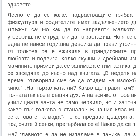
здравето.
Лесно е да се каже: подрастващите трябва
физкултура и родителите имат задължението да 
Длъжни са! Но как да го направят? Малкот
уговориш, не е трудно и да го заставиш. Но я се
една петнайсетгодишна девойка да прави утринн
тя толкова се е вживяла в грандиозните п
любовта и подвига. Колко скучни и дребнави из
мамините призиви да се занимава с гимнастика, д
се заседява до късно над книга­та. „В неделя 
време. Уговорили сме се да отидем на изложб
кино." „На пързалката ли? Какво ще правя там?
по-нататък все в съ­щия дух. А на всичко отгоре в
училищната чанта не само червило, но и започн
какво пък толкова е станало? В нашия клас мн
сега това е на мода"- не се предава дъщерята.
под очите й сенки, прегърбила се е! Какво да се 
Най-главното е да не изпадаме в паника, да за