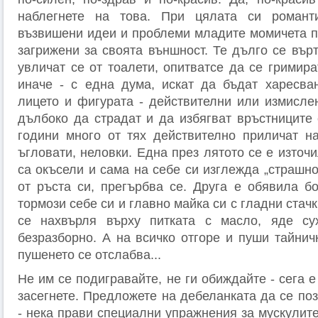
наблегнете на това. При цялата си романт
възвишени идеи и проблеми младите момичета п
загрижени за своята външност. Те дълго се вър
увличат се от тоалети, опитватсе да се гримира
иначе - с една дума, искат да бъдат харесва
лицето и фигурата - действителни или измислен
дълбоко да страдат и да избягват връстниците 
години много от тях действително приличат на
ъгловати, нелов­ки. Една през лятото се е източ
са окъсели и сама на себе си изглежда „страшно
от ръс­та си, прегърбва се. Друга е обявила б
тормози себе си и главно майка си с гладни стачк
се нахвърля върху питката с масло, яде су
безразборно. А на всичко отгоре и пуши тайничк
пушенето се отслабва­...
Не им се подигравайте, не ги обиждайте - сега е
засегнете. Предложете на дебеланката да се по
- нека прави специални упражнения за мускулите