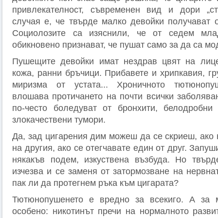
привлекателност, съвременен вид и дори „ст
случая е, че твърде малко девойки получават о
Социолозите са изяснили, че от седем мла
обикновено признават, че пушат само за да са мо
Пушещите девойки имат нездрав цвят на лицет
кожа, ранни бръчици. Прибавете и хрипкавия, гру
миризма от устата... Хроничното тютюнопу
влошава протичането на почти всички заболя­ва
по-често боледуват от бронхити, белодробни
злокачествени тумори.
Да, зад цигарения дим можеш да се скриеш, ако
на другия, ако се отегчавате един от друг. Запу
някакъв подем, изкуствена възбуда. Но твърд
изчезва и се заменя от затормозване на нервнат
пак ли да протегнем ръка към цига­рата?
Тютюнопушенето е вредно за всекиго. А за м
особено: никотинът пречи на нормалното развит