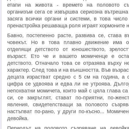
етапи на живота - времето на половото съ
организъм сега се извършва сериозна вътрешна 
засяга всички органи и системи, в това число
пренастройка решаваща роля играят хормони­те н
Бавно, постепенно расте, развива се, става в
човекът. Но в това плавно движение има оп
отделящи детството от юношеството, зрелостт
възраст. Ето че и вашето момиченце е оста
детството. Отначало това се отразява върху не
характер. След това и на външността. Във възрас
децата израстват средно с 5 см на година, а 
цифра се удвоява и едва ли не утроява. Дълго
непохватни момичета, които май с цяла глава с
си, се закръглят, стават по-прият­ни, по-жен
явления, свидетелстващи за половото съзря
настъпват по-рано, у други по-късно... Момиче
девойка.
Периодът на половото съзряване на девойк