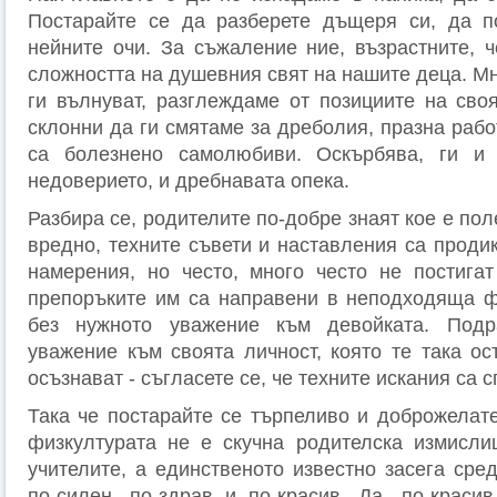
Постарайте се да разберете дъщеря си, да по
нейните очи. За съжаление ние, възрастните, 
сложността на душевния свят на нашите деца. Мн
ги вълнуват, разглеждаме от позициите на сво
склонни да ги смятаме за дреболия, праз­на раб
са болезнено самолюбиви. Оскърбя­ва, ги и 
недоверието, и дребнавата опека.
Разбира се, родителите по-добре знаят кое е пол
вредно, техните съвети и наставления са проди
намерения, но често, много често не постигат 
препоръките им са направени в неподходяща ф
без нужното уважение към девойката. Подр
уважение към своята личност, която те така ос
осъзнават - съгласете се, че техните искания са 
Така че постарайте се търпеливо и доброжелате
физкултурата не е скучна родителска измисли
учителите, а единственото известно засега сре
по-силен, по-здрав и по-красив. Да, по-краси