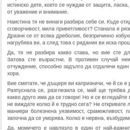
истинско дете, което се нуждае от защита, ласка,
от уважение и внимание.
Наистина тя не винаги разбира себе си. Къде оти
сговорчивост, мила приветливост? Станала е рязк
Дразни се от всяка дреболия, безпричинно избух­
нагрубява ви, а след това с ридания ви иска прош
Да, тя не разбира какво става, но вие сте дл
Затова сте възрастни. В противен случай не
отчуждение, способно задълго да отдалечи един 
хора.
Вие смятате, че дъщеря ви капризничи, че й се е
Разпуснала се, разглезила се, май ще трябва д
какво друго има да се говори! Но я се вгледайте
не виждате колко й е трудно сега? Не откривате 
маниери болезнена уязвимост, срамежливост, п
започна да се уморява. Колко е нервна, възбудима
Да, момичето е навлязло в един от най-важни