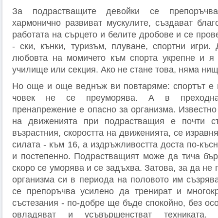
За подрастващите девойки се препоръчват
хармонично развиват мускулите, създават благо
работата на сърцето и белите дробове и се пров
- ски, кънки, туризъм, плуване, спортни игри.
любовта на момичето към спорта укрепне и я 
училище или секция. Ако не стане това, няма ни
Но още и още веднъж ви повтаряме: спортът е 
човек не се преуморява. А в преходна
пренапрежение е опасно за организма. Известно 
на движенията при подрастващия е почти съ
възрастния, скоростта на движенията, се изравня
силатa - към 16, а издръжливостта доста по-късн
и постепенно. Подрастващият може да тича бър­
скоро се уморява и се задъхва. Затова, за да не
организма си в периода на половото им съзрява
се препоръчва усилено да тренират и многокр
състезания - по-добре ще бъде спо­койно, без о
овладяват и усъвършенстват техниката.