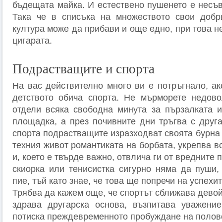
бъдещата майка. И естествено пушенето е несъв
Така че в списъка на множеството свои добри
култура може да прибави и още едно, при това н
цигарата.
Подрастващите и спорта
На вас действително много ви е потръгнало, ак
детството обича спорта. Не мърморете недовол
отдели всяка свободна минута за пързалката и
площадка, а през почивните дни тръгва с друга
спорта подрастващите изразходват своята бурна е
техния живот романтиката на борбата, укрепва в
и, което е твърде важно, отвлича ги от вредните
скиорка или тенисистка сигур­но няма да пуши
пие, тъй като знае, че това ще попречи на успехи
Трябва да кажем още, че спортът сближава дево
здрава другарска основа, възпитава уважение
потиска преждевременното пробуждане на полово