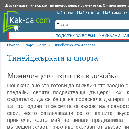
Insert.bg
Framar.bg
Kak-da.com
Iztochnik.com
BauBau.bg
NewAge.bg
„Бисквитките“ ни помагат да предоставяме услугите си. С използването
Най-нови
Най-четени
Най-коменти
ПОДАРЪК ЗА ВСЕКИ - УНИКАЛНИ Ч
Начало
»
Спорт
»
За жени
»
Тинейджърката и спорта
Тинейджърката и спорта
Момиченцето израства в девойка
Понякога вие сте готови да възкликнете заедно 
гледайки своята подрастваща дъщеря: „Ах, к
създателю, да си баща на пораснала дъщеря!" 
13 - 15 години тя се смята за възрастна и само­с
свои, често различаващи се от вашите вку­с
приятели, които май не винаги предизвикват 
вътрешен живот, грижливо скриван от възрастни