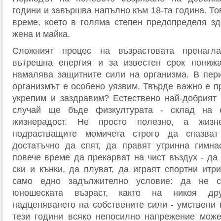
години и завършва напълно към 18-та година. То
време, което в голяма степен предопределя зд
жена и майка.
Сложният процес на възрастовата пренагл
вътрешна енергия и за известен срок понижа
намалява защитните сили на организма. В пер
организмът е особено уязвим. Твърде важно е п
укрепим и заздравим? Естествено най-добрият
случай ще бъде физкултурата - склад на е
жизнерадост. Не просто полезно, а жизн
подрастващите момичета строго да спазват
достатъчно да спят, да правят утринна гимна
повече време да прекарват на чист въздух - да
ски и кънки, да плуват, да иг­раят спортни итр
само едно задължително условие: да не с
юношеската възраст, както на никоя дру
надценяването на собствените сили - умствени 
тези години всяко непосилно напрежение може