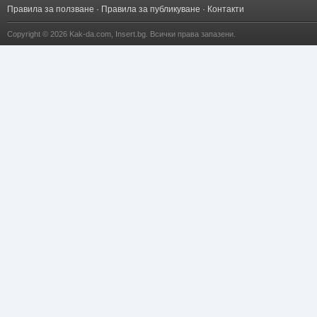
Правила за ползване
·
Правила за публикуване
·
Контакти
Copyright © 2026
Kak-da.com
,
Insert.bg
. Всички права запазени.