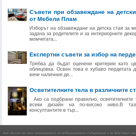
Съвети при обзавеждане на детски
от Мебели Плам
Изборът на обзавеждане на детска стая за м
задача за родителите и за интериорните декор
момчетата...
Експертни съвети за избор на перде
Трябва да бъдат оценени критерии като цв
облицовка. Освен това е хубаво пердетата 
вече наличния де...
Осветителните тела в различните с
Ако са подбрани правилно, осветителните т
всеки дизайн на по-високо ниво.В та
консултантите в тър...
Kak-da.com не носи отговорност за публикуваното съдържание и за действия свъ