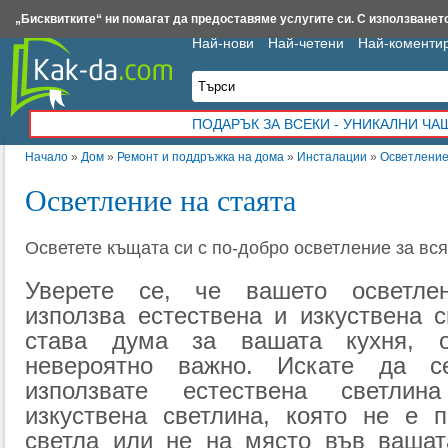
Insert.bg
Framar.bg
Kak-da.com
Iztochnik.com
BauBau.bg
NewAge.bg
„Бисквитките“ ни помагат да предоставяме услугите си. С използването
Най-нови
Най-четени
Най-коменти
ПОДАРЪК ЗА ВСЕКИ - УНИКАЛНИ Ч
Начало
»
Дом
»
Ремонт и поддръжка на дома
»
Инсталации
»
Осветление
Осветление на стаята
Осветете къщата си с по-добро осветление за вся
Уверете се, че вашето осветле
използва естествена и изкуствена с
става дума за вашата кухня, о
невероятно важно. Искате да с
използвате естествена светли
изкуствена светлина, която не е п
светла или не на място във вашата