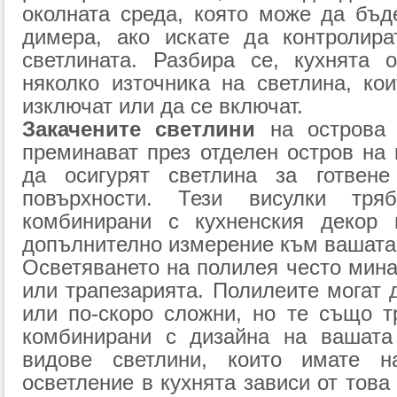
околната среда, която може да бъд
димера, ако искате да контролира
светлината. Разбира се, кухнята 
няколко източника на светлина, ко
изключат или да се включат.
Закачените светлини
на острова 
преминават през отделен остров на 
да осигурят светлина за готвене
повърхности. Тези висулки тр
комбинирани с кухненския декор 
допълнително измерение към вашата 
Осветяването на полилея често мина
или трапезарията. Полилеите могат 
или по-скоро сложни, но те също т
комбинирани с дизайна на вашата
видове светлини, които имате на
осветление в кухнята зависи от това