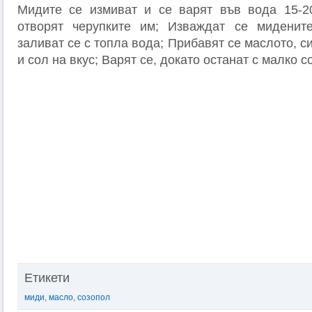
Мидите се измиват и се варят във вода 15-20
отворят черупките им; Изваждат се мидените
заливат се с топла вода; Прибавят се маслото, с
и сол на вкус; Варят се, докато останат с малко с
Етикети
миди
,
масло
,
созопол