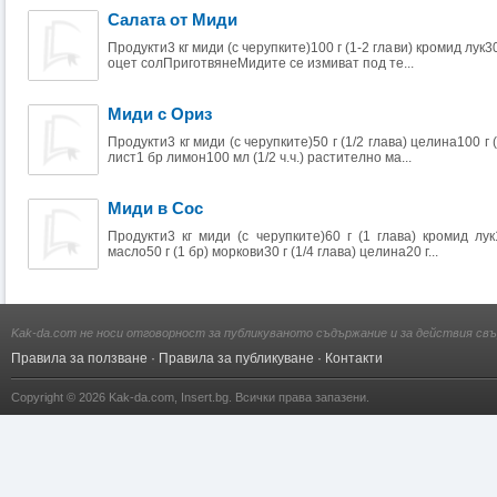
Салата от Миди
Продукти3 кг миди (с черупките)100 г (1-2 глави) кромид лук3
оцет солПриготвянеМидите се измиват под те...
Миди с Ориз
Продукти3 кг миди (с черупките)50 г (1/2 глава) целина100 г
лист1 бр лимон100 мл (1/2 ч.ч.) растително ма...
Миди в Сос
Продукти3 кг миди (с черупките)60 г (1 глава) кромид лук
масло50 г (1 бр) моркови30 г (1/4 глава) целина20 г...
Kak-da.com не носи отговорност за публикуваното съдържание и за действия свъ
Правила за ползване
·
Правила за публикуване
·
Контакти
Copyright © 2026
Kak-da.com
,
Insert.bg
. Всички права запазени.