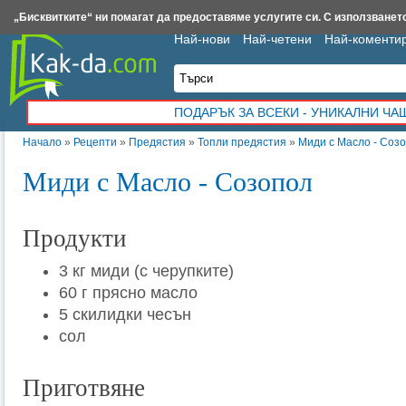
Insert.bg
Framar.bg
Kak-da.com
Iztochnik.com
BauBau.bg
NewAge.bg
„Бисквитките“ ни помагат да предоставяме услугите си. С използването
Най-нови
Най-четени
Най-коменти
ПОДАРЪК ЗА ВСЕКИ - УНИКАЛНИ Ч
Начало
»
Рецепти
»
Предястия
»
Топли предястия
»
Миди с Масло - Соз
Миди с Масло - Созопол
Продукти
3 кг миди (с черупките)
60 г прясно масло
5 скилидки чесън
сол
Приготвяне