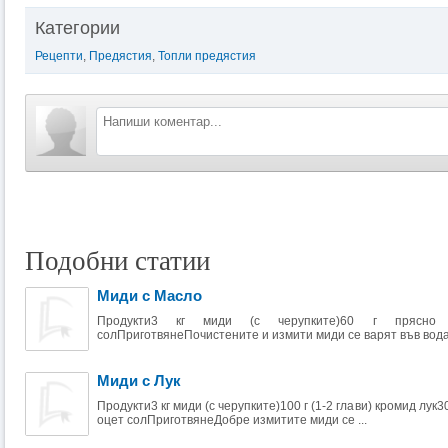
Категории
Рецепти
,
Предястия
,
Топли предястия
Подобни статии
Миди с Масло
Продукти3 кг миди (с черупките)60 г прясно 
солПриготвянеПочистените и измити миди се варят във вода 
Миди с Лук
Продукти3 кг миди (с черупките)100 г (1-2 глави) кромид лук3
оцет солПриготвянеДобре измитите миди се ...