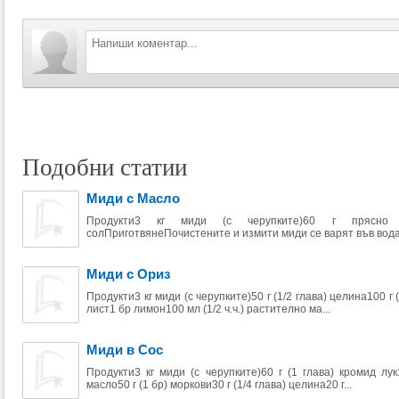
Подобни статии
Миди с Масло
Продукти3 кг миди (с черупките)60 г прясно 
солПриготвянеПочистените и измити миди се варят във вода 
Миди с Ориз
Продукти3 кг миди (с черупките)50 г (1/2 глава) целина100 г
лист1 бр лимон100 мл (1/2 ч.ч.) растително ма...
Миди в Сос
Продукти3 кг миди (с черупките)60 г (1 глава) кромид лук
масло50 г (1 бр) моркови30 г (1/4 глава) целина20 г...