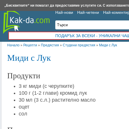
Insert.bg
Framar.bg
Kak-da.com
Iztochnik.com
BauBau.bg
NewAge.bg
„Бисквитките“ ни помагат да предоставяме услугите си. С използването
Най-нови
Най-четени
Най-коменти
ПОДАРЪК ЗА ВСЕКИ - УНИКАЛНИ Ч
Начало
»
Рецепти
»
Предястия
»
Студени предястия
»
Миди с Лук
Миди с Лук
Продукти
3 кг миди (с черупките)
100 г (1-2 глави) кромид лук
30 мл (3 с.л.) растително масло
оцет
сол