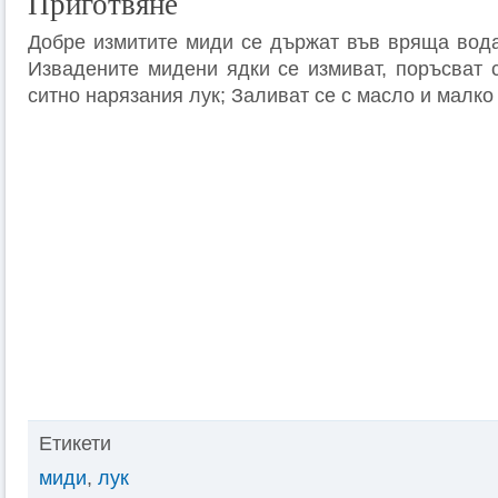
Приготвяне
Добре измитите миди се държат във вряща вода,
Извадените мидени ядки се измиват, поръсват с
ситно нарязания лук; Заливат се с масло и малко 
Етикети
миди
,
лук