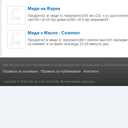
Миди на Фурна
Продукти3 кг миди (с черупките)100 мл (1/2 ч.ч.) растителн
лук750 г (8-10 бр) домати200 г (4-5 бр) моркови20...
Миди с Масло - Созопол
Продукти3 кг миди (с черупките)60 г прясно масло5 скилид
се измиват и се варят във вода 15-20 минути, док...
Kak-da.com не носи отговорност за публикуваното съдържание и за действия свъ
Правила за ползване
·
Правила за публикуване
·
Контакти
Copyright © 2026
Kak-da.com
,
Insert.bg
. Всички права запазени.