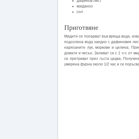
дафинов лист
магданоз
сол
Приготвяне
Мидите се попарват във вряща вода, изва
подсолена вода заедно с дафиновия лист
нарязаните лук, моркови и целина; Пр
домати и чесън; Заливат се с 1 ч.ч. от м
се претриват през гъста цедка; Получен
умерена фурна около 1/2 час и се поръсва