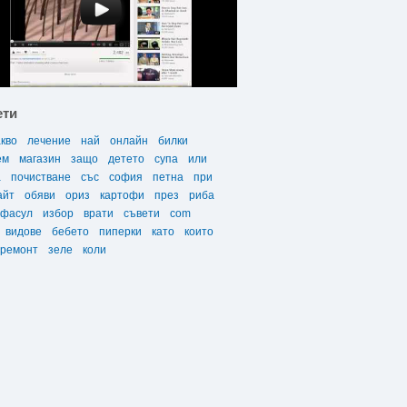
ети
акво
лечение
най
онлайн
билки
ем
магазин
защо
детето
супа
или
а
почистване
със
софия
петна
при
айт
обяви
ориз
картофи
през
риба
фасул
избор
врати
съвети
com
видове
бебето
пиперки
като
които
ремонт
зеле
коли