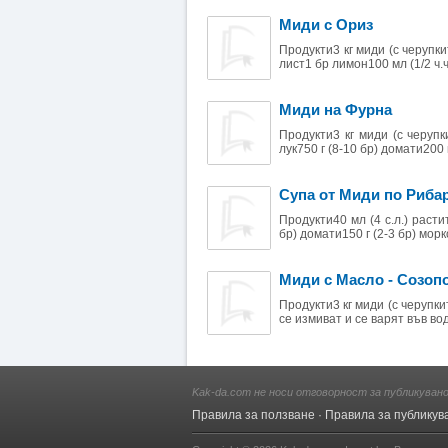
Миди с Ориз
Продукти3 кг миди (с черупки
лист1 бр лимон100 мл (1/2 ч.ч
Миди на Фурна
Продукти3 кг миди (с черупк
лук750 г (8-10 бр) домати200 г
Супа от Миди по Риба
Продукти40 мл (4 с.л.) растит
бр) домати150 г (2-3 бр) морков
Миди с Масло - Созоп
Продукти3 кг миди (с черупк
се измиват и се варят във вод
Kak-da.com не носи отговорност за публикуван
Правила за ползване
·
Правила за публикув