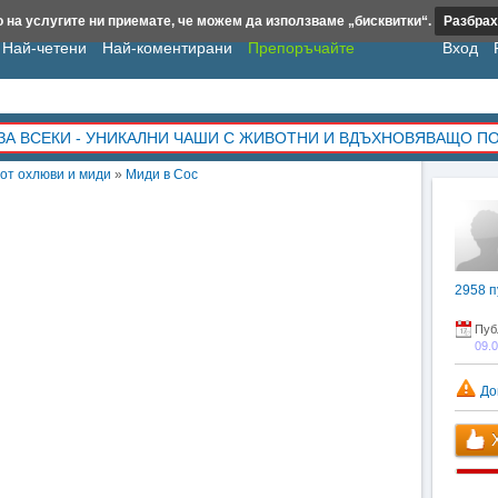
 на услугите ни приемате, че можем да използваме „бисквитки“.
Разбрах
Най-четени
Най-коментирани
Препоръчайте
Вход
ЗА ВСЕКИ - УНИКАЛНИ ЧАШИ С ЖИВОТНИ И ВДЪХНОВЯВАЩО П
от охлюви и миди
»
Миди в Сос
2958
п
Пуб
09.
До
Х