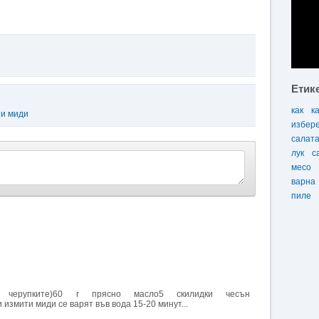
Етик
как
к
 и миди
избер
салат
лук
с
месо
варна
пиле
 черупките)60 г прясно масло5 скилидки чесън
измити миди се варят във вода 15-20 минут...