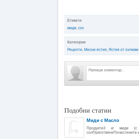
Етикети
миди
,
сос
Категории
Рецепти
,
Месни ястия
,
Ястия от охлюви
Подобни статии
Миди с Масло
Продукти3 кг миди (с
солПриготвянеПочистените и 