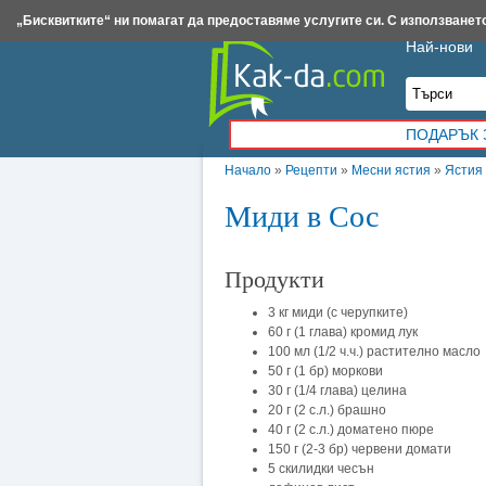
Insert.bg
Framar.bg
Kak-da.com
Iztochnik.com
BauBau.bg
NewAge.bg
„Бисквитките“ ни помагат да предоставяме услугите си. С използването
Най-нови
ПОДАРЪК 
Начало
»
Рецепти
»
Месни ястия
»
Ястия 
Миди в Сос
Продукти
3 кг миди (с черупките)
60 г (1 глава) кромид лук
100 мл (1/2 ч.ч.) растително масло
50 г (1 бр) моркови
30 г (1/4 глава) целина
20 г (2 с.л.) брашно
40 г (2 с.л.) доматено пюре
150 г (2-3 бр) червени домати
5 скилидки чесън