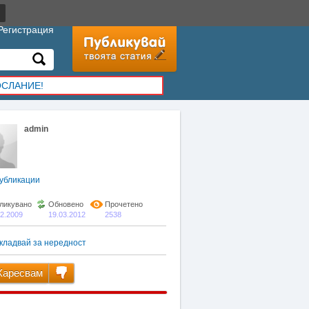
Регистрация
ОСЛАНИЕ!
admin
убликации
ликувано
Обновено
Прочетено
02.2009
19.03.2012
2538
кладвай за нередност
аресвам