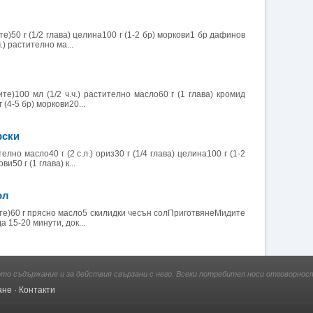
те)50 г (1/2 глава) целина100 г (1-2 бр) моркови1 бр дафинов
.) растително ма...
ите)100 мл (1/2 ч.ч.) растително масло60 г (1 глава) кромид
 (4-5 бр) моркови20...
рски
елно масло40 г (2 с.л.) ориз30 г (1/4 глава) целина100 г (1-2
и50 г (1 глава) к...
ол
ите)60 г прясно масло5 скилидки чесън солПриготвянеМидите
а 15-20 минути, док...
ото съдържание и за действия свързани с него. Всеки потребител носи отговорност
ане
·
Контакти