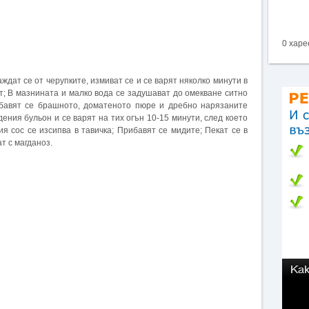
0 харе
ждат се от черупките, измиват се и се варят няколко минути в
; В мазнината и малко вода се задушават до омекване ситно
ибавят се брашното, доматеното пюре и дребно нарязаните
идения бульон и се варят на тих огън 10-15 минути, след което
ия сос се изсипва в тавичка; Прибавят се мидите; Пекат се в
т с магданоз.