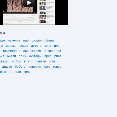
ети
акво
лечение
най
онлайн
билки
ем
магазин
защо
детето
супа
или
а
почистване
със
софия
петна
при
айт
обяви
ориз
картофи
през
риба
фасул
избор
врати
съвети
com
видове
бебето
пиперки
като
които
ремонт
зеле
коли