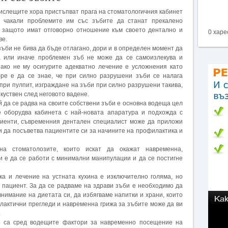
слещите хора пристъпват прага на стоматологичния кабинет
 чакали проблемите им със зъбите да станат прекалено
 защото имат отговорно отношение към своето дентално и
0 харе
ве.
зъби не бива да бъде отлагано, дори и в определен момент да
а или иначе проблемен зъб не може да се самоизлекува и
 ако не му осигурите адекватно лечение е усложнения като
обре е да се знае, че при силно разрушени зъби се налага
при пулпит, изграждане на зъби при силно разрушени такива,
зкуствен след неговото вадене.
й да се радва на своите собствени зъби е основна водеща цел
 оборудва кабинета с най-новата апаратура и подхожда с
циенти, съвременния дентален специалист може да приложи
и да посъветва пациентите си за начините на профилактика и
а стоматолозите, които искат да окажат навременна,
 е да се работи с минимални манипулации и да се постигне
ка и лечение на устната кухина е изключително голяма, но
 пациент. За да се радваме на здрави зъби е необходимо да
внимание на диетата си, да избягваме напитки и храни, които
лактични прегледи и навременна грижа за зъбите може да ви
.
о са сред водещите фактори за навременно посещение на