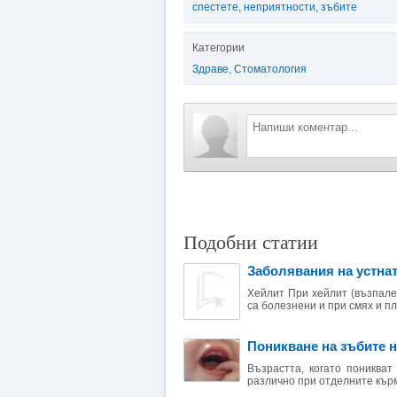
спестете
,
неприятности
,
зъбите
Категории
Здраве
,
Стоматология
Подобни статии
Заболявания на устнат
Хейлит При хейлит (възпален
са болезнени и при смях и пла
Поникване на зъбите н
Възрастта, когато поникват
различно при отделните кърма