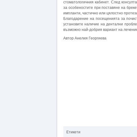
стоматологичния кабинет. След консул
за особеностите при поставяне на бреке
импланти, частично или цялостно протез
Благодарение на посещенията за почис
установите наличие на дентални пробле
възможно най-добрия вариант на лечение
Автор Анелия Георгиева
Етикети