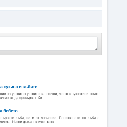
а кухина и зъбите
ие на устните) устните са оточни, често с пукнатини, които
ч могат да прокървят. Хе...
а бебето
 първите зъби, не е от значение. Поникването на зъби е
чета. Някои дъвчат всичко, какв...