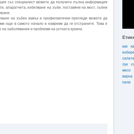
тация със специалист можете да получите пълна информация
ти, апаратчета, избелване на зъби, поставяне на мост, зъбни
иране.
тване на зъбен камък и профилактични прегледи можете да
ми още в самото начало и навреме да ги отстраните. Това е
 на заболявания и проблеми на устната кухина.
Етик
как
к
избер
салат
лук
с
месо
варна
пиле