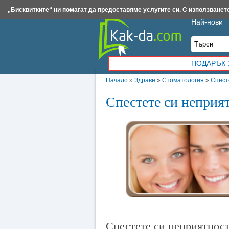
Insert.bg
Framar.bg
Kak-da.com
Iztochnik.com
BauBau.bg
NewAge.bg
„Бисквитките“ ни помагат да предоставяме услугите си. С използването
Най-нови
ПОДАРЪК 
Начало
»
Здраве
»
Стоматология
»
Спест
Спестете си неприят
Спестете си неприятност