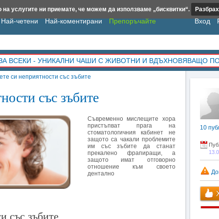
 на услугите ни приемате, че можем да използваме „бисквитки“.
Разбрах
Най-четени
Най-коментирани
Препоръчайте
Вход
ЗА ВСЕКИ - УНИКАЛНИ ЧАШИ С ЖИВОТНИ И ВДЪХНОВЯВАЩО П
ете си неприятности със зъбите
ности със зъбите
Съвременно мислещите хора
пристъпват прага на
10
пуб
стоматологичния кабинет не
защото са чакали проблемите
Пуб
им със зъбите да станат
13.
прекалено фрапиращи, а
защото имат отговорно
отношение към своето
До
дентално
Х
и със зъбите