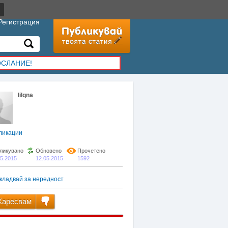
Регистрация
ОСЛАНИЕ!
lilqna
ликации
ликувано
Обновено
Прочетено
05.2015
12.05.2015
1592
кладвай за нередност
аресвам