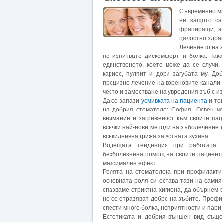
Съвременно ми
не защото са
фрапиращи, а
цялостно здра
Лечението на 
не изпитвате дискомфорт и болка. Так
единственото, което може да се случи,
кариес, пулпит и дори загубата му. Д
прецизно лечение на кореновите канали 
често и заместване на увредения зъб с и
Да се запази
усмивката на пациента
и то
на добрия стоматолог София. Освен че
внимание и загриженост към своите па
всички най-нови методи на зъболечение 
всекидневна грижа за устната кухина.
Водещата тенденция при работата н
безболезнена помощ на своите пациенти
максимален ефект.
Ролята на стоматолога при профилакти
основната роля си остава тази на самия
спазваме стриктна хигиена, да обърнем 
не се отразяват добре на зъбите. Профи
спести много болка, неприятности и пари
Естетиката и добрия външен вид същ