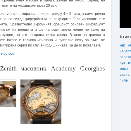
а сравнително масово в продължение на много години, но
телите на механизми през 20 век.
serve) се намира на позиция между 4 и 5 часа, а симетрично
часа, се вижда циферблатът за секундите. Този часовник не е
нката. Сравнително скромният сребрист основен циферблат
анизъм на веригата и ще направи впечатление не само на
трукции, но и в по-прагматична среда. В края на краищата
Етик
re-Jacot'e е толкова изискано и луксозно бижу за ръка, че
митирана серия по случай годишнината, за да го пожелаем.
как
к
избер
es-bg.com
салат
лук
с
Zenith часовник Academy Georghes
месо
варна
пиле