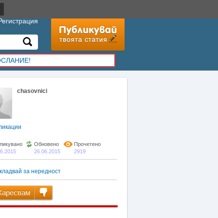
Регистрация
ОСЛАНИЕ!
chasovnici
ликации
ликувано
Обновено
Прочетено
06.2015
26.06.2015
2919
кладвай за нередност
аресвам