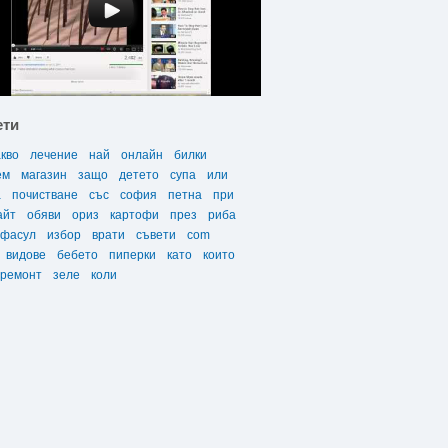
ети
акво
лечение
най
онлайн
билки
ем
магазин
защо
детето
супа
или
а
почистване
със
софия
петна
при
айт
обяви
ориз
картофи
през
риба
фасул
избор
врати
съвети
com
видове
бебето
пиперки
като
които
ремонт
зеле
коли