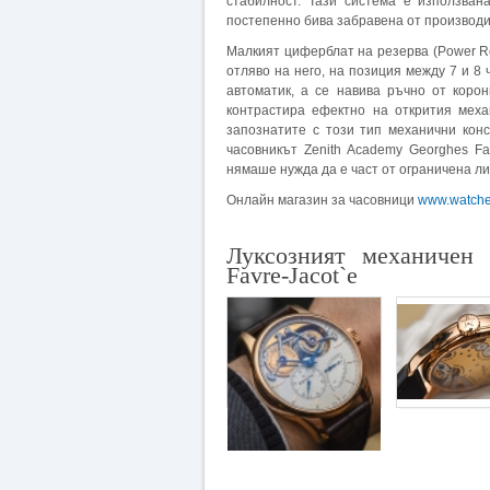
стабилност. Тази система е използван
постепенно бива забравена от производи
Малкият циферблат на резерва (Power Re
отляво на него, на позиция между 7 и 8 
автоматик, а се навива ръчно от коро
контрастира ефектно на открития мех
запознатите с този тип механични конс
часовникът Zenith Academy Georghes Fav
нямаше нужда да е част от ограничена ли
Онлайн магазин за часовници
www.watch
Луксозният механичен 
Favre-Jacot`e