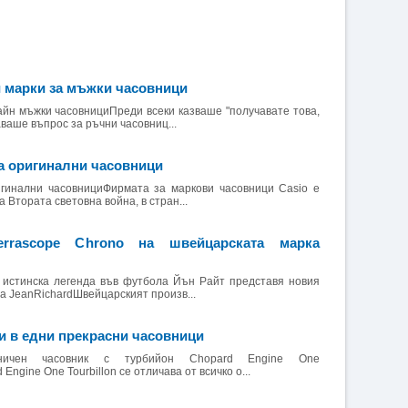
 марки за мъжки часовници
йн мъжки часовнициПреди всеки казваше "получавате това,
аваше въпрос за ръчни часовниц...
за оригинални часовници
игинални часовнициФирмата за маркови часовници Casio е
 Втората световна война, в стран...
errascope Chrono на швейцарската марка
 истинска легенда във футбола Йън Райт представя новия
на JeanRichardШвейцарският произв...
и в едни прекрасни часовници
ничен часовник с турбийон Chopard Engine One
Engine One Tourbillon се отличава от всичко о...