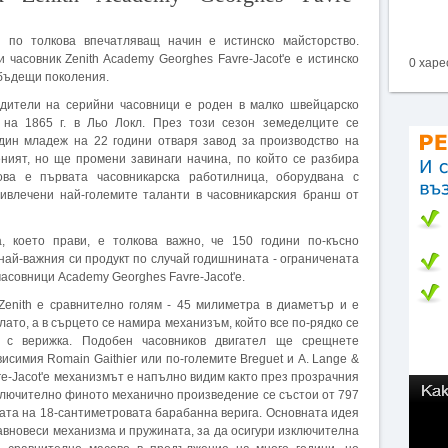
 по толкова впечатляващ начин е истинско майсторство.
часовник Zenith Academy Georghes Favre-Jacot'e е истинско
0 харе
 бъдещи поколения.
дители на серийни часовници е роден в малко швейцарско
 на 1865 г. в Льо Локл. През този сезон земеделците се
един младеж на 22 години отваря завод за производство на
еният, но ще промени завинаги начина, по който се разбира
ова е първата часовникарска работилница, оборудвана с
ривлечени най-големите таланти в часовникарския бранш от
, което прави, е толкова важно, че 150 години по-късно
най-важния си продукт по случай годишнината - ограничената
асовници Academy Georghes Favre-Jacot'e.
Zenith е сравнително голям - 45 милиметра в диаметър и е
лато, а в сърцето се намира механизъм, който все по-рядко се
 с верижка. Подобен часовников двигател ще срещнете
исимия Romain Gaithier или по-големите Breguet и A. Lange &
re-Jacot'e механизмът е напълно видим както през прозрачния
зключително финото механично произведение се състои от 797
ената на 18-сантиметровата барабанна верига. Основната идея
равновеси механизма и пружината, за да осигури изключителна