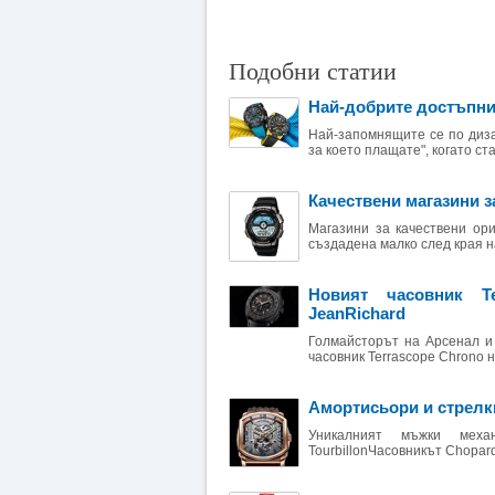
Подобни статии
Най-добрите достъпни
Най-запомнящите се по диза
за което плащате", когато ст
Качествени магазини 
Магазини за качествени ор
създадена малко след края на
Новият часовник T
JeanRichard
Голмайсторът на Арсенал и
часовник Terrascope Chrono 
Амортисьори и стрелк
Уникалният мъжки меха
TourbillonЧасовникът Chopard 