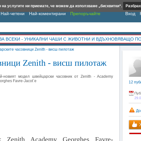
 на услугите ни приемате, че можем да използваме „бисквитки“.
Разбрах
Най-четени
Най-коментирани
Препоръчайте
Вход
ЗА ВСЕКИ - УНИКАЛНИ ЧАШИ С ЖИВОТНИ И ВДЪХНОВЯВАЩО П
рските часовници Zenith - висш пилотаж
ници Zenith - висш пилотаж
й-новият модел швейцарски часовник от Zenith - Academy
orghes Favre-Jacot`e
12
пуб
Пуб
29.
До
Х
к Zenith Academy Georghes Favre-