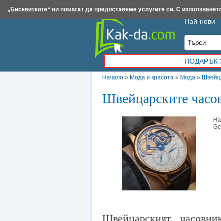
Insert.bg
Framar.bg
Kak-da.com
Iztochnik.com
BauBau.bg
NewAge.bg
„Бисквитките“ ни помагат да предоставяме услугите си. С използването
Най-нови
ПОДАРЪК 
Начало
»
Мода и красота
»
Мода
»
Швейца
Швейцарските часов
На
Ge
Швейцарският часовни