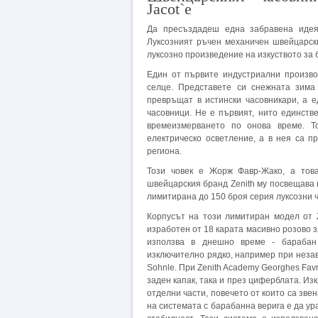
Jacot`e
Да пресъздадеш една забравена идея
Луксозният ръчен механичен швейцарски 
луксозно произведение на изкуството за
Един от първите индустриални произво
селце. Представете си снежната зима
превръщат в истински часовникари, а 
часовници. Не е първият, нито единств
времеизмерването по онова време. Т
електрическо осветление, а в нея са п
региона.
Този човек е Жорж Фавр-Жако, а това
швейцарския бранд Zenith му посвещава 
лимитирана до 150 броя серия луксозни ч
Корпусът на този лимитиран модел от 
изработен от 18 карата масивно розово з
използва в днешно време - барабан
изключително рядко, например при незав
Sohnle. При Zenith Academy Georghes Fav
заден капак, така и през циферблата. И
отделни части, повечето от които са зв
на системата с барабанна верига е да у