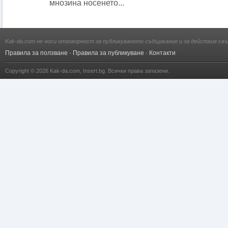
мнозина носенето...
Kak-da.com не носи отговорност за публикуваното съдържание и за действия свъ
Правила за ползване
·
Правила за публикуване
·
Контакти
Copyright © 2026
Kak-da.com
,
Insert.bg
. Всички права запазени.