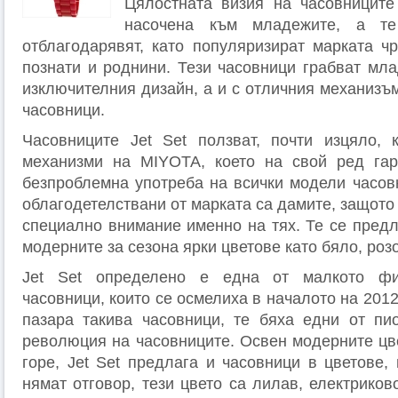
Цялостната визия на часовниците
насочена към младежите, а т
отблагодарявят, като популяризират марката чр
познати и роднини. Тези часовници грабват мла
изключителния дизайн, а и с отличния механизъ
часовници.
Часовниците Jet Set ползват, почти изцяло, 
механизми на MIYOTA, което на свой ред гар
безпроблемна употреба на всички модели часов
облагодетелствани от марката са дамите, защот
специално внимание именно на тях. Те се предл
модерните за сезона ярки цветове като бяло, роз
Jet Set определено е една от малкото ф
часовници, които се осмелиха в началото на 2012
пазара такива часовници, те бяха едни от пи
революция на часовниците. Освен модерните цве
горе, Jet Set предлага и часовници в цветове,
нямат отговор, тези цвето са лилав, електриков