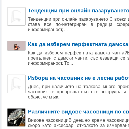
Тенденции при онлайн пазаруванет
Тенденции при онлайн пазаруването С всеки 
става все по-интегриран в редица сфери
информираност, ...
Как да изберем перфектната дамска 
Как да изберем перфектната дамска чанта?
препълнен с дамски чанти, състезаващи се 
информираност. То...
Избора на часовник не е лесна рабо
Днес, при наличието на толкова много прои
часовник се превръща във все по-трудна и 
обаче, че мъж...
Различните видове часовници по с
Видове часовнициВ днешно време часовницит
скоро като аксесоар, отколкото за измерва