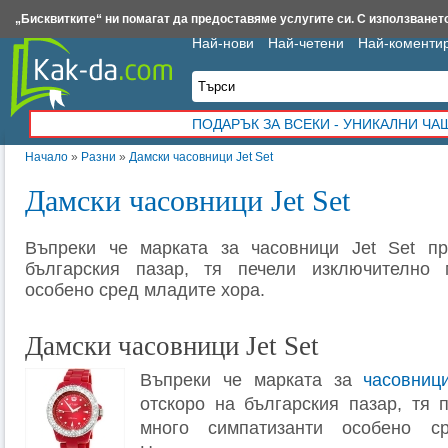
Insert.bg
Framar.bg
Kak-da.com
Iztochnik.com
BauBau.bg
NewAge.bg
„Бисквитките“ ни помагат да предоставяме услугите си. С използването
Най-нови
Най-четени
Най-коменти
ПОДАРЪК ЗА ВСЕКИ - УНИКАЛНИ Ч
Начало
»
Разни
»
Дамски часовници Jet Set
Дамски часовници Jet Set
Въпреки че марката за часовници Jet Set пр
българския пазар, тя печели изключително 
особено сред младите хора.
Дамски часовници Jet Set
Въпреки че марката за
часовниц
отскоро на българския пазар, тя 
много симпатизанти особено с