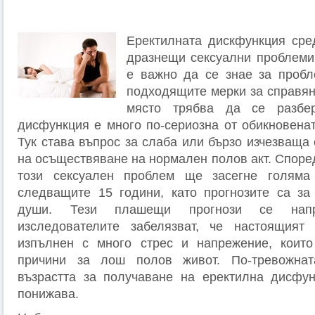
Еректилната дискфункция сре
дразнещи сексуални проблеми
е важно да се знае за пробл
подходящите мерки за справян
място трябва да се разбер
дисфункция е много по-сериозна от обикновенат
Тук става въпрос за слаба или бързо изчезваща 
на осъществяване на нормален полов акт. Споре
този сексуален проблем ще засегне голяма
следващите 15 години, като прогнозите са за
души. Тези плашещи прогнози се напр
изследователите забелязват, че настоящия
изпълнен с много стрес и напрежение, коит
причини за лош полов живот. По-тревожнат
възрастта за получаване на еректилна дисфун
понижава.