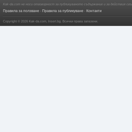
Kak-da.com не носи отговорност за публикуваното съдържание и за действия свъ
Правила за ползване
·
Правила за публикуване
·
Контакти
Copyright © 2026
Kak-da.com
,
Insert.bg
. Всички права запазени.