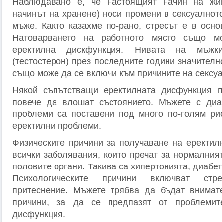
Наблюдавано е, че настоящият начин на жи
начинът на хранене) носи промени в сексуалнот
мъже. Както казахме по-рано, стресът е в осно
Натоварването на работното място също 
еректилна дискфункция. Нивата на мъжк
(тестостерон) през последните години значителн
също може да се включи към причините на сексу
Някой съпътстващи еректилната дисфункция 
повече да влошат състоянието. Мъжете с диа
проблеми са поставени под много по-голям ри
еректилни проблеми.
Физическите причини за получаване на еректил
всички заболявания, които пречат за нормалния
половите органи. Такива са хипертонията, диабет
Психологическите причини включват стр
притеснение. Мъжете трябва да бъдат внимате
причини, за да се предпазят от проблемит
дисфункция.