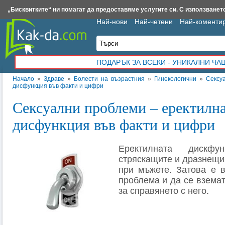
Insert.bg
Framar.bg
Kak-da.com
Iztochnik.com
BauBau.bg
NewAge.bg
„Бисквитките“ ни помагат да предоставяме услугите си. С използването
Най-нови
Най-четени
Най-коменти
ПОДАРЪК ЗА ВСЕКИ - УНИКАЛНИ Ч
Начало
»
Здраве
»
Болести на възрастния
»
Гинекологични
»
Сексу
дисфункция във факти и цифри
Сексуални проблеми – еректилна
дисфункция във факти и цифри
Еректилната дискфу
стряскащите и дразнещи
при мъжете. Затова е 
проблема и да се взема
за справянето с него.