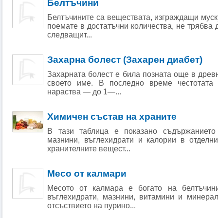
Белтъчини
Белтъчините са веществата, изграждащи муску
поемате в достатъчни количества, не трябва 
следващит...
Захарна болест (Захарен диабет)
Захарната болест е била позната още в древн
своето име. В последно време честотата 
нараства — до 1—...
Химичен състав на храните
В тази таблица е показано съдържанието 
мазнини, въглехидрати и калории в отделни
хранителните вещест...
Месо от калмари
Месото от калмара е богато на белтъчин
въглехидрати, мазнини, витамини и минера
отсъствието на пурино...