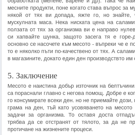
обработката (мелене, варене и др). Така че на
месните продукти, поне когато става въпрос за м
някой от тях ви допада, яжте го, но знайте,
мускулната маса. Нека ниската цена на салами
ползата от тях за организма ви е направо нуле
си хапвайте шунка, защото засега тя е горе-
основно се насочете към месото - въпреки че е п
то е няколко пъти по-качествено от тях. А салам
в магазините, докато един ден производствто им 
5. Заключение
Месото е наистина добър източник на белтъчини
са пораснали главно с негова помощ. Добре е ког
го консумирате всеки ден. но не приемайте дози,
грама на ден, тъй като усовяването на месото 
задачи за организма. То оставя доста отпадъ
трябва да се отстранят от тялото, за да не п
протичане на жизнените процеси.