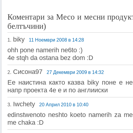
Коментари за Месо и месни продукт
белтъчини)
biky
1.
11 Ноември 2008 в 14:28
ohh pone namerih ne6to :)
4e stqh da ostana bez dom :D
Сисона97
2.
27 Декември 2009 в 14:32
Ее наистина както казва biky поне е н
напр проекта 4е е и по англииски
Iwchety
3.
20 Април 2010 в 10:40
edinstwenoto neshto koeto namerih za mes
me chaka :D