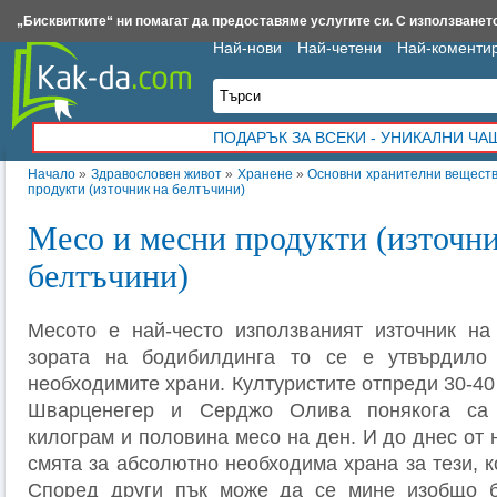
Insert.bg
Framar.bg
Kak-da.com
Iztochnik.com
BauBau.bg
NewAge.bg
„Бисквитките“ ни помагат да предоставяме услугите си. С използването
Най-нови
Най-четени
Най-коменти
ПОДАРЪК ЗА ВСЕКИ - УНИКАЛНИ Ч
Начало
»
Здравословен живот
»
Хранене
»
Основни хранителни вещест
продукти (източник на белтъчини)
Месо и месни продукти (източни
белтъчини)
Месото е най-често използваният източник на
зората на бодибилдинга то се е утвърдило
необходимите храни. Културистите отпреди 30-40
Шварценегер и Серджо Олива понякога са
килограм и половина месо на ден. И до днес от 
смята за абсолютно необходима храна за тези, к
Според други пък може да се мине изобщо б