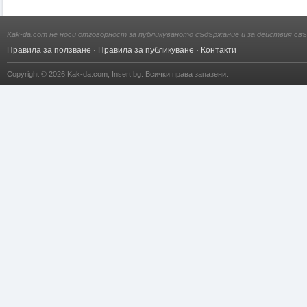
Kak-da.com не носи отговорност за публикуваното съдържание и за действия свъ
Правила за ползване
·
Правила за публикуване
·
Контакти
Copyright © 2026
Kak-da.com
,
Insert.bg
. Всички права запазени.