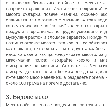
с по-висока биологична стойност от месните 
направите сравнение. Има и още "неприятни" м
месото съдържа повече мазнини, особено ак
сланината или е готвено с мазнина. А това вод
като увеличаване на "лошия" холестерол в кръв
продукти в организма, по-трудно усвояване и д
мускулния растеж и влошава здравето. Поради т
напълно отричат месото като храна и се обявяват
както знаете, нито едната, нито другата крайнос
наколко съвета как да консумирате месото, за 
максимална полза: Избирайте крехко и мл
съдържание на мазнини. Сгответе го без маз
съдържа достатъчно и е безмислено да се доба
яжте много месо наведнъж, а разделете приема н
около 300 грама на прием е достатъчно.
3. Видове месо
Месото обикновено се разделя на три групи - от