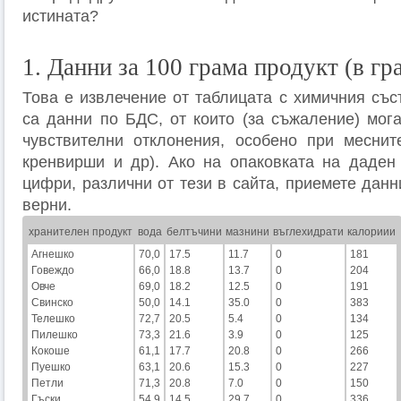
истината?
1. Данни за 100 грама продукт (в гр
Това е извлечение от таблицата с химичния със
са данни по БДС, от които (за съжаление) мог
чувствителни отклонения, особено при меснит
кренвирши и др). Ако на опаковката на даден
цифри, различни от тези в сайта, приемете данн
верни.
хранителен продукт
вода
белтъчини
мазнини
въглехидрати
калориии
Агнешко
70,0
17.5
11.7
0
181
Говеждо
66,0
18.8
13.7
0
204
Овче
69,0
18.2
12.5
0
191
Свинско
50,0
14.1
35.0
0
383
Телешко
72,7
20.5
5.4
0
134
Пилешко
73,3
21.6
3.9
0
125
Кокоше
61,1
17.7
20.8
0
266
Пуешко
63,1
20.6
15.3
0
227
Петли
71,3
20.8
7.0
0
150
Гъски
54,9
14.5
29.7
0
336