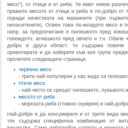
месо"), от птици и от риба. Те имат някои разли
правило месото от птици и риба е по-добро от 
поради качествата на мазнините (при първит
ненаситените). Освен това по-младото месо е п
напр. за предпочитане е пилешкото пред кокош
говеждото, агнешкото пред овчето и т.н. Обаче 
добро в друга област: то съдържа повече 
ориентирате и да изберете към коя група преди
прочетете следващите страници.
червено месо
- трите най-популярни у нас вида са телешко
птиче месо
- най-често се срещат пилешкото, пуешкото 
месото от риба
- морската риба (главно скумрия) е най-добр
Най-добре е да консумирате и от трите вида мес
тях съдържа специфична комбинация от вит
вещества. Само избягвайте старото и мазното 