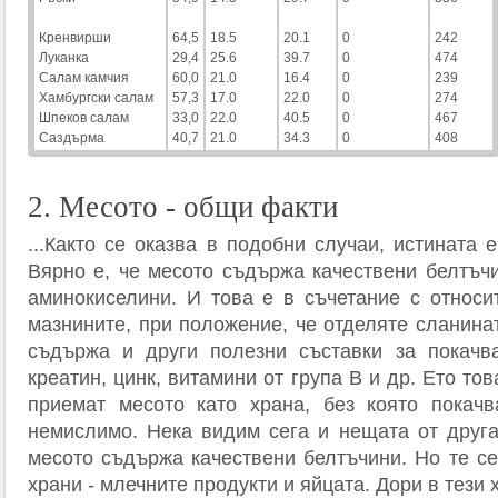
Кренвирши
64,5
18.5
20.1
0
242
Луканка
29,4
25.6
39.7
0
474
Салам камчия
60,0
21.0
16.4
0
239
Хамбургски салам
57,3
17.0
22.0
0
274
Шпеков салам
33,0
22.0
40.5
0
467
Саздърма
40,7
21.0
34.3
0
408
2. Месото - общи факти
...Както се оказва в подобни случаи, истината 
Вярно е, че месото съдържа качествени белтъчи
аминокиселини. И това е в съчетание с относи
мазнините, при положение, че отделяте сланина
съдържа и други полезни съставки за покачва
креатин, цинк, витамини от група В и др. Ето то
приемат месото като храна, без която покачв
немислимо. Нека видим сега и нещата от друга
месото съдържа качествени белтъчини. Но те се
храни - млечните продукти и яйцата. Дори в тези