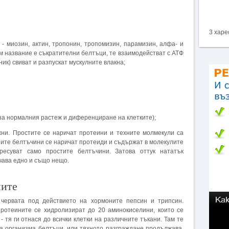
3 харе
 - миозин, актин, тропонин, тропомизин, парамизин, алфа- и
м название е съкратителни белтъци, те взаимодействат с АТФ
ик) свиват и разпускат мускулните влакна;
 за нормалния растеж и диференциране на клетките);
жни. Простите се наричат протеини и техните молмекули са
ите белтъчини се наричат протеиди и съдържат в молекулите
ресуват само простите белтъчини. Затова оттук нататък
чава едно и също нещо.
ните
 червата под действието на хормоните пепсин и трипсин.
протеините се хидролизират до 20 аминокиселини, които се
- тя ги отнася до всички клетки на различните тъкани. Там те
за организма белтъци, или тяхното разграждане продължава.