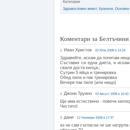
Категории
Здравословен живот
,
Хранене
,
Основни
Коментари за Белтъчини
Иван Христов
1.
02 Юли 2008 в 14:33
Здравейте, искам да попитам нещо,
Съставих си една диета, и иска
сваля доста килца.;
Сутрин 5 яйца и тренировка
Обед пиле и пак тренировка
Вечеря пак пиле (или нищо)
Джони Труино
2.
03 Август 2008 в 10:43
Ще има естествено - повече килог
Честито!
дани
3.
12 Ноември 2008 в 17:37
аз не сам съгласна че ше натрупа
обяснил ??