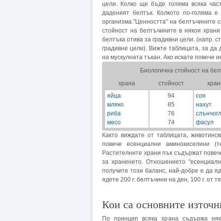
цели. Колко ще бъде голяма всяка час
даденият белтък. Колкото по-голяма е
организма."Ценността" на белтъчините с
стойност на белтъчините в някои храни 
белтъка отива за градивни цели. (напр. с
градивни цели). Вижте таблицата, за да
на мускулната тъкан. Ако искате повече 
Биологична стойност на бе
храна
стойност
хран
яйца
94
соя
мляко
85
нахут
риба
76
слънчог
месо
74
фасул
Както виждате от таблицата, животинс
повече есенциални аминокиселини (т
Растителните храни пък съдържат повеч
за храненето. Отношението "есенциалн
получите този баланс, най-добре е да я
ядете 200 г. белтъчини на ден, 100 г. от т
Кои са основните източн
По принцип всяка храна съдържа няк