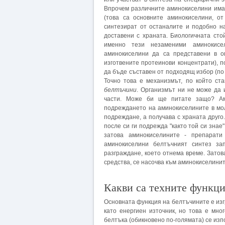
Впрочем различните аминокиселини имат
(това са основните аминокиселини, от
синтезират от останалите и подобно н
доставени с храната. Биологичната сто
именно тези незаменими аминокисе
аминокиселини да са представени в 
изготвените протеинови концентрати), 
да бъде съставен от подходящ избор (по
Точно това е механизмът, по който ст
белтъчини
. Организмът ни не може да 
части. Може би ще питате защо? Ам
подреждането на аминокиселините в мо
подреждане, а получава с храната друго
после си ги подрежда "както той си знае
затова аминокиселините - препарат
аминокиселини белтъчният синтез за
разграждане, което отнема време. Затов
средства, се насочва към аминокиселини
Какви са техните функц
Основната функция на белтъчините е изгр
като енергиен източник, но това е мно
белтъка (обикновено по-голямата) се изп