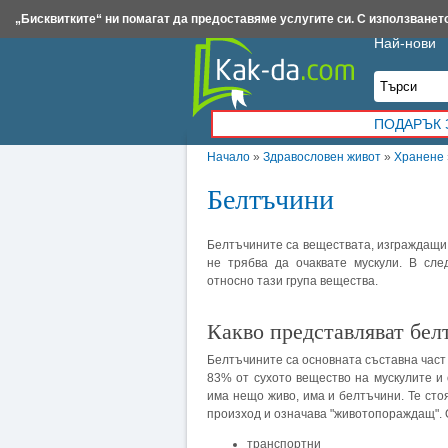
Insert.bg
Framar.bg
Kak-da.com
Iztochnik.com
BauBau.bg
NewAge.bg
„Бисквитките“ ни помагат да предоставяме услугите си. С използването
Най-нови
ПОДАРЪК 
Начало
»
Здравословен живот
»
Хранене
Белтъчини
Белтъчините са веществата, изграждащи 
не трябва да очаквате мускули. В сл
относно тази група вещества.
Какво представляват бел
Белтъчините са основната съставна част 
83% от сухото вещество на мускулите и 
има нещо живо, има и белтъчини. Те стоя
произход и означава "животопораждащ". 
транспортни