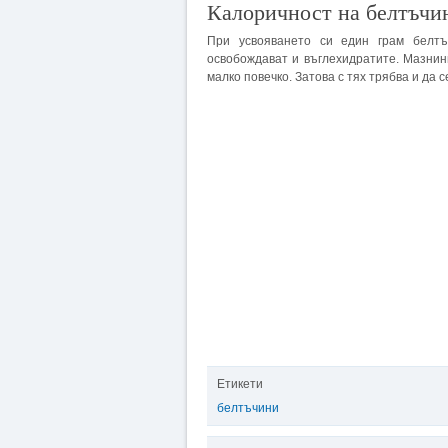
Калоричност на белтъчи
При усвояването си един грам белтъ
освобождават и въглехидратите. Мазнин
малко повечко. Затова с тях трябва и да с
Етикети
белтъчини