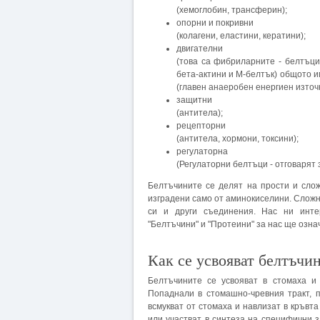
(хемоглобин, трансферин);
опорни и покривни
(колагени, еластини, кератини);
двигателни
(това са фибриларните - белтъци
бета-актини и М-белтък) общото и
(главен анаеробен енергиен източн
защитни
(антитела);
рецепторни
(антитела, хормони, токсини);
регулаторна
(Регулаторни белтъци - отговарят
Белтъчините се делят на прости и сло
изградени само от аминокиселини. Сложн
си и други съединения. Нас ни инте
"Белтъчини" и "Протеини" за нас ще озна
Как се усвояват белтъчи
Белтъчините се усвояват в стомаха и
Попаднали в стомашно-чревния тракт, 
всмукват от стомаха и навлизат в кръвта 
или участват в синтеза на специфични 