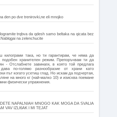
a den po dve trenirovki,ne eli mnojko
ilogramite trqbva da qdesh samo beltaka na qicata bez
.Nablqgai na zelenchucite
 килограми така, но ти гарантирам, че няма да
 подобен хранителен режим. Препоръчвам ти да
н - Отслабнете завинаги, в която той предлага
 дава по-голямо разнообразие от храни като
и път когато усетиш глад. Но искам да подчертая,
ляне на много кг (най-малко 10) и изисква поемане
темни физически упражнения.
 DETE NAPALNIAH MNOGO KAK MOGA DA SVALIA
 VAV IZLI6AK I MI TEJAT