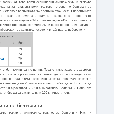
т, зависи от това какви есенциални аминокиселини включва
 частта за градивни цели, толкова по-ценен е белтъкът за
е измерва с величината "биологична стойност". Биологичната
е показана в таблицата долу. Тя показва колко процента от
тойността на яйцето е 94 и това значи, че 94% от него отива за
 добиете представа кои белтъчини са по-ценни за изграждане
информация за храните, посочени в таблицата, изберете ги.
лтъчините
а
стойност
73
73
лед
70
58
ките белтъчини са по-ценни. Това е така, защото съдържат
ези, които организмът не може да си произведе сам).
е неесенциални аминокиселини. И двата типа обаче са важни
и / неесенциални" аминокиселини трябва да е 1 / 2. За да
дете 50% растителни и 50% животински белтъчини. Напр. ако
ях трябва да са растителни и 100 г. - животински.
ици на белтъчини
акво, макар и минимално, количество белтъчини. Нас ни