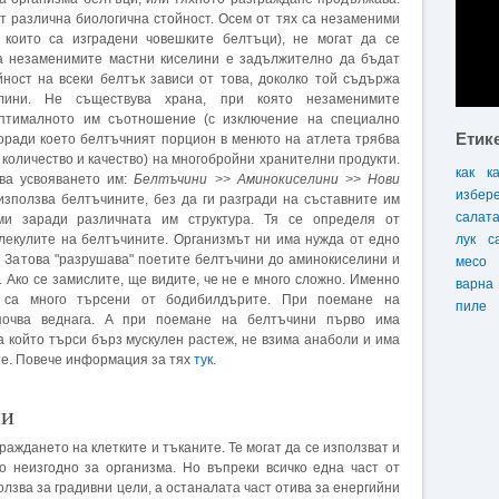
 различна биологична стойност. Осем от тях са незаменими
 които са изградени човешките белтъци), не могат да се
а незаменимите мастни киселини е задължително да бъдат
йност на всеки белтък зависи от това, доколко той съдържа
лини. Не съществува храна, при която незаменимите
оптималното им съотношение (с изключение на специално
Етик
поради което белтъчният порцион в менюто на атлета трябва
 количество и качество) на многобройни хранителни продукти.
как
к
ава усвояването им:
Белтъчини >> Аминокиселини >> Нови
избер
използва белтъчините, без да ги разгради на съставните им
салат
и заради различната им структура. Тя се определя от
лекулите на белтъчините. Организмът ни има нужда от едно
лук
с
. Затова "разрушава" поетите белтъчини до аминокиселини и
месо
". Ако се замислите, ще видите, че не е много сложно. Именно
варна
и са много търсени от бодибилдърите. При поемане на
пиле
почва веднага. А при поемане на белтъчини първо има
а който търси бърз мускулен растеж, не взима анаболи и има
те. Повече информация за тях
тук.
ии
аждането на клетките и тъканите. Те могат да се използват и
го неизгодно за организма. Но въпреки всичко една част от
олзва за градивни цели, а останалата част отива за енергийни