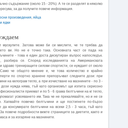
ъчно съдържание (около 15 - 20%). А те се разделят в няколко
тересува, за да получите повече информация.
месни произведения
,
яйца
и ядки
нуждаем
т мускулите. Затова може би си мислите, че те трябва да
нето ви. Но не е точно така. Основната част се пада на
ъчините - това е един доста дискутиран въпрос напоследък.
, разбира се. Според изследванията на Американската
 и здраво трениращите силови спортисти, се нуждаят от около
 Само че общото мнение е, че това количество е крайно
сперти по спортно хранене препоръчват следните дози: при
чини на килограм тегло, а при изчистване на мазнините - по 3 -
и дози нужда няма, тъй като организмът ще изпита сериозно
фесионалисти приемат и по 5 - 6 грама белтъчини на кг тегло,
помагат усвояването им. Така че не прекалявайте, но и не се
ло. Хапвайте повечко белтъчини и ще постигнете по-бързо
 да консумирате белтъчини на всеки 2,5 - 3 часа, тъй като
 За повече подробности вижте страниците за диетите, както и
маса и за изгаряне на мазнините.