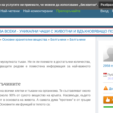
 на услугите ни приемате, че можем да използваме „бисквитки“.
Разбрах
Най-четени
Най-коментирани
Препоръчайте
Вход
ЗА ВСЕКИ - УНИКАЛНИ ЧАШИ С ЖИВОТНИ И ВДЪХНОВЯВАЩО П
»
Основни хранителни вещества
»
Белтъчини
»
Белтъчини
мускулната тъкан. Не ги ли поемате в достатъчни количества,
2958
п
едващите редове е поместена информация за най-важното
Пуб
26.
тъчините
До
на всички клетки и тъкани на организма. Те съставляват около
около 90% от сухото вещество на кръвта. Насвякъде, където
Х
т в основата на живота. А самата дума "протеин" е от гръцки
Основните им функций в тялото са: