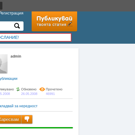
Регистрация
ОСЛАНИЕ!
admin
убликации
ликувано
Обновено
Прочетено
05.2008
26.05.2008
46991
кладвай за нередност
аресвам