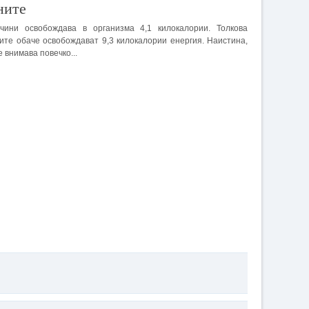
ните
чини освобождава в организма 4,1 килокалории. Толкова
ите обаче освобождават 9,3 килокалории енергия. Наистина,
е внимава повечко...