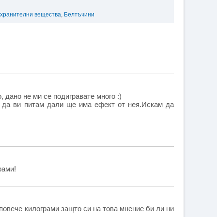
 хранителни вещества
,
Белтъчини
 дано не ми се подигравате много :)
м да ви питам дали ще има ефект от нея.Искам да
рами!
 повече килограми защто си на това мнение би ли ни