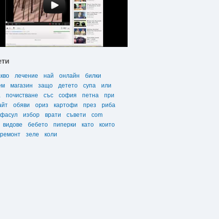
ети
акво
лечение
най
онлайн
билки
ем
магазин
защо
детето
супа
или
а
почистване
със
софия
петна
при
айт
обяви
ориз
картофи
през
риба
фасул
избор
врати
съвети
com
видове
бебето
пиперки
като
които
ремонт
зеле
коли