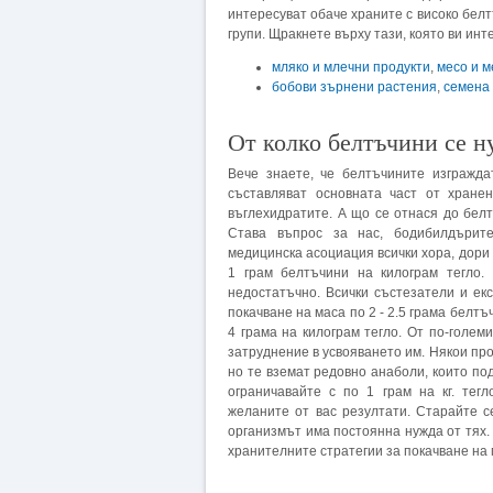
интересуват обаче храните с високо белт
групи. Щракнете върху тази, която ви ин
мляко и млечни продукти
,
месо и 
бобови зърнени растения
,
семена 
От колко белтъчини се 
Вече знаете, че белтъчините изгражда
съставляват основната част от хране
въглехидратите. А що се отнася до белт
Става въпрос за нас, бодибилдърите
медицинска асоциация всички хора, дори
1 грам белтъчини на килограм тегло.
недостатъчно. Всички състезатели и ек
покачване на маса по 2 - 2.5 грама белтъ
4 грама на килограм тегло. От по-голем
затруднение в усвояването им. Някои про
но те вземат редовно анаболи, които под
ограничавайте с по 1 грам на кг. тег
желаните от вас резултати. Старайте се
организмът има постоянна нужда от тях.
хранителните стратегии за покачване на 