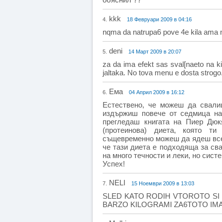
kkk
4.
18 Февруари 2009 в 04:16
nqma da natrupa6 pove 4e kila ama n
deni
5.
14 Март 2009 в 20:07
za da ima efekt sas sval[naeto na k
jaltaka. No tova menu e dosta strogo
Ема
6.
04 Април 2009 в 16:12
Естествено, че можеш да свалиш
издържиш повече от седмица на
прегледаш книгата на Пиер Дюкя
(протеинова) диета, която ти
същевременно можеш да ядеш всек
че тази диета е подходяща за сва
на много течности и леки, но сис
Успех!
NELI
7.
15 Ноември 2009 в 13:03
SLED KATO RODIH VTOROTO SI
BARZO KILOGRAMI ZA6TOTO IMAM