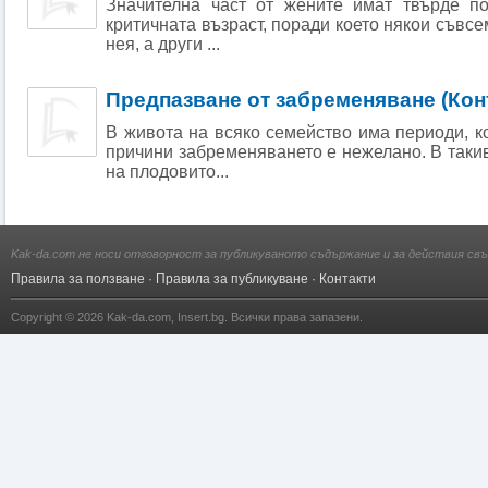
Значителна част от жените имат твърде п
критичната възраст, поради което някои съвсе
нея, а други ...
Предпазване от забременяване (Кон
В живота на всяко семейство има периоди, к
причини забременяването е нежелано. В таки
на плодовито...
Kak-da.com не носи отговорност за публикуваното съдържание и за действия свъ
Правила за ползване
·
Правила за публикуване
·
Контакти
Copyright © 2026
Kak-da.com
,
Insert.bg
. Всички права запазени.