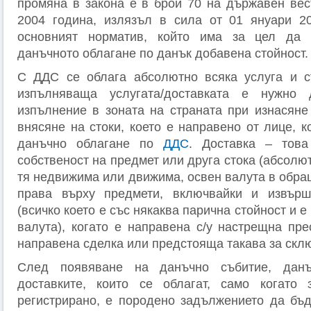
промяна в закона е в брой 70 на държавен вес
2004 година, излязъл в сила от 01 януари 2
основният норматив, който има за цел да 
данъчното облагане по данък добавена стойност.
С ДДС се облага абсолютно всяка услуга и ст
изпълняваща услугата/доставката е нужн
изпълнение в зоната на страната при изнасяне 
внясяне на стоки, което е направено от лице, 
данъчно облагане по
ДДС
. Доставка – тов
собственост на предмет или друга стока (абсолют
тя недвижима или движима, освен валута в обращ
права върху предмети, включвайки и извърш
(всичко което е със някаква парична стойност и 
валута), когато е направена с/у настрещна пре
направена сделка или предстояща такава за скл
След появяване на данъчно събитие, дан
доставките, които се облагат, само когато 
регистрирано, е породено задължението да бъ