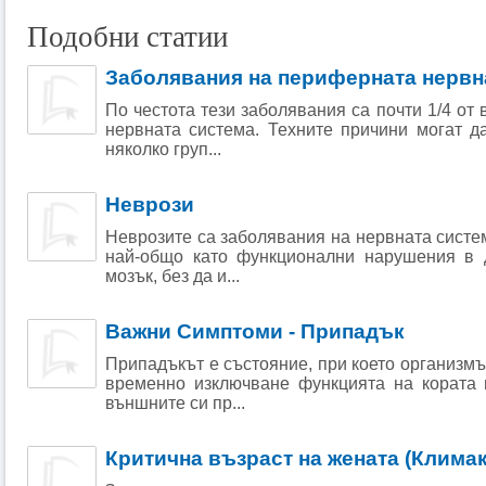
Подобни статии
Заболявания на периферната нервн
По честота тези заболявания са почти 1/4 от
нервната система. Техните причини могат д
няколко груп...
Неврози
Неврозите са заболявания на нервната систем
най-общо като функционални нарушения в 
мозък, без да и...
Важни Симптоми - Припадък
Припадъкът е състояние, при което организмъ
временно изключване функцията на кората 
външните си пр...
Критична възраст на жената (Клима