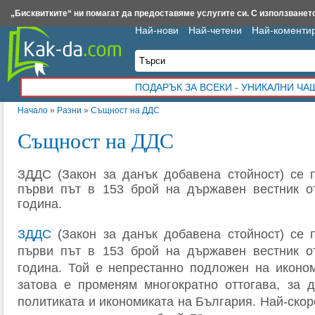
Insert.bg
Framar.bg
Kak-da.com
Iztochnik.com
BauBau.bg
NewAge.bg
„Бисквитките“ ни помагат да предоставяме услугите си. С използването
Най-нови
Най-четени
Най-коменти
ПОДАРЪК ЗА ВСЕКИ - УНИКАЛНИ Ч
Начало
»
Разни
»
Същност на ДДС
Същност на ДДС
ЗДДС (Закон за данък добавена стойност) се 
първи път в 153 брой на държавен вестник о
година.
ЗДДС
(Закон за данък добавена стойност) се 
първи път в 153 брой на държавен вестник о
година. Той е непрестанно подложен на иконо
затова е променям многократно оттогава, за 
политиката и икономиката на България. Най-ско