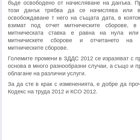
бъде освободено от начисляване на данъка. П
този данък трябва да се начислява или в
освобождаване т него на същата дата, в която
взимат под отчет митническите сборове, в
митническата ставка е равна на нула или
митничискете сборове и отчитането на о
митническите сборове.
Големите промени в ЗДДС 2012 се изразяват с п
основа в много разнообразни случаи, а също и 
облагане на различни услуги.
За да сте в крак с измененията, е добре да про
Кодекс на труда 2012 и КСО 2012.