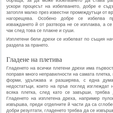
обръща, за да може избелването да става ра
ускори процесът на избелването, добре е съд
затопля малко през известни промеждутъци от вр
нагорещява. Особено добре се избелва п
изваждането й от разтвора не се изплаква, а с
чак след това се плакне и суши.
Изплетени бели дрехи се избелват по същия нач
раздела за прането.
Гладене на плетива
Гладенето на всички плетени дрехи има първост
поправя много неправилности на самата плетка,
форми, удължава и разширява, с една дума
недостатъци, които на пръв поглед изглеждат н
всяка плетка, след като се за­върши, трябва
Гладенето на изплетена дреха, например пулов
извършва, преди отделните й части да са сглобе
добри ре­зултати, гладенето трябва да се извърш