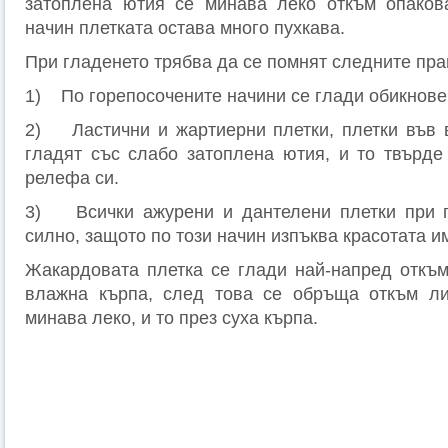
затоплена ютия се минава леко откъм опакова
начин плетката остава много пухкава.
При гладенето трябва да се помнят след­ните пра
1) По горепосочените начини се глади обикнове
2) Ластични и жартиерни плетки, плетки във 
гладят със слабо затоплена ютия, и то твърде 
релефа си.
3) Всички ажурени и дантелени плетки при г
силно, защото по този начин изпъква красотата и
Жакардовата плетка се глади най-напред откъм
влажна кърпа, след това се обръща откъм ли
минава леко, и то през суха кърпа.