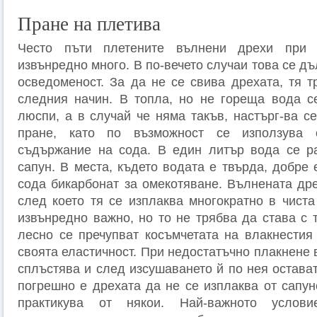
Пране на плетива
Често пъти плетените вълнени дрехи при 
извънредно много. В по-вечето случаи това се д
осведоменост. За да не се свива дрехата, тя т
следния начин. В топла, но не гореща вода с
люспи, а в случай че няма такъв, настърг-ва с
пране, като по възможност се използува 
съдържание на сода. В един литър вода се р
сапун. В места, където водата е твърда, добре
сода бикарбонат за омекотяване. Вълнената дре
след което тя се изплаква многократно в чиста
извънредно важно, но то не трябва да става с 
лесно се пречупват косъмчетата на влакнестия 
своята еластичност. При недостатъчно плакнене
сплъстява и след изсушаването й по нея остава
погрешно е дрехата да не се изплаква от сапун
практикува от някои. Най-важното услов