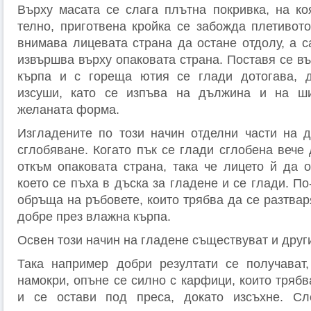
Върху масата се слага плътна покривка, на ко
телно, приготвена кройка се забожда плети­вот
внимава лицевата страна да остане отдолу, а с
извършва върху опаковата страна. Поставя се в
кърпа и с гореща ютия се глади дотогава, д
изсуши, като се изпъва на дължина и на ш
желаната форма.
Изгладените по този начин отделни части на д
сглобяване. Когато пък се глади сглобена вече
откъм опаковата страна, така че лицето й да о
което се пъха в дъска за гладене и се глади. П
обръща на ръбовете, които трябва да се разтваря
добре през влажна кърпа.
Освен този начин на гладене съществуват и друг
Така например добри резултати се полу­чават,
намокри, опъне се силно с карфици, които трябв
и се остави под преса, докато изсъх­не. С