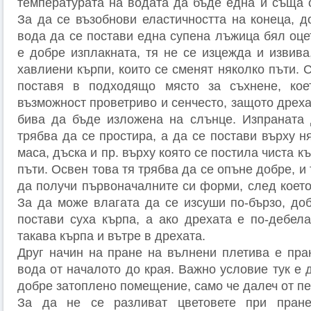
температурата на водата да бъде една и съща о
За да се възобнови еластичността на конеца, д
вода да се постави една супена лъжица бял оце
е добре изплакната, тя не се изцежда и извива
хавлиени кърпи, които се сменят няколко пъти. 
поставя в подходящо място за съхнене, ко
възможност проветриво и сенчесто, защото дреха
бива да бъде изложена на слънце. Изпраната 
трябва да се простира, а да се постави върху ня
маса, дъска и пр. върху която се постила чиста к
пъти. Освен това тя трябва да се опъне добре, и 
да получи първоначалните си форми, след което
За да може влагата да се изсуши по-бързо, доб
постави суха кърпа, а ако дрехата е по-дебел
такава кърпа и вътре в дрехата.
Друг начин на пране на вълнени плетива е пра
вода от началото до края. Важно условие тук е 
добре затоплено помещение, само че далеч от пе
За да не се разливат цветовете при пране