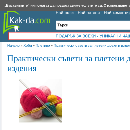
Insert.bg
Framar.bg
Kak-da.com
Iztochnik.com
BauBau.bg
NewAge.bg
„Бисквитките“ ни помагат да предоставяме услугите си. С използването
Най-нови
Най-четени
Най-коменти
ПОДАРЪК ЗА ВСЕКИ - УНИКАЛНИ Ч
Начало
»
Хоби
»
Плетиво
»
Практически съвети за плетени дрехи и изде
Практически съвети за плетени 
издения