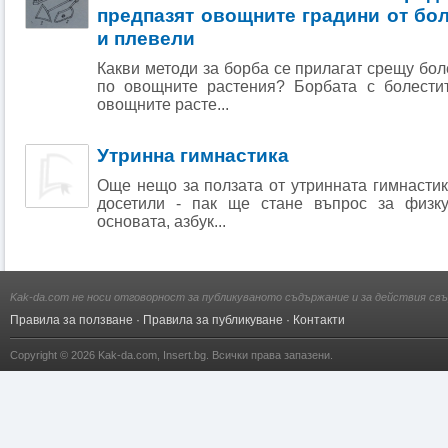
предпазят овощните градини от бол
и плевели
Какви методи за борба се прилагат срещу бол
по овощните растения? Борбата с болести
овощните расте...
Утринна гимнастика
Още нещо за ползата от утринната гимнастик
досетили - пак ще стане въпрос за физку
основата, азбук...
Kak-da.com не носи отговорност за публикуваното съдържание и за действия свъ
Правила за ползване
·
Правила за публикуване
·
Контакти
Copyright © 2026
Kak-da.com
,
Insert.bg
. Всички права запазени.