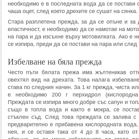
необходимо е в последната вода да се постави 
чаша оцет, след което дрехите се сушат на сянка.
Стара разплетена прежда, за да се опъне и за 
еластичност, е не­обходимо да се намотае на мот
на пара и да изсъхне върху мото­вилката. Ако е 
се изпира, преди да се постави на пара или след 
Избелване на бяла прежда
Често пъти бялата прежа има жълтени­кав отт
овехтял вид на дрехата. Това налага избелване
става по следния начин. За 1 кг преж­да, чиста и
е необходимо 200 г перхидрол (кислородна
Преждата се изпира много добре със сапун и топ
също в топла вода и както е мокра, се поста
стъклен съд. След това преждата се залива с 
предвари­телно е прибавена кислородната вода,
нея, и се оставя така от 4 до 8 часа, като о