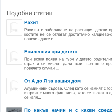
Подобни статии
Рахит
Рахитът е заболяване на растящия детски о
костите не се отлагат достатъчно калциево
повече - даже с...
Епилепсия при детето
При всяка поява на гърч у детето родители
страх и си мислят дали този гърч не е пр
повечето случаи ...
От А до Я за вашия дом
Алуминиеви съдове. След като се измият с го
изтрият с много фин пясък, като се търкат в 
се изпл...
По какъв начин и с какви сред