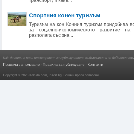
транспорт) и какъ...
Спортния конен туризъм
Туризъм на кон Конния туризъм придобива в
за соцално-икономическото развитие на
разполага със зна...
Kak-da.com не носи отговорност за публикуваното съдържание и за действия свъ
Правила за ползване
·
Правила за публикуване
·
Контакти
Copyright © 2026
Kak-da.com
,
Insert.bg
. Всички права запазени.