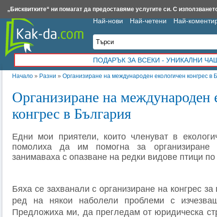
Insert.bg
Framar.bg
Kak-da.com
Iztochnik.com
BauBau.bg
NewAge.bg
„Бисквитките“ ни помагат да предоставяме услугите си. С използването
Най-нови
Най-четени
Най-коменти
ПОДАРЪК ЗА ВСЕКИ - УНИКАЛНИ Ч
Начало
»
Разни
»
Организиране на международен екологичен конгрес в 
Организиране на международен 
конгрес в България
Едни мои приятели, които членуват в екологи
помолиха да им помогна за организиране 
занимаваха с опазване на редки видове птици п
Бяха се захванали с организиране на конгрес за
ред на някои наболели проблеми с изчезва
Предложиха ми, да прегледам от юридическа ст