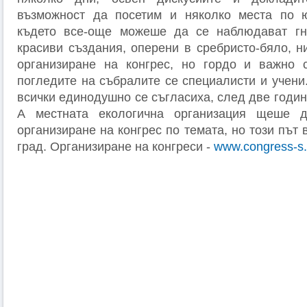
възможност да посетим и няколко места по 
където все-още можеше да се наблюдават гн
красиви създания, оперени в сребристо-бяло, н
организиране на конгрес, но гордо и важно 
погледите на събралите се специалисти и учени.
всички единодушно се съгласиха, след две години
А местната екологична организация щеше 
организиране на конгрес по темата, но този път 
град. Организиране на конгреси -
www.congress-s