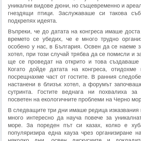
уникални видове дюни, но същевременно и ареал
гнездящи птици. Заслужаваше си такова съ
подкрепях идеята.
Въпреки, че до датата на конгреса имаше доста
времето се убедих, че е много трудно органи
особено у нас, в България. Освен да се наеме з
хотел, при този случай трябва да се помисли и з
ще се проведат на открито и това създаваше 
Когато дойде датата на конгреса, отидохме
посрещнахме част от гостите. В ранния следобе
настанени в близък хотел, а форумът започва
сутринта. Гостите веднага ни похвалиха за 
посветен на екологичните проблеми на Черно мор
В следващите три дни имаше редица изказвания 
много интересно да науча повече за уникална
море. За пореден път си казах, колко е ху
популяризира една кауза чрез организиране на
няколко дни, освен дискусиите и доклади