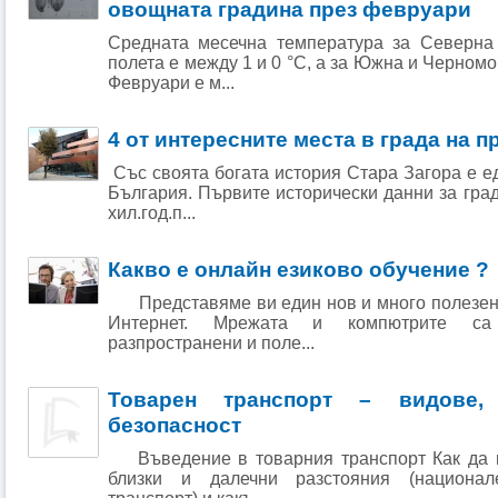
овощната градина през февруари
Средната месечна температура за Северна
полета е между 1 и 0 °С, а за Южна и Черномор
Февруари е м...
4 от интересните места в града на 
Със своята богата история Стара Загора е ед
България. Първите исторически данни за град
хил.год.п...
Какво е онлайн езиково обучение ?
Представяме ви един нов и много полезен н
Интернет. Мрежата и компютрите са
разпространени и поле...
Товарен транспорт – видове,
безопасност
Въведение в товарния транспорт Как да п
близки и далечни разстояния (национа