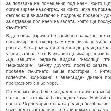
за ползване на помещения под наем, които щя
организиране на конгрес, на който щяха да покан
съгласих и внимателно и подробно проверих док
за отдаване под наем на залата, която ще посл
събитието.
В договора изрично бе записано за какво ще се
организиране на конгрес. На мен никак не ми беш
работа. Бяха разпратени покани до редица екол
учени, за това, че в България ще има организира
„Да защитим редките видове гнездящи пти
Черноморие". Между другото, посетих залата,
проведе събитието. Беше просторна, с инте
големите, издържани в авангарден дизайн пр
прекрасното синьо море.
По мое мнение, беше създадена отлична атмосф
на конгрес за такава благородна кауза. Наистина
нашето Черноморие ставаха редица безобразия. 
безогледно застрояване, се унищожиха не само 