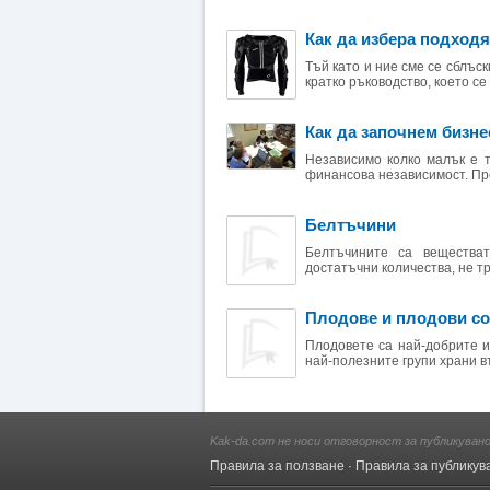
Как да избера подходя
Тъй като и ние сме се сблъс
кратко ръководство, което се 
Как да започнем бизне
Независимо колко малък е т
финансова независимост. Пре
Белтъчини
Белтъчините са веществат
достатъчни количества, не тр
Плодове и плодови со
Плодовете са най-добрите и
най-полезните групи храни въ
Kak-da.com не носи отговорност за публикуван
Правила за ползване
·
Правила за публикув