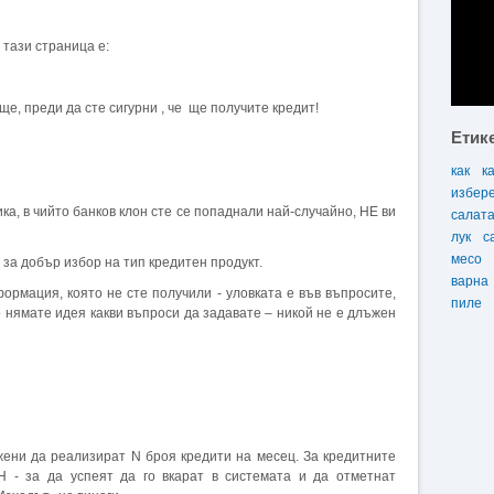
 тази страница е:
, преди да сте сигурни , че ще получите кредит!
Етик
как
к
избер
в чийто банков клон сте се попаднали най-случайно, НЕ ви
салат
лук
с
месо
 добър избор на тип кредитен продукт.
варна
ция, която не сте получили - уловката е във въпросите,
пиле
о нямате идея какви въпроси да задавате – никой не е длъжен
да реализират N броя кредити на месец. За кредитните
 - за да успеят да го вкарат в системата и да отметнат