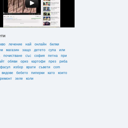
ети
акво
лечение
най
онлайн
билки
ем
магазин
защо
детето
супа
или
а
почистване
със
софия
петна
при
айт
обяви
ориз
картофи
през
риба
фасул
избор
врати
съвети
com
видове
бебето
пиперки
като
които
ремонт
зеле
коли