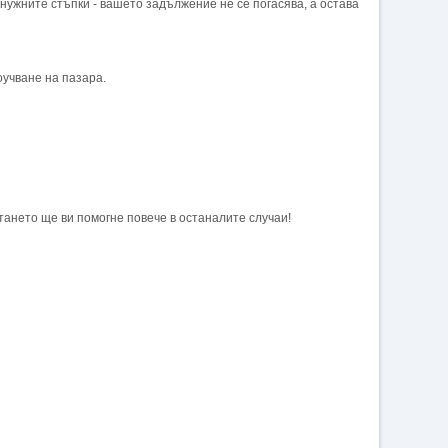
 нужните стъпки - вашето задължение не се погасява, а остава
оучване на пазара.
итането ще ви помогне повече в останалите случаи!