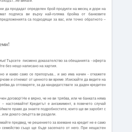
зходът...не винаги.
а продадат определен брой продукти на месец и дори на
мат подписа ви върху най-голяма бройка от банковите
предложенията са подходящи за вас, или точно обратното –
еми!
! Търсете писмено доказателство за обещанията - оферта
айте без нещо написано на хартия.
акво само се препоръва... и ако има начин - откажете
рчове и отнемат от ценното ви време. Изискайте да видите на
рябва да отговаряте, за да кандидатствате за даден кредитен
договор! Не е вярно, че не ви трябва, или че банката няма
т – настоявайте! Кредитът е ангажимент, в повечето случай
 Имате право да знаете подробностите, които ще ви заробят с
..или докато смъртта ви раздели.
айте предвид, че решението за вземане на кредит не е само
о семейство също ще бъде засегнато от него. При нещастен