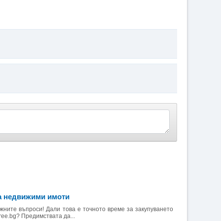
на недвижими имоти
жните въпроси! Дали това е точното време за закупуването
ree.bg? Предимствата да...