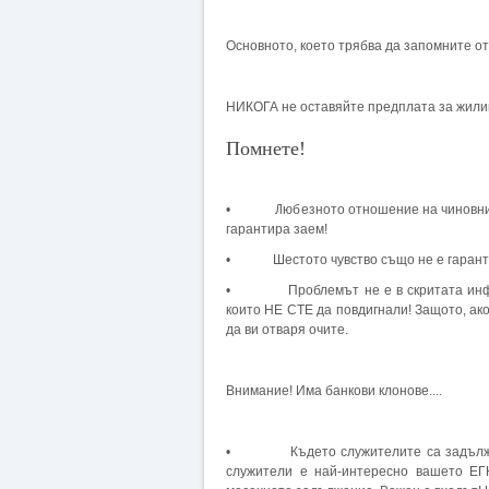
Основното, което трябва да запомните от
НИКОГА не оставяйте предплата за жилище
Помнете!
• Любезното отношение на чиновника, 
гарантира заем!
• Шестото чувство също не е гарант за
• Проблемът не е в скритата информа
които НЕ СТЕ да повдигнали! Защото, ак
да ви отваря очите.
Внимание! Има банкови клонове....
• Където служителите са задължени 
служители е най-интересно вашето ЕГН