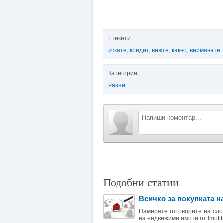
Етикети
искате
,
кредит
,
вижте
,
какво
,
внимавате
Категории
Разни
Подобни статии
Всичко за покупката 
Намерете отговорите на сло
на недвижими имоти от Imotif