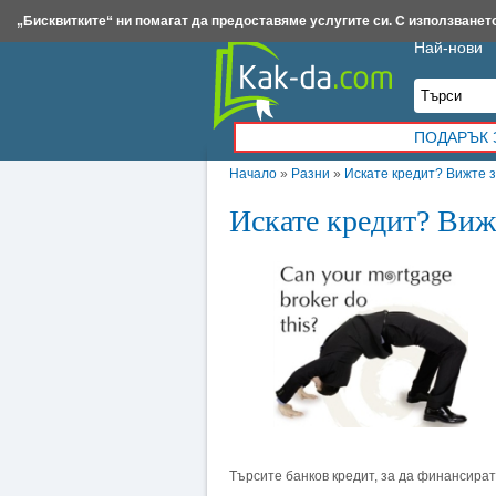
Insert.bg
Framar.bg
Kak-da.com
Iztochnik.com
BauBau.bg
NewAge.bg
„Бисквитките“ ни помагат да предоставяме услугите си. С използването
Най-нови
ПОДАРЪК 
Начало
»
Разни
»
Искате кредит? Вижте з
Искате кредит? Вижт
Търсите банков кредит, за да финансират