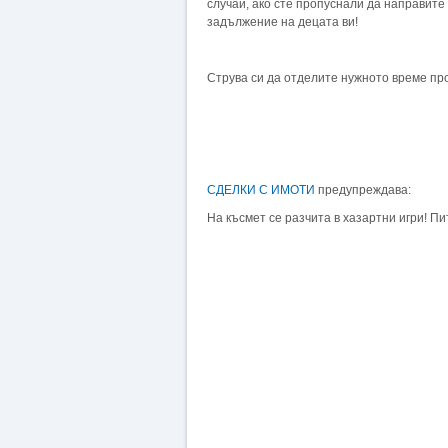
случай, ако сте пропуснали да направите
задължение на децата ви!
Струва си да отделите нужното време пр
СДЕЛКИ С ИМОТИ
предупреждава:
На късмет се разчита в хазартни игри! П