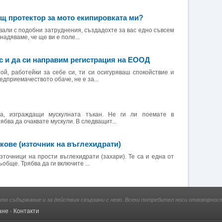
щ протектор за мото екипировката ми?
квали с подобни затруднения, създадохте за вас едно съвсем
надяваме, че ще ви е поле...
с и да си направим регистрация на ЕООД
ой, работейки за себе си, ти си осигуряваш спокойствие и
дприемачеството обаче, не е за...
а, изграждащи мускулната тъкан. Не ги ли поемате в
ябва да очаквате мускули. В следващит...
кове (източник на въглехидрати)
зточници на прости въглехидрати (захари). Те са и една от
обще. Трябва да ги включите ...
ото съдържание и за действия свързани с него. Всеки потребител носи отговорност
ане
·
Контакти