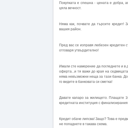
Покупката е спешна - цената е добра, а
цяла вечност.
Няма как, почвате да търсите кредит! 
вашия район.
Пред вас се изправя любезен кредитен с
отговаря утвърдително!
Имали сте намерение да погледнете и в д
оферта...и тя важи до края на седмицата
няма невъзможни неща за тази банка. До
го видите в банковата си сметка!
Давате капаро за жилището. Плащате 1
кредитната институция с финализирания 
Кредит обаче липсва! Защо? Това е предме
не попаднете в такава схема.