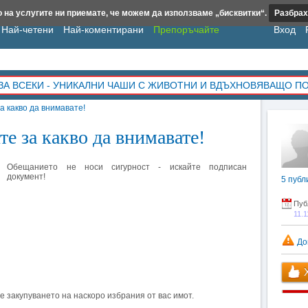
 на услугите ни приемате, че можем да използваме „бисквитки“.
Разбрах
Най-четени
Най-коментирани
Препоръчайте
Вход
ЗА ВСЕКИ - УНИКАЛНИ ЧАШИ С ЖИВОТНИ И ВДЪХНОВЯВАЩО П
а какво да внимавате!
е за какво да внимавате!
Обещанието не носи сигурност - искайте подписан
документ!
5
публ
Пуб
11.1
До
Х
е закупуването на наскоро избрания от вас имот.