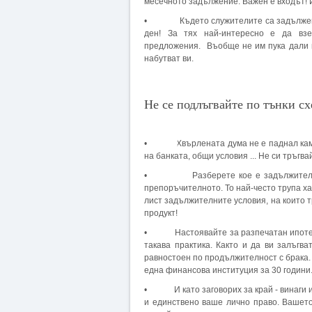
месечното задължение. Важен е входът! И
• Където служителите са задължени д
ден! За тях най-интересно е да взе
предложения. Въобще не им пука дали 
набутват ви.
Не се подлъгвайте по тънки сх
• Хвърлената дума не е паднал камък
на банката, общи условия ... Не си тръгв
• Разберете кое е задължително и к
препоръчителното. То най-често трупа ха
лист задължителните условия, на които т
продукт!
• Настоявайте за разпечатан ипотечен 
такава практика. Както и да ви залъгва
равностоен по продължителност с брака.
една финансова институция за 30 години.
• И като заговорих за край - винаги им
и единствено ваше лично право. Вашет