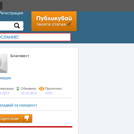
Регистрация
ОСЛАНИЕ!
Благовест
икации
ликувано
Обновено
Прочетено
1.2013
10.11.2013
1413
кладвай за нередност
аресвам