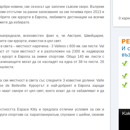
добри новини, ски сезонът ще започне съвсем скоро. Въпреки
еми отстъпки за ранни записвания за ски почивка през 2013 и
обрите ски курорти в Европа, любимите дестинации на всички
0 харе
ожете да избирате.
апреднали, всеизвестен факт е, че Австрия, Швейцария,
те ски курорти, известни в цял свят.
 света – местност наречена - 3 Vallees с 600 км. ски писти. Val
част от тази местност и е разположен на 2300 м. надморска
и курорт в Европа за зимни спортове. Общо 140 км. писти с
начинаещите могат да се насладят на една от 38-те писти. 26
налисти.
а ски местност в света със следните 3 известни долини: Valle
lee de Belleville. Курортът е най-добрият в Европа заради
 чакат скиори от цял свят, които искат да се забавляват и да
местността Espace Killy и предлага отлични условия за ски и
Други спортове са: парапланеризъм, спускане с шейни, скокове