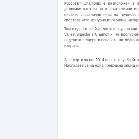
Курортът Chamonix е разположен в 
домакинството си на първите зимни ол
пистите с различни нива на трудност 
спортове като: фигурно пързаляне, катере
Там е една от най-дългите и внушаващи с
Vallee Blanche в Chamonix. Не пропуска
ледената пещера в основата на ледника
изкуство.
За оферти за ски 2014 посетете уебсайта
Насладете се на една прекрасна зимна ск