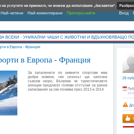
 на услугите ни приемате, че можем да използваме „бисквитки“.
Разбрах
Най-четени
Най-коментирани
Препоръчайте
Вход
ЗА ВСЕКИ - УНИКАЛНИ ЧАШИ С ЖИВОТНИ И ВДЪХНОВЯВАЩО П
рти в Европа - Франция
рорти в Европа - Франция
За запалените по зимните спортове има
добри новини, ски сезонът ще започне
26
пуб
съвсем скоро. Въпреки че туристическите
агенции предлагат големи отстъпки за ранни
Пуб
записвания за ски почивка през 2013 и 2014
24.
До
Х