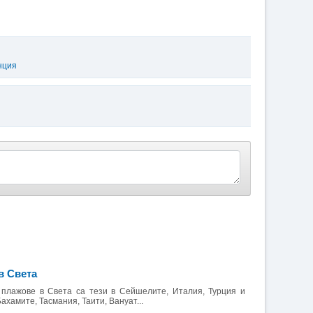
нция
в Света
плажове в Света са тези в Сейшелите, Италия, Турция и
Бахамите, Тасмания, Таити, Вануат...