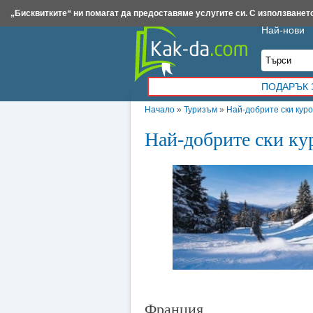
Insert.bg
Framar.bg
Kak-da.com
Iztochnik.com
BauBau.bg
NewAge.bg
„Бисквитките“ ни помагат да предоставяме услугите си. С използването
Най-нови
ПОДАРЪК 
Начало
»
Туризъм
»
Най-добрите ски куро
Най-добрите ски ку
Франция