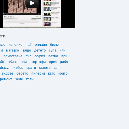
ети
акво
лечение
най
онлайн
билки
ем
магазин
защо
детето
супа
или
а
почистване
със
софия
петна
при
айт
обяви
ориз
картофи
през
риба
фасул
избор
врати
съвети
com
видове
бебето
пиперки
като
които
ремонт
зеле
коли