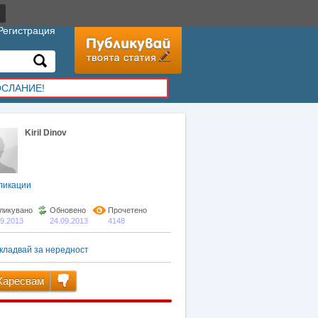
Регистрация
ОСЛАНИЕ!
Kiril Dinov
ликации
ликувано
Обновено
Прочетено
09.2013
24.09.2013
4148
кладвай за нередност
аресвам