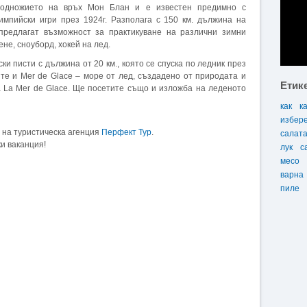
подножието на връх Мон Блан и е известен предимно с
импийски игри през 1924г. Разполага с 150 км. дължина на
предлагат възможност за практикуване на различни зимни
не, сноуборд, хокей на лед.
ки писти с дължина от 20 км., която се спуска по ледник през
йте и Mer de Glace – море от лед, създадено от природата и
Етик
 La Mer de Glace. Ще посетите също и изложба на леденото
как
к
избер
 на туристическа агенция
Перфект Тур
.
салат
и ваканция!
лук
с
месо
варна
пиле