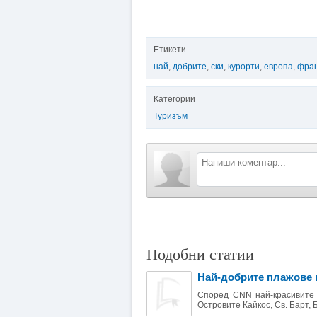
Етикети
най
,
добрите
,
ски
,
курорти
,
европа
,
фра
Категории
Туризъм
Подобни статии
Най-добрите плажове 
Според CNN най-красивите 
Островите Кайкос, Св. Барт, 