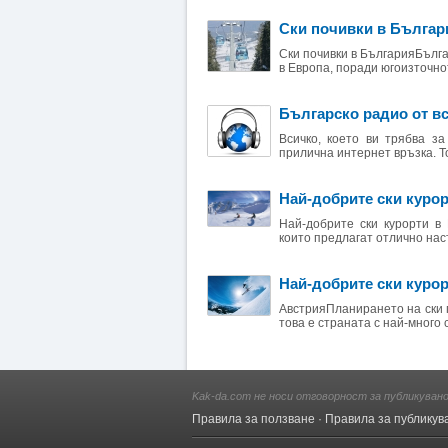
Ски почивки в Българ
Ски почивки в БългарияБълга
в Европа, поради югоизточно
Българско радио от вс
Всичко, което ви трябва з
прилична интернет връзка. Тов
Най-добрите ски куро
Най-добрите ски курорти в
които предлагат отлично наст
Най-добрите ски курор
АвстрияПланирането на ски п
това е страната с най-много с
Kak-da.com не носи отговорност за публикуван
Правила за ползване
·
Правила за публикув