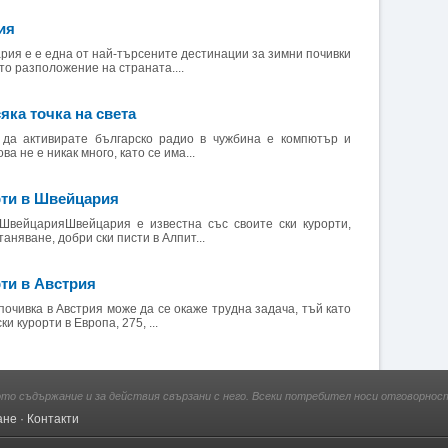
ия
рия е е една от най-търсените дестинации за зимни почивки
то разположение на страната....
яка точка на света
а да активирате българско радио в чужбина е компютър и
а не е никак много, като се има...
рти в Швейцария
 ШвейцарияШвейцария е известна със своите ски курорти,
аняване, добри ски писти в Алпит...
ти в Австрия
очивка в Австрия може да се окаже трудна задача, тъй като
ки курорти в Европа, 275, ...
ото съдържание и за действия свързани с него. Всеки потребител носи отговорност
ане
·
Контакти