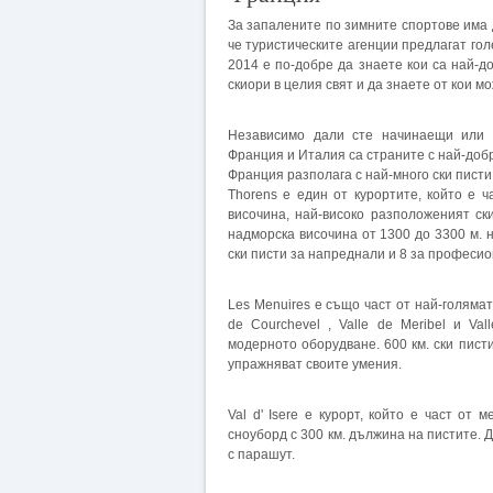
За запалените по зимните спортове има 
че туристическите агенции предлагат гол
2014 е по-добре да знаете кои са най-д
скиори в целия свят и да знаете от кои м
Независимо дали сте начинаещи или н
Франция и Италия са страните с най-добри
Франция разполага с най-много ски писти в
Thorens е един от курортите, който е 
височина, най-високо разположеният ск
надморска височина от 1300 до 3300 м. 
ски писти за напреднали и 8 за професио
Les Menuires е също част от най-голямат
de Courchevel , Valle de Meribel и Val
модерното оборудване. 600 км. ски писти
упражняват своите умения.
Val d' Isere е курорт, който е част от 
сноуборд с 300 км. дължина на пистите. 
с парашут.