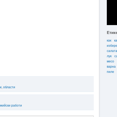
Етик
как
к
избер
салат
лук
с
месо
варна
пиле
и
,
области
жийски работи