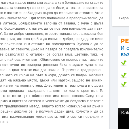
 латекса и да се пристъпи веднага към боядисване на старите
старата основа да започне да се бели, а това е неприятно за
о с латекс е необходимо първо да се почистят стените. Ако е
пени внимателно. При всяко положение е препоръчително, да
0 харе
е латекса. Боядисването започва от тавана, с мече с дълга
е, боядисването с латекс да се повтори най-малко два пъти,
це”. За по-добро сцепление, второто минаване с латексова боя
сяка ръка, латекса трябва да изсъхне добре, преди да се мине
 се пристъпва към стените на помещението. Хубаво е да се
авана от стените. Днес на пазара се предлага изключително
те разполагат с каталози от богата гама цветове, така че
оя с най-различен цвят. Обикновено се препоръчва, таваните
о-екзотични интериорни решения биха създали чувство на
не на цвят латекс има два начина. Първият е традиционен,
тел, като се бърка на ръка в кофа, докато се получи желания
вят на някакво място, дъска или картон, защото не винаги,
ия начин на голяма стена. Днес клиентът разполага и с друга
ирми предлагат създаване на цвят по компютърен път. Те
е, като всеки цвят обикновено има много нюанси.След това
ва и оцветява латекса и човек може да боядисва с латекс с
ат традиционния метод, защото когато човек бърка на ръка и
прецени доколко се е получил даден цвят. Колкото и да са
а има разминавания между цвета, който сме си поръчали и
то ни.