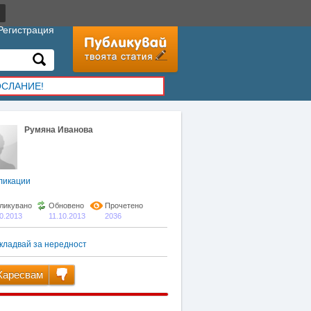
Регистрация
ОСЛАНИЕ!
Румяна Иванова
ликации
ликувано
Обновено
Прочетено
10.2013
11.10.2013
2036
кладвай за нередност
аресвам