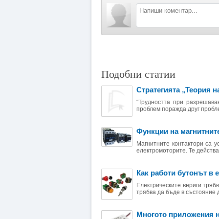
Подобни статии
Стратегията „Теория н
"Трудността при разрешава
проблем поражда друг пробле
Функции на магнитнит
Магнитните контактори са у
електромоторите. Те действа
Как работи бутонът в 
Електрическите вериги трябв
трябва да бъде в състояние д
Многото приложения н