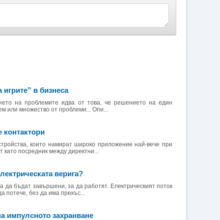
а игрите” в бизнеса
нето на проблемите идва от това, че решението на един
м или множество от проблеми... Опи...
е контактори
стройства, които намират широко приложение най-вече при
т като посредник между директни...
електрическата верига?
а да бъдат завършени, за да работят. Електрическият поток
а потече, без да има прекъс...
а импулсното захранване