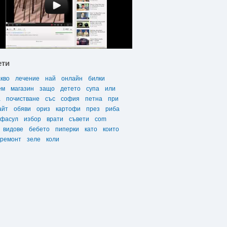
ети
акво
лечение
най
онлайн
билки
ем
магазин
защо
детето
супа
или
а
почистване
със
софия
петна
при
айт
обяви
ориз
картофи
през
риба
фасул
избор
врати
съвети
com
видове
бебето
пиперки
като
които
ремонт
зеле
коли