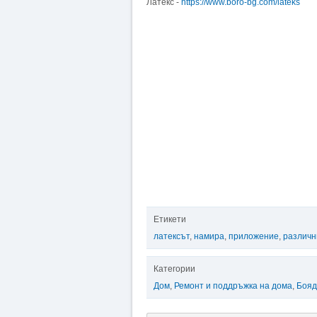
Латекс -
https://www.boro-bg.com/lateks
Етикети
латексът
,
намира
,
приложение
,
различн
Категории
Дом
,
Ремонт и поддръжка на дома
,
Бояд