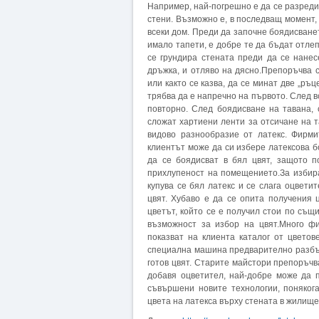
Например, най-погрешно е да се разреди
стени. Възможно е, в последващ момент, 
всеки дом. Преди да започне боядисванет
имало тапети, е добре те да бъдат отле
се грундира стената преди да се нанес
дръжка, и отляво на дясно.Препоръчва с
или както се казва, да се минат две „ръ
трябва да е напречно на първото. След в
повторно. След боядисване на тавана,
сложат хартиени ленти за отсичане на т
видово разнообразие от латекс. Фирми
клиентът може да си избере латексова б
да се боядисват в бял цвят, защото п
прихлупеност на помещението.За избира
купува се бял латекс и се слага оцвети
цвят. Хубаво е да се опита получения ц
цветът, който се е получил стои по същ
възможност за избор на цвят.Много ф
показват на клиента каталог от цветов
специална машина предварително разбърк
готов цвят. Старите майстори препоръчв
добавя оцветител, най-добре може да 
съвършени новите технологии, поняког
цвета на латекса върху стената в жилище