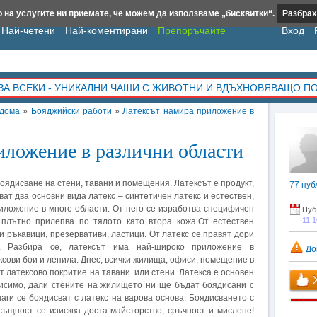
 на услугите ни приемате, че можем да използваме „бисквитки“.
Разбрах
Най-четени
Най-коментирани
Препоръчайте
Вход
ЗА ВСЕКИ - УНИКАЛНИ ЧАШИ С ЖИВОТНИ И ВДЪХНОВЯВАЩО П
 дома
»
Бояджийски работи
»
Латексът намира приложение в
иложение в различни области
боядисване на стени, тавани и помещения. Латексът е продукт,
77
пуб
ват два основни вида латекс – синтетичен латекс и естествен,
иложение в много области. От него се изработва специфичен
Пуб
11.
 плътно прилепва по тялото като втора кожа.От естествен
и ръкавици, презервативи, ластици. От латекс се правят дори
. Разбира се, латексът има най-широко приложение в
До
ксови бои и лепила. Днес, всички жилища, офиси, помещение в
т латексово покритие на тавани или стени. Латекса е основен
Х
висимо, дали стените на жилището ни ще бъдат боядисани с
наги се боядисват с латекс на варова основа. Боядисването с
същност се изисква доста майсторство, сръчност и мислене!