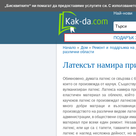
Insert.bg
Framar.bg
Kak-da.com
Iztochnik.com
BauBau.bg
NewAge.bg
„Бисквитките“ ни помагат да предоставяме услугите си. С използването
Най-нови
ПОДАРЪК 
Начало
»
Дом
»
Ремонт и поддръжка на
различни области
Латексът намира пр
Обикновено, думата латекс се свързва с 
които се произвежда от каучук. Съществу
вулканизиран латекс. Латекса намира пр
еластичен материал за облекло, който
каучоков латекс се произвеждат латексов
много добри матраци и възглавници
производството на различни видове лате
администрации, в обществени сгради има
материал при всеки един ремонт. Неза
латекс, или ще са с тапети, таваните ви
латекс е наглед несложна дейност, но в