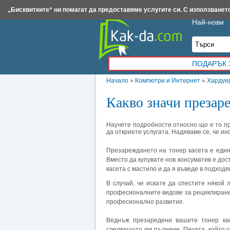
Insert.bg
Framar.bg
Kak-da.com
Iztochnik.com
BauBau.bg
NewAge.bg
„Бисквитките“ ни помагат да предоставяме услугите си. С използването
Най-нови
ПОДАРЪК 
Начало
»
Компютри и Интернет
»
Хардуе
Какво значи презаре
Научете подробности относно що е то пр
да откриете услугата. Надяваме се, че и
Презареждането на тонер касета е един
Вместо да купувате нов консуматив е до
касета с мастило и да я въведе в подход
В случай, че искате да спестите някой 
професионалните видове за рециклиране
професионално развитие.
Веднъж презаредени вашите тонер ка
следващото им пълнене. Печата, който щ