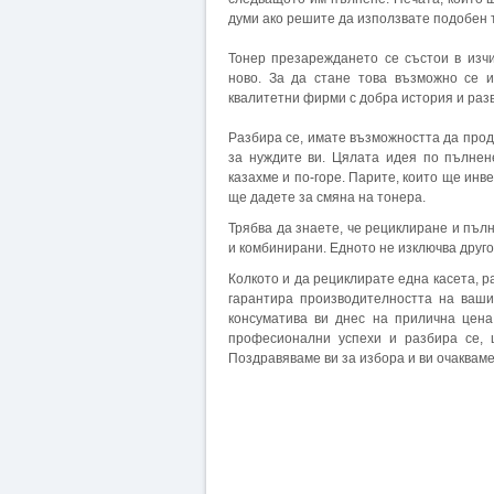
думи ако решите да използвате подобен т
Тонер презареждането се състои в изч
ново. За да стане това възможно се 
квалитетни фирми с добра история и раз
Разбира се, имате възможността да прод
за нуждите ви. Цялата идея по пълнен
казахме и по-горе. Парите, които ще инв
ще дадете за смяна на тонера.
Трябва да знаете, че рециклиране и пълн
и комбинирани. Едното не изключва друго
Колкото и да рециклирате една касета, р
гарантира производителността на ваши
консуматива ви днес на прилична цена
професионални успехи и разбира се, 
Поздравяваме ви за избора и ви очакваме