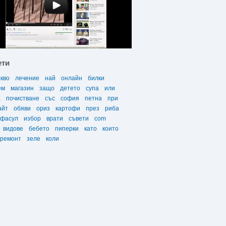
ети
акво
лечение
най
онлайн
билки
ем
магазин
защо
детето
супа
или
а
почистване
със
софия
петна
при
айт
обяви
ориз
картофи
през
риба
фасул
избор
врати
съвети
com
видове
бебето
пиперки
като
които
ремонт
зеле
коли