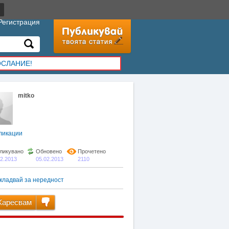
Регистрация
ОСЛАНИЕ!
mitko
ликации
ликувано
Обновено
Прочетено
02.2013
05.02.2013
2110
кладвай за нередност
аресвам