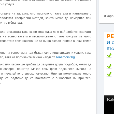
ип услуга.
истване на засъхналото мастило от касетата и напълване с
0 харе
използват специални методи, които може да намерите при
витие в бранша.
адете старата касета, но това едва ли е най-добрият вариант
е на тонер касети е икономисване от нов консуматив както
естирате в това начинание са нищо в сравнение с онези, които
ене на тонер могат да бъдат както индивидуални услуги, така
то, така че поръчайте всичко накуп от
Tonerpoint.bg
ано или късно ще трябва да закупите друга по-добра, която да
я лазерен принтер. Макар този факт подсилете живота на
 и печатайте с високо качество. Ние ви пожелаваме много
ще се радваме да се похвалите с обновения ви принтер.
.