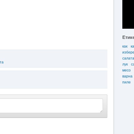
Етик
как
к
избер
салат
та
лук
с
месо
варна
пиле