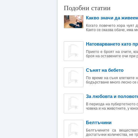
Подобни статии
Какво значи да живее
Когато повечето хора чуят 
Както се оказва обаче, има мн
Натоварването като п
Прието е броят на очите, ко
броя на оставените очи при р
Сънят на бебето
По време на съня клетките н
бодърстване много лесно се и
За любовта и половот
В периода на пубертетното 
човека и на животните, у юно
Белтъчини
Белтъчините са веществат
достатъчни количества, не тр