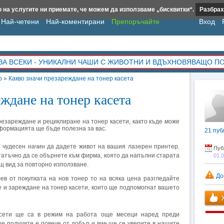
 на услугите ни приемате, че можем да използваме „бисквитки“.
Разбрах
Най-четени
Най-коментирани
Препоръчайте
Вход
ЗА ВСЕКИ - УНИКАЛНИ ЧАШИ С ЖИВОТНИ И ВДЪХНОВЯВАЩО П
р
»
Какво значи презареждане на тонер касета
ждане на тонер касета
езареждане и рециклиране на тонер касети, както къде може
нформацията ще бъде полезна за вас.
21
пуб
 чудесен начин да дадете живот на вашия лазерен принтер.
Пуб
статъчно да се обърнете към фирма, която да напълни старата
01.
ящ вид за повторно използване.
До
лев от покупката на нов тонер то на всяка цена разгледайте
 и зареждане на тонер касети, които ще подпомогнат вашето
Х
сети ще са в режим на работа още месеци наред преди
е получите е повече от добър и вие ще се уверите в нашите