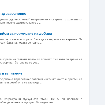
м здравословно
думата „здравословно“, непременно я свързват с храненето.
ого повече фактори, които о...
рийом за нормиране на добива
ито се оставят при резитбата да се нарича натоварване. От
езитбата на лозата до голям...
а кората на главния мозък си почиват, тъй като по време на
зморяват. Затова не се учу...
о възпитание
съзряване паралелно с половия инстинкт, който е присъщ на
шите и девойките се заражда ...
а, изграждащи мускулната тъкан. Не ги ли поемате в
ябва да очаквате мускули. В следващит...