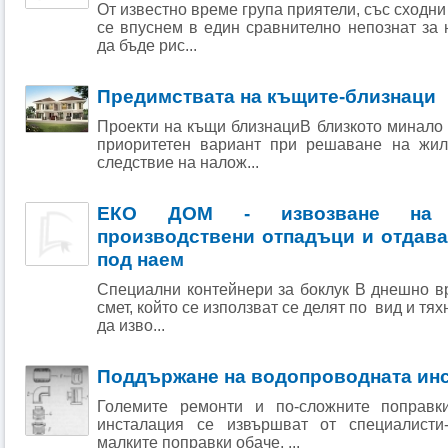
От известно време група приятели, със сходн
се впуснем в един сравнително непознат за
да бъде рис...
Предимствата на къщите-близнаци
Проекти на къщи близнациВ близкото минало
приоритетен вариант при решаване на жил
следствие на налож...
ЕКО ДОМ - извозване на 
производствени отпадъци и отдава
под наем
Специални контейнери за боклук В днешно в
смет, който се използват се делят по вид и тя
да изво...
Поддържане на водопроводната ин
Големите ремонти и по-сложните поправк
инсталация се извършват от специалисти-
малките поправки обаче, ...