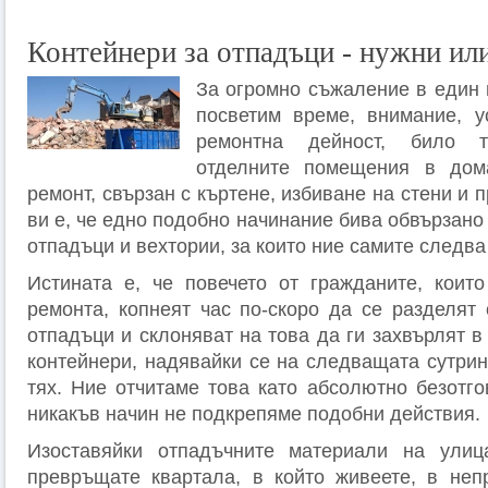
Контейнери за отпадъци - нужни ил
За огромно съжаление в един 
посветим време, внимание, у
ремонтна дейност, било 
отделните помещения в дом
ремонт, свързан с къртене, избиване на стени и 
ви е, че едно подобно начинание бива обвързано
отпадъци и вехтории, за които ние самите следва
Истината е, че повечето от гражданите, коит
ремонта, копнеят час по-скоро да се разделят
отпадъци и склоняват на това да ги захвърлят в
контейнери, надявайки се на следващата сутрин
тях. Ние отчитаме това като абсолютно безотго
никакъв начин не подкрепяме подобни действия.
Изоставяйки отпадъчните материали на улиц
превръщате квартала, в който живеете, в неп