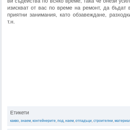
ви съдейства по всяко време, така че онези усил
изискват от вас по време на ремонт, да бъдат 
приятни занимания, като обзавеждане, разходк
т.н.
Етикети
какво
,
знаем
,
контейнерите
,
под
,
наем
,
отпадъци
,
строителни
,
материа