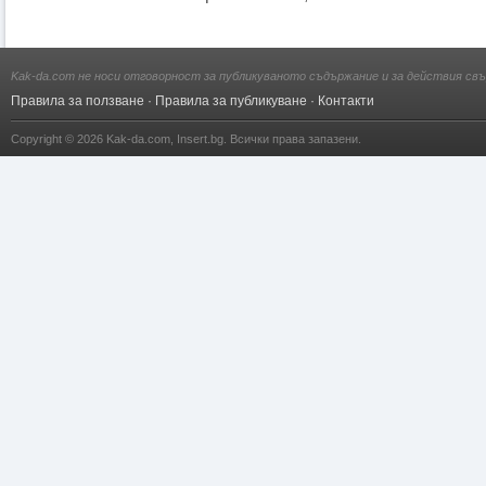
Kak-da.com не носи отговорност за публикуваното съдържание и за действия свъ
Правила за ползване
·
Правила за публикуване
·
Контакти
Copyright © 2026
Kak-da.com
,
Insert.bg
. Всички права запазени.