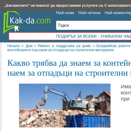
Insert.bg
Framar.bg
Kak-da.com
Iztochnik.com
BauBau.bg
NewAge.bg
„Бисквитките“ ни помагат да предоставяме услугите си. С използването
Най-нови
Най-четени
Най-коменти
ПОДАРЪК ЗА ВСЕКИ - УНИКАЛНИ Ч
Начало
»
Дом
»
Ремонт и поддръжка на дома
»
Бояджийски работи
контейнерите под наем за отпадъци на строителни материали
Какво трябва да знаем за контей
наем за отпадъци на строителни
Им
кон
при