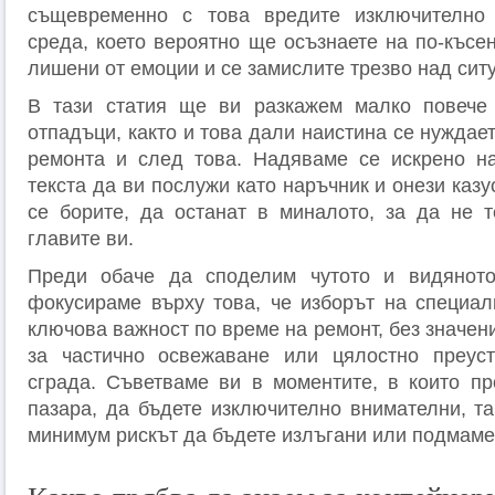
същевременно с това вредите изключително
среда, което вероятно ще осъзнаете на по-късен
лишени от емоции и се замислите трезво над сит
В тази статия ще ви разкажем малко повече 
отпадъци, както и това дали наистина се нуждает
ремонта и след това. Надяваме се искрено на
текста да ви послужи като наръчник и онези казу
се борите, да останат в миналото, за да не 
главите ви.
Преди обаче да споделим чутото и видянот
фокусираме върху това, че изборът на специа
ключова важност по време на ремонт, без значен
за частично освежаване или цялостно преус
сграда. Съветваме ви в моментите, в които п
пазара, да бъдете изключително внимателни, та
минимум рискът да бъдете излъгани или подмаме