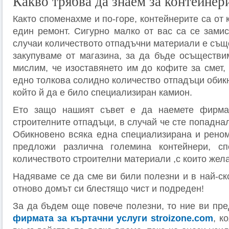
Какво трябва да знаем за контейнер
Както споменахме и по-горе, контейнерите са от
един ремонт. Сигурно малко от вас са се замис
случаи количеството отпадъчни материали е също
закупуваме от магазина, за да бъде осъществи
мислим, че изоставянето им до кофите за смет,
едно толкова солидно количество отпадъци обик
който й да е било специализиран камион.
Ето защо нашият съвет е да наемете фирма
строителните отпадъци, в случай че сте попаднал
Обикновено всяка една специализирана и рено
предложи различна големина контейнери, с
количеството строителни материали ,с които жела
Надяваме се да сме ви били полезни и в най-ск
отново домът си блестящо чист и подреден!
За да бъдем още повече полезни, то ние ви пре
фирмата за къртачни услуги stroizone.com
, к