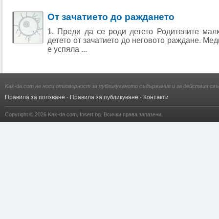
От зачатието до раждането
1. Преди да се роди детето Родителите мал
детето от зачатието до неговото раждане. Ме
е успяла ...
Kak-da.com не носи отговорност за публикуваното съдържание и за действия свъ
Правила за ползване
·
Правила за публикуване
·
Контакти
Copyright © 2026
Kak-da.com
,
Insert.bg
. Всички права запазени.