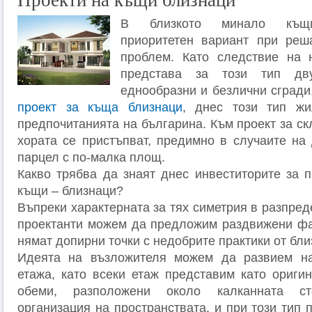
Проекти на къщи близнаци
В близкото минало къщит
приоритетен вариант при ре
проблем. Като следствие на 
представа за този тип д
еднообразни и безлични сгради
проект за къща близнаци
, днес този тип ж
предпочитанията на българина. Към проект за с
хората се пристъпват, предимно в случаите на
парцел с по-малка площ.
Какво трябва да знаят днес инвеститорите за п
къщи – близнаци?
Въпреки характерната за тях симетрия в разпред
проектанти можем да предложим раздвижени фа
нямат допирни точки с недобрите практики от бли
Идеята на възложителя можем да развием н
етажа, като всеки етаж представим като ориги
обеми, разположени около калканната ст
организация на пространствата, и при този тип п