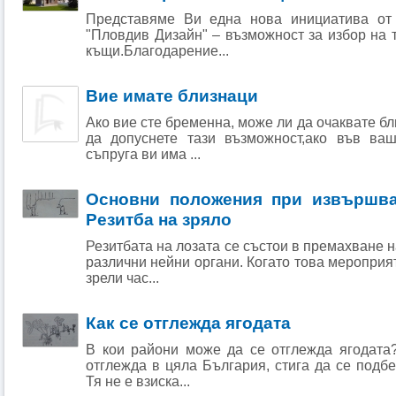
Представяме Ви една нова инициатива от 
"Пловдив Дизайн" – възможност за избор на 
къщи.Благодарение...
Вие имате близнаци
Ако вие сте бременна, може ли да очаквате б
да допуснете тази възможност,ако във ва
съпруга ви има ...
Основни положения при извършван
Резитба на зряло
Резитбата на лозата се състои в премахване 
различни нейни органи. Когато това мероприя
зрели час...
Как се отглежда ягодата
В кои райони може да се отглежда ягодата
отглежда в цяла България, стига да се подб
Тя не е взиска...