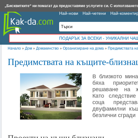
Insert.bg
Framar.bg
Kak-da.com
Iztochnik.com
BauBau.bg
NewAge.bg
„Бисквитките“ ни помагат да предоставяме услугите си. С използването
Най-нови
Най-четени
Най-коменти
ПОДАРЪК ЗА ВСЕКИ - УНИКАЛНИ Ч
Начало
»
Дом
»
Домакинство
»
Орзанизиране на дома
»
Предимствата н
Предимствата на къщите-близна
В близкото мина
бяха приорит
решаване на ж
Като следствие
соца предст
двуфамилни къщ
безлични сгради