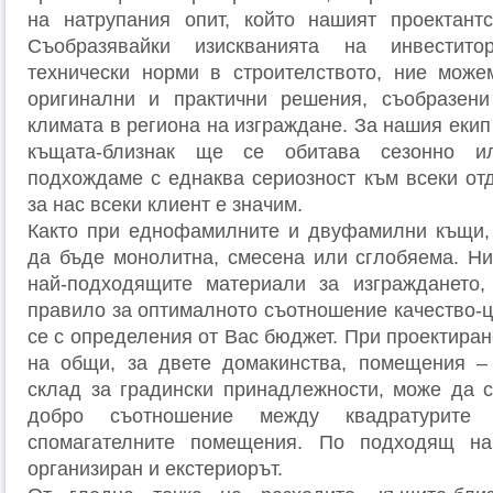
на натрупания опит, който нашият проектантс
Съобразявайки изискванията на инвестит
технически норми в строителството, ние мож
оригинални и практични решения, съобразени
климата в региона на изграждане. За нашия екип
къщата-близнак ще се обитава сезонно и
подхождаме с еднаква сериозност към всеки отд
за нас всеки клиент е значим.
Както при еднофамилните и двуфамилни къщи, 
да бъде монолитна, смесена или сглобяема. Н
най-подходящите материали за изграждането, 
правило за оптималното съотношение качество-ц
се с определения от Вас бюджет. При проектиран
на общи, за двете домакинства, помещения – 
склад за градински принадлежности, може да с
добро съотношение между квадратурит
спомагателните помещения. По подходящ н
организиран и екстериорът.