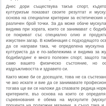
Днес дори съществува такъв спорт, където
културизъм показват своите резултат и муску
основа на специални критерии за естетическия 
различен брой точки. За да може обаче мускула
видима при хората, които се занимават с бодиб
се покриват със специално олио и продукт
изкуствен загар. В комбинация с подходящото о
да се направи така, че определена мускулна 
културиста да е по-забележима и видима за ж
бодибилдинг е много полезен спорт, защото та
само вашето физическо състояние, но ос
издръжливостта и здравето си.
Както може би се досещате, това не са състезан
че ако искате и вие да се занимавате професио
тогава ще ви се наложи да спазвате редица норм
критериите, въз основа на които се определя
съревнования е обема на мускулите (муску
процента на подкожни мазнини, а също така и 