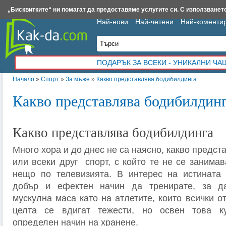
Insert.bg
Framar.bg
Kak-da.com
Iztochnik.com
BauBau.bg
NewAge.bg
„Бисквитките“ ни помагат да предоставяме услугите си. С използването
Най-нови
Най-четени
Най-коменти
ПОДАРЪК ЗА ВСЕКИ - УНИКАЛНИ Ч
Начало
»
Спорт
»
За мъже
»
Какво представлява бодибилдинга
Какво представлява бодибилдин
Какво представлява бодибилдинга
Много хора и до днес не са наясно, какво предс
или всеки друг спорт, с който те не се занимав
нещо по телевизията. В интерес на истината 
добър и ефектен начин да тренирате, за д
мускулна маса като на атлетите, които всички о
целта се вдигат тежести, но освен това ку
определен начин на хранене.