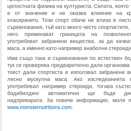
цялостната физика на културиста. Силата, която 
е от значение и не оказва влияние на кр
класирането. Този спорт обаче не влиза в лист
съревнования, тъй като много често спортистите,
него преминават границата на позволено
употребяват забранени вещества, за да качва
маса, а именно като например анаболни стероиди
Има също така и съревнования по естествен бо
тук се проверява предварително дали организма н
тоест дали спортиста е използвал забранени в
лесно мускулна маса. Ако изследванията 
употребявал например стероиди, тогава състе
бодибилдинг автоматично ще бъде дис
надпреварата. За повече информация, моля п
www.monsternutritions.com
.