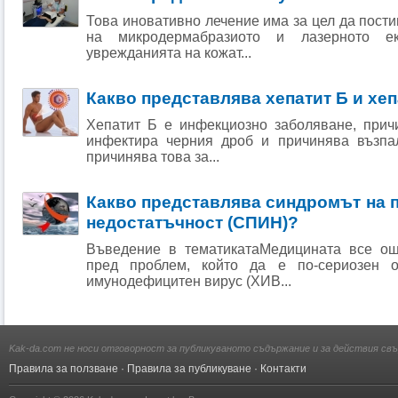
Това иновативно лечение има за цел да пости
на микродермабразиото и лазерното е
уврежданията на кожат...
Какво представлява хепатит Б и хеп
Хепатит Б е инфекциозно заболяване, причи
инфектира черния дроб и причинява възпал
причинява това за...
Какво представлява синдромът на 
недостатъчност (СПИН)?
Въведение в тематикатаМедицината все ощ
пред проблем, който да е по-сериозен 
имунодефицитен вирус (ХИВ...
Kak-da.com не носи отговорност за публикуваното съдържание и за действия свъ
Правила за ползване
·
Правила за публикуване
·
Контакти