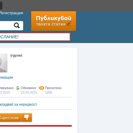
Регистрация
ОСЛАНИЕ!
irgynet
ликации
ликувано
Обновено
Прочетено
03.2015
23.03.2015
1896
кладвай за нередност
аресвам