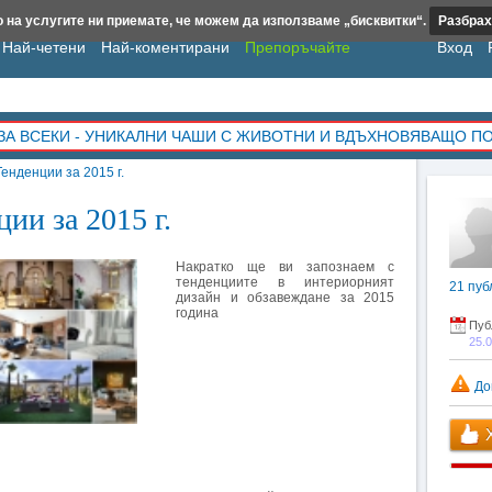
 на услугите ни приемате, че можем да използваме „бисквитки“.
Разбрах
Най-четени
Най-коментирани
Препоръчайте
Вход
ЗА ВСЕКИ - УНИКАЛНИ ЧАШИ С ЖИВОТНИ И ВДЪХНОВЯВАЩО П
енденции за 2015 г.
ии за 2015 г.
Накратко ще ви запознаем с
тенденциите в интериорният
21
пуб
дизайн и обзавеждане за 2015
година
Пуб
25.
До
Х