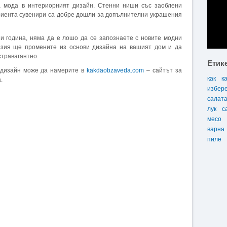
а мода в интериорният дизайн. Стенни ниши със заоблени
ориента сувенири са добре дошли за допълнителни украшения
и година, няма да е лошо да се запознаете с новите модни
азия ще промените из основи дизайна на вашият дом и да
стравагантно.
Етик
 дизайн може да намерите в
kakdaobzaveda.com
– сайтът за
как
к
.
избер
салат
лук
с
месо
варна
пиле