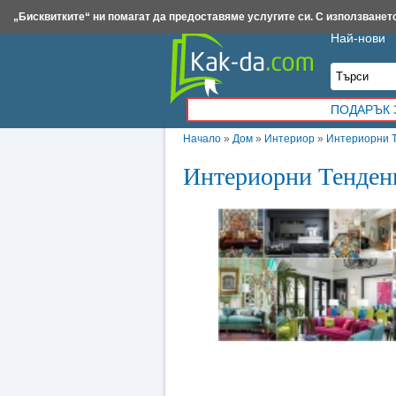
Insert.bg
Framar.bg
Kak-da.com
Iztochnik.com
BauBau.bg
NewAge.bg
„Бисквитките“ ни помагат да предоставяме услугите си. С използването
Най-нови
ПОДАРЪК 
Начало
»
Дом
»
Интериор
»
Интериорни Т
Интериорни Тенденц