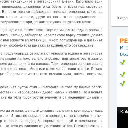
тносно тенденциите в интериорният дизайн. Като цяло един
 прогнозира, дизайнерите са безчет и всеки има своето си
. Въпреки това се наблюдават няколко тенденции, които ще
ои от тях са нови, други са естествено продължение на
0 харе
забравените стари, на които се дава нов украсен живот.
нции ще е на сивият цвят. Още от миналата година започна
лото. Някои дизайнери го налагат само върху стените, докато
во във всичките му оттенъци. Много популярен ще е дизайнът
енти, особено това ще важи за кухненското обзавеждане.
то продължава да се налага от миналата година е интериорът
ъчетаване на ярко зелено и розово, или виолетово и жълто.
може да заприлича на папагал. Тази тенденция основно засяга
акъв светъл цвят – бяло или в светли пастелни нюанси. Яркият
зайнерски елементи, като възглавнички, завеси, покривки,
реченият рустик стил – българите на това му викаме селски
стествени и необработени дърво, камък и желязо. Но в новата
ане на тези груби рустик елементи от модерният дизайн и
яма да отмине, фън шуй дизайнът съчетан с дзен продължава
атели. И това не нормално в предвид колко спокойно и анти-
иор с правилна подредба спрямо фън шуй и зеленината и
 Но това са влияния от далечният изток. Близкият изток и