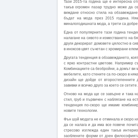
Тази 2015-та година ще е интересна о
такъв огромен пазар трудно може да се
виждане относно стила на обзавеждане
бъдат на мода през 2015 година. Няк
миналогодишната мода, а трети са добре 
Една от популярните тази година тенде
налагане на сивото и изместването на бя
други декорират домовете цялостно в си
в иноксов цвят съчетан с хромирани елем
Другата тенденция в обзавеждането, коя
с ярко контрастни цветове. Например с
Комбинациите са безбройни, а домът ви 
мебелите, като стените са по-скоро в няк
дизайн ще дойде от второстепенните ди
завивки и всичко друго за което се сетите.
Отново на мода ще се завърне и така на
стил, груб и първичен с наблягане на е
тенденция по-скоро ще имаме комбинир
новите технологии.
Фън шуй модата не е отминала и скоро н
да се налага и да има все повече почит
стресово изглежда един такъв интер
заоблените форми от дзен философията.