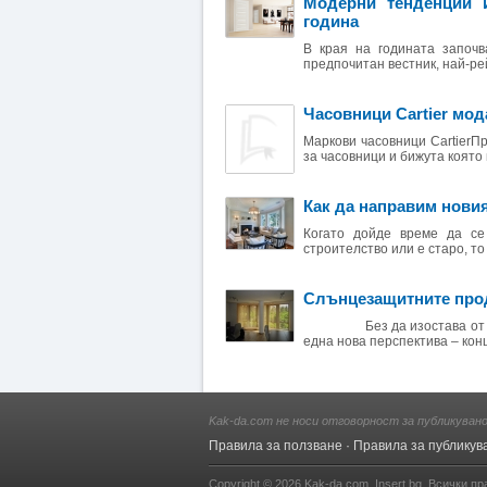
Модерни тенденции и
година
В края на годината започв
предпочитан вестник, най-рей
Часовници Cartier мод
Маркови часовници CartierП
за часовници и бижута която
Как да направим нови
Когато дойде време да се
строителство или е старо, то
Слънцезащитните проду
Без да изостава от актуа
една нова перспектива – конц
Kak-da.com не носи отговорност за публикуван
Правила за ползване
·
Правила за публикув
Copyright © 2026
Kak-da.com
,
Insert.bg
. Всички пр