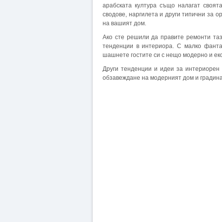
арабската култура също налагат своят
сводове, наргилета и други типични за 
на вашият дом.
Ако сте решили да правите ремонти таз
тенденции в интериора. С малко фант
шашнете гостите си с нещо модерно и ек
Други тенденции и идеи за интериорен
обзавеждане на модерният дом и градина