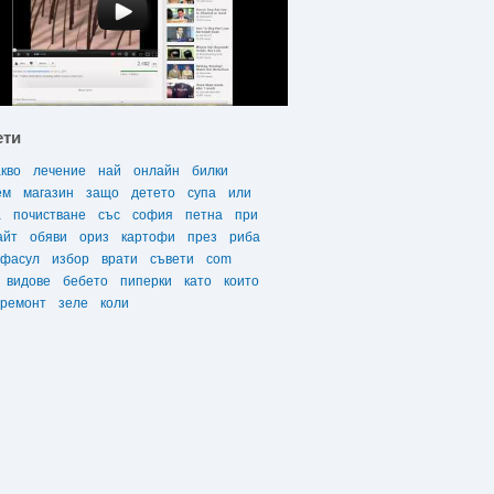
ети
акво
лечение
най
онлайн
билки
ем
магазин
защо
детето
супа
или
а
почистване
със
софия
петна
при
айт
обяви
ориз
картофи
през
риба
фасул
избор
врати
съвети
com
видове
бебето
пиперки
като
които
ремонт
зеле
коли