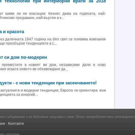
 технологии при интериорни врати за 2018
ат какви ли не класации: бизнес дама на годината, най-
тингово предаване, най-въртян в к...
а и красота
рез далечната 1847 година на бял свят се появява компания
 ще преобърне тенденциите в с...
ят си дом по-модерен
 преместите в новият ви дом, независимо дали е ново
 вие искате новото ви обзавеждане да...
кти - с нови тенденции при засенчването!
лните и модерни тенденции, Европа се ориентира към
епцията за енергий...
ото съдържание и за действия свързани с него. Всеки потребител носи отговорност
ане
·
Контакти
ава запазени.